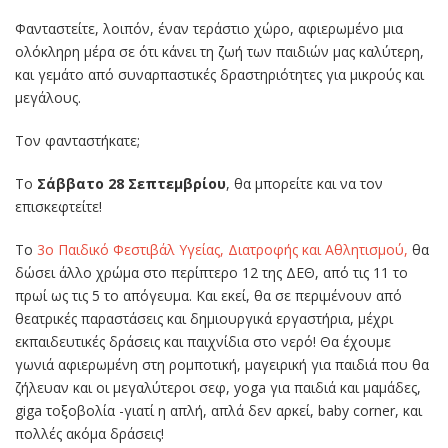
Φανταστείτε, λοιπόν, έναν τεράστιο χώρο, αφιερωμένο μια
ολόκληρη μέρα σε ότι κάνει τη ζωή των παιδιών μας καλύτερη,
και γεμάτο από συναρπαστικές δραστηριότητες για μικρούς και
μεγάλους.
Τον φανταστήκατε;
Το
Σάββατο 28 Σεπτεμβρίου
, θα μπορείτε και να τον
επισκεφτείτε!
Το
3ο Παιδικό Φεστιβάλ Υγείας, Διατροφής και Αθλητισμού,
θα
δώσει άλλο χρώμα στο περίπτερο 12 της ΔΕΘ, από τις 11 το
πρωί ως τις 5 το απόγευμα. Και εκεί, θα σε περιμένουν από
θεατρικές παραστάσεις και δημιουργικά εργαστήρια, μέχρι
εκπαιδευτικές δράσεις και παιχνίδια στο νερό! Θα έχουμε
γωνιά αφιερωμένη στη ρομποτική, μαγειρική για παιδιά που θα
ζήλευαν και οι μεγαλύτεροι σεφ, yoga για παιδιά και μαμάδες,
giga τοξοβολία -γιατί η απλή, απλά δεν αρκεί, baby corner, και
πολλές ακόμα δράσεις!