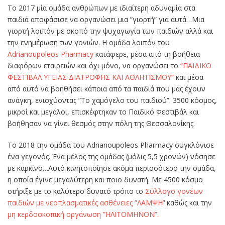
To 2017 μία ομάδα ανθρώπων με ιδιαίτερη αδυναμία στα
παιδιά αποφάσισε να οργανώσει μια ”γιορτή” για αυτά…Μια
γιορτή λοιπόν με σκοπό την ψυχαγωγία των παιδιών αλλά και
την ενημέρωση των γονιών. Η ομάδα λοιπόν του
Adrianoupoleos Pharmacy
κατάφερε, μέσα από τη βοήθεια
διαφόρων εταιρειών και όχι μόνο, να οργανώσει το
“ΠΑΙΔΙΚΟ
ΦΕΣΤΙΒΑΛ ΥΓΕΙΑΣ ΔΙΑΤΡΟΦΗΣ ΚΑΙ ΑΘΛΗΤΙΣΜΟΥ”
και μέσα
από αυτό να βοηθήσει κάποια από τα παιδιά που μας έχουν
ανάγκη, ενισχύοντας ”Το χαμόγελο του παιδιού”. 3500 κόσμος,
μικροί και μεγάλοι, επισκέφτηκαν το Παιδικό Φεστιβάλ και
βοήθησαν να γίνει θεσμός στην πόλη της Θεσσαλονίκης.
Το 2018 την ομάδα του Adrianoupoleos Pharmacy συγκλόνισε
ένα γεγονός. Ένα μέλος της ομάδας (μόλις 5,5 χρονών) νόσησε
με καρκίνο…Αυτό κινητοποίησε ακόμα περισσότερο την ομάδα,
η οποία έγινε μεγαλύτερη και ποιο δυνατή. Με 4500 κόσμο
στήριξε με το καλύτερο δυνατό τρόπο το
Σύλλογο γονέων
παιδιών με νεοπλασματικές ασθένειες ”ΛΑΜΨΗ’
‘ καθώς και την
μη κερδοσκοπική οργάνωση ”ΗΛΙΤΟΜΗΝΟΝ”.