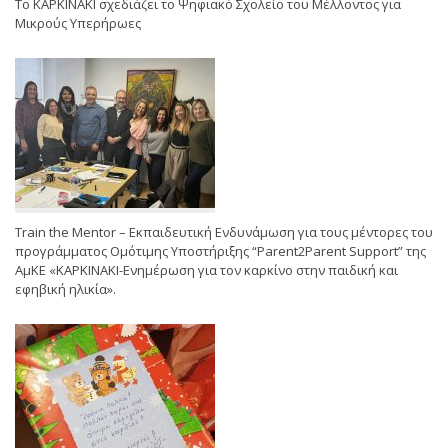
Το ΚΑΡΚΙΝΑΚΙ σχεδιάζει το Ψηφιακό Σχολείο του Μέλλοντος για
Μικρούς Υπερήρωες
Train the Mentor – Εκπαιδευτική Ενδυνάμωση για τους μέντορες του
προγράμματος Ομότιμης Υποστήριξης “Parent2Parent Support” της
ΑμΚΕ «ΚΑΡΚΙΝΑΚΙ-Ενημέρωση για τον καρκίνο στην παιδική και
εφηβική ηλικία».