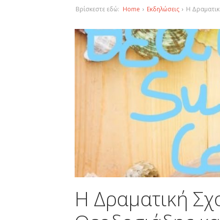
Βρίσκεστε εδώ:
Home
›
Εκδηλώσεις
›
H Δραματικ
H Δραματική Σχ