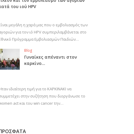
πλέον και τον εμβολιασμό των αγοριών
κατά του ιού HPV
Είναι μεγάλη η χαρά μας που ο εμβολιασμός των
αγοριών για τον ιό HPV συμπεριλαμβάνεται στο
Εθνικό Πρόγραμμα Εμβολιασμών Παιδιών…
Blog
Γυναίκες απέναντι στον
καρκίνο…
Ήταν ιδιαίτερη τιμή για το ΚΑΡΚΙΝΑΚΙ να
συμμετέχει στην συζήτηση που διοργάνωσε το
women act και του win cancer την…
ΠΡΟΣΦΑΤΑ