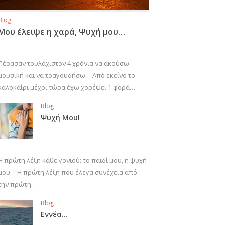
Blog
Μου έλειψε η χαρά, Ψυχή μου…
Πέρασαν τουλάχιστον 4 χρόνια να ακούσω
μουσική και να τραγουδήσω… Από εκείνο το
καλοκαίρι μέχρι τώρα έχω χορέψει 1 φορά…
Blog
Ψυχή Μου!
Η πρώτη λέξη κάθε γονιού: το παιδί μου, η ψυχή
μου… Η πρώτη λέξη που έλεγα συνέχεια από
την πρώτη…
Blog
Εννέα…