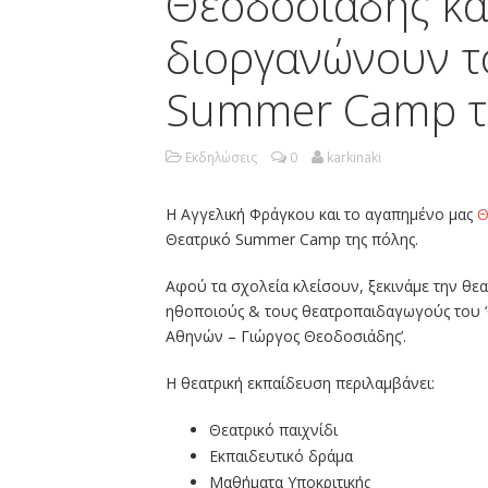
Θεοδοσιάδης κα
διοργανώνουν τ
Summer Camp τ
Εκδηλώσεις
0
karkinaki
Η Αγγελική Φράγκου και το αγαπημένο μας
Θ
Θεατρικό Summer Camp της πόλης.
Αφού τα σχολεία κλείσουν, ξεκινάμε την θεα
ηθοποιούς & τους θεατροπαιδαγωγούς του ‘
Αθηνών – Γιώργος Θεοδοσιάδης’.
Η θεατρική εκπαίδευση περιλαμβάνει:
Θεατρικό παιχνίδι
Εκπαιδευτικό δράμα
Μαθήματα Υποκριτικής