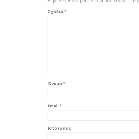
Η ηλ. διεύθυνση σας δεν δημοσιεύεται.
Τα υ
Σχόλιο
*
Όνομα
*
Email
*
Ιστότοπος