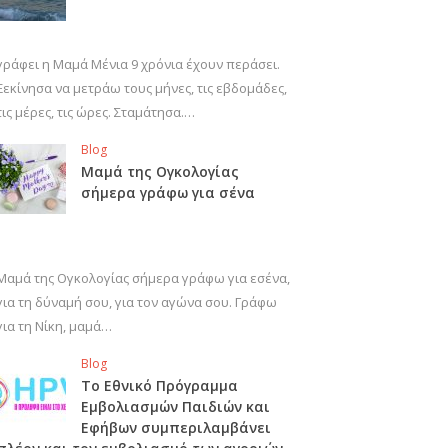
γράφει η Μαμά Μένια 9 χρόνια έχουν περάσει.
Ξεκίνησα να μετράω τους μήνες, τις εβδομάδες,
τις μέρες, τις ώρες. Σταμάτησα.…
Blog
Μαμά της Ογκολογίας
σήμερα γράφω για σένα
Μαμά της Ογκολογίας σήμερα γράφω για εσένα,
για τη δύναμή σου, για τον αγώνα σου. Γράφω
για τη Νίκη, μαμά…
Blog
Το Εθνικό Πρόγραμμα
Εμβολιασμών Παιδιών και
Εφήβων συμπεριλαμβάνει