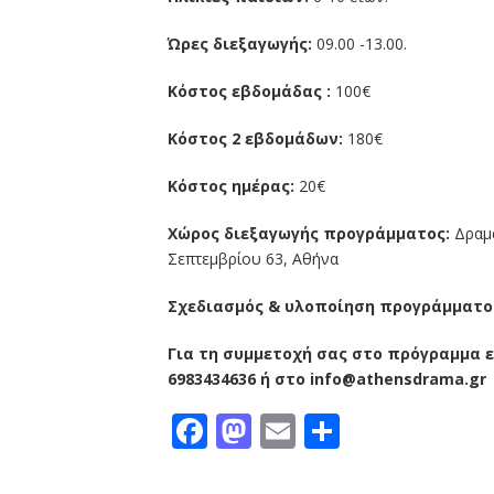
Ώρες διεξαγωγής:
09.00 -13.00.
Κόστος εβδομάδας :
100€
Κόστος 2 εβδομάδων:
180€
Κόστος ημέρας:
20€
Χώρος διεξαγωγής προγράμματος:
Δραμ
Σεπτεμβρίου 63, Αθήνα
Σχεδιασμός & υλοποίηση προγράμματο
Για τη συμμετοχή σας στο πρόγραμμα ε
6983434636 ή στο
info
@
athensdrama
.
gr
Facebook
Mastodon
Email
Μοιραστε