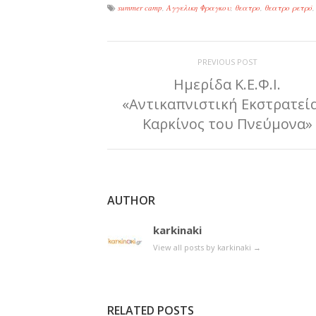
summer camp
,
Αγγελικη Φραγκου
,
θεατρο
,
θεατρο ρετρό
PREVIOUS POST
Ημερίδα Κ.Ε.Φ.Ι.
«Αντικαπνιστική Εκστρατεί
Καρκίνος του Πνεύμονα»
AUTHOR
karkinaki
View all posts by karkinaki
→
RELATED POSTS