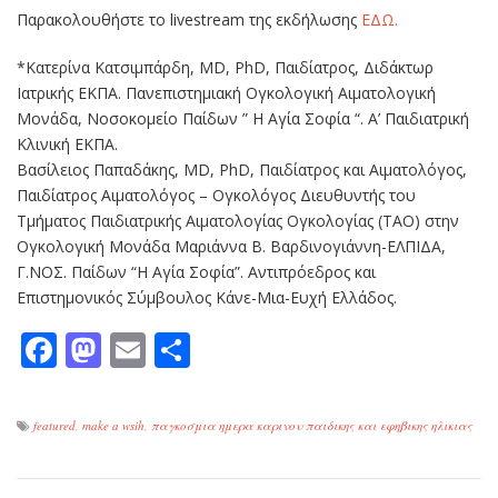
Παρακολουθήστε το livestream της εκδήλωσης
ΕΔΩ.
*Κατερίνα Κατσιμπάρδη, MD, PhD, Παιδίατρος, Διδάκτωρ
Ιατρικής ΕΚΠΑ. Πανεπιστημιακή Ογκολογική Αιματολογική
Μονάδα, Νοσοκομείο Παίδων ” Η Αγία Σοφία “. Α’ Παιδιατρική
Κλινική ΕΚΠΑ.
Βασίλειος Παπαδάκης, MD, PhD, Παιδίατρος και Αιματολόγος,
Παιδίατρος Αιματολόγος – Ογκολόγος Διευθυντής του
Τμήματος Παιδιατρικής Αιματολογίας Ογκολογίας (ΤΑΟ) στην
Ογκολογική Μονάδα Μαριάννα Β. Βαρδινογιάννη-ΕΛΠΙΔΑ,
Γ.ΝΟΣ. Παίδων “Η Αγία Σοφία”. Αντιπρόεδρος και
Επιστημονικός Σύμβουλος Κάνε-Μια-Ευχή Ελλάδος.
Facebook
Mastodon
Email
Μοιραστείτε
featured
,
make a wsih
,
παγκοσμια ημερα καρινου παιδικης και εφηβικης ηλικιας