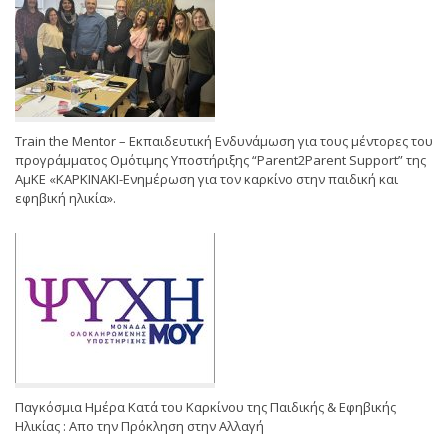
Train the Mentor – Εκπαιδευτική Ενδυνάμωση για τους μέντορες του
προγράμματος Ομότιμης Υποστήριξης “Parent2Parent Support” της
ΑμΚΕ «ΚΑΡΚΙΝΑΚΙ-Ενημέρωση για τον καρκίνο στην παιδική και
εφηβική ηλικία».
Παγκόσμια Ημέρα Κατά του Καρκίνου της Παιδικής & Εφηβικής
Ηλικίας : Απο την Πρόκληση στην Αλλαγή