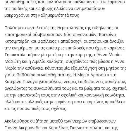
συναισθηματικές που καλούνται οι επιβιώσαντες του καρκίνου
της παιδικής και εφηβικής ηλικίας να αντιμετωπίσουν
μακροχρόνια στη καθημερινότητά τους.
Πολύτιμοι συντελεστές της θεματολογίας της εκδήλωσης οι
επιστημονικοί σύμβουλοι των δύο οργανισμών, Κατερίνα
Κατσιμπάρδη και Βασίλειος Παπαδάκης*, οι οποίοι και άνοιξαν
την ενημέρωση με τις απώτερες επιπλοκές που έχει ο καρκίνος.
Τη σκυτάλη πήραν μία μητέρα με την κόρη της, η Άννα Μαρία
Μαζιώτη και η Αιμιλία Χαλόφτη, συζητώντας πώς βίωσε η Άννα
Μαρία την ασθένεια, κάνοντας μία εξομολόγηση στη μητέρα της
για τα βαθύτερα συναισθήματά της. Η Μαρία Δρόσου και η
Κατερίνα Παναγοηλιοπούλου, νεαρές επιβιώσαντες συνέχισαν,
αναλύοντας τα συναισθήματά τους και τα βιώματα τους, σχετικά
με την επανένταξη τους στην σχολική και κοινωνική κοινότητα,
αλλά και τις αλλαγές στην εμφάνιση που ο καρκίνος προκάλεσε
και τις προσωπικές τους σχέσεις.
Ακολούθησε συζήτηση μεταξύ των νεαρών επιβιωσάντων
Γιάννη Ακερμανίδη και Καρολίνας Γιαννακοπούλου, και της