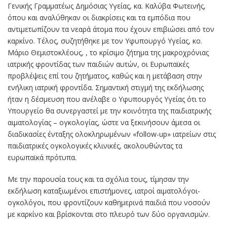
Γενικής Γραμματέως Δημόσιας Υγείας, κα. Καλύβα Φωτεινής,
όπου και αναλύθηκαν οι διακρίσεις και τα εμπόδια που
αντιμετωπίζουν τα νεαρά άτομα που έχουν επιβιώσει από τον
καρκίνο. Τέλος, συζητήθηκε με τον Υφυπουργό Υγείας, κο.
Μάριο Θεμιστοκλέους, , το κρίσιμο ζήτημα της μακροχρόνιας
ιατρικής φροντίδας των παιδιών αυτών, οι Ευρωπαϊκές
προβλέψεις επί του ζητήματος, καθώς και η μετάβαση στην
ενήλικη ιατρική φροντίδα. Σημαντική στιγμή της εκδήλωσης
ήταν η δέσμευση που ανέλαβε ο Υφυπουργός Υγείας ότι το
Υπουργείο θα συνεργαστεί με την κοινότητα της παιδιατρικής
αιματολογίας – ογκολογίας, ώστε να ξεκινήσουν άμεσα οι
διαδικασίες ένταξης ολοκληρωμένων «follow-up» ιατρείων στις
παιδιατρικές ογκολογικές κλινικές, ακολουθώντας τα
ευρωπαϊκά πρότυπα.
Με την παρουσία τους και τα σχόλια τους, τίμησαν την
εκδήλωση καταξιωμένοι επιστήμονες, ιατροί αιματολόγοι-
ογκολόγοι, που φροντίζουν καθημερινά παιδιά που νοσούν
με καρκίνο και βρίσκονται στο πλευρό των δύο οργανισμών.