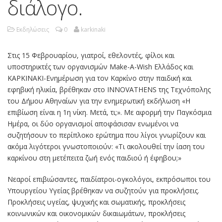
διάλογο.
Εκδηλώσεις
0
karkinaki
Στις 15 Φεβρουαρίου, γιατροί, εθελοντές, φίλοι και
υποστηρικτές των οργανισμών Make-A-Wish Ελλάδος και
ΚΑΡΚΙΝΑΚΙ-Ενημέρωση για τον Καρκίνο στην παιδική και
εφηβική ηλικία, βρέθηκαν στο INNOVATHENS της Τεχνόπολης
του Δήμου Αθηναίων για την ενημερωτική εκδήλωση «Η
επιβίωση είναι η 1η νίκη. Μετά, τι;». Με αφορμή την Παγκόσμια
Ημέρα, οι δύο οργανισμοί αποφάσισαν ενωμένοι να
συζητήσουν το περίπλοκο ερώτημα που λίγοι γνωρίζουν και
ακόμα λιγότεροι γνωστοποιούν: «Τι ακολουθεί την ίαση του
καρκίνου στη μετέπειτα ζωή ενός παιδιού ή έφηβου;»
Νεαροί επιβιώσαντες, παιδίατροι-ογκολόγοι, εκπρόσωποι του
Υπουργείου Υγείας βρέθηκαν να συζητούν για προκλήσεις.
Προκλήσεις υγείας, ψυχικής και σωματικής, προκλήσεις
κοινωνικών και οικονομικών δικαιωμάτων, προκλήσεις