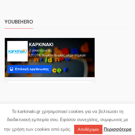
YOUBEHERO
Το karkinaki.gr χρησιμοποιεί cookies για να βελτιώσει τη
Copyright 2023 karkinaki.gr
διαδικτυακή εμπειρία σου. Εφόσον συνεχίσεις, συμφωνείς με
Powered with ♥ by
proDigi
την χρήση των cookies από εμάς.
Περισσότερα
Αποδέχομαι