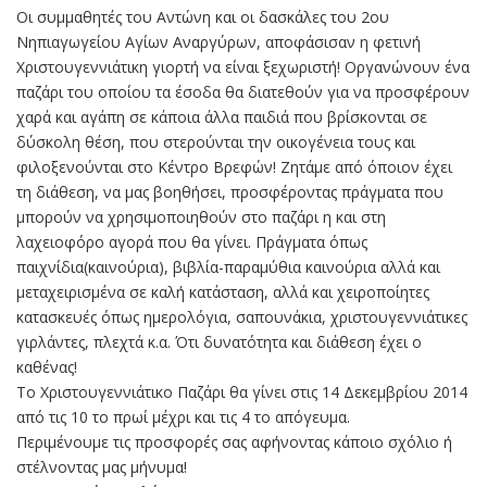
Οι συμμαθητές του Αντώνη και οι δασκάλες του 2ου
Νηπιαγωγείου Αγίων Αναργύρων, αποφάσισαν η φετινή
Χριστουγεννιάτικη γιορτή να είναι ξεχωριστή! Οργανώνουν ένα
παζάρι του οποίου τα έσοδα θα διατεθούν για να προσφέρουν
χαρά και αγάπη σε κάποια άλλα παιδιά που βρίσκονται σε
δύσκολη θέση, που στερούνται την οικογένεια τους και
φιλοξενούνται στο Κέντρο Βρεφών! Ζητάμε από όποιον έχει
τη διάθεση, να μας βοηθήσει, προσφέροντας πράγματα που
μπορούν να χρησιμοποιηθούν στο παζάρι η και στη
λαχειοφόρο αγορά που θα γίνει. Πράγματα όπως
παιχνίδια(καινούρια), βιβλία-παραμύθια καινούρια αλλά και
μεταχειρισμένα σε καλή κατάσταση, αλλά και χειροποίητες
κατασκευές όπως ημερολόγια, σαπουνάκια, χριστουγεννιάτικες
γιρλάντες, πλεχτά κ.α. Ότι δυνατότητα και διάθεση έχει ο
καθένας!
Το Χριστουγεννιάτικο Παζάρι θα γίνει στις 14 Δεκεμβρίου 2014
από τις 10 το πρωί μέχρι και τις 4 το απόγευμα.
Περιμένουμε τις προσφορές σας αφήνοντας κάποιο σχόλιο ή
στέλνοντας μας μήνυμα!