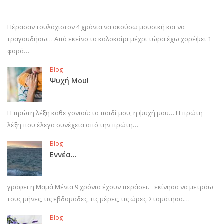
Πέρασαν τουλάχιστον 4 χρόνια να ακούσω μουσική και να
τραγουδήσω… Από εκείνο το καλοκαίρι μέχρι τώρα έχω χορέψει 1
φορά…
Blog
Ψυχή Μου!
Η πρώτη λέξη κάθε γονιού: το παιδί μου, η ψυχή μου… Η πρώτη
λέξη που έλεγα συνέχεια από την πρώτη…
Blog
Εννέα…
γράφει η Μαμά Μένια 9 χρόνια έχουν περάσει. Ξεκίνησα να μετράω
τους μήνες, τις εβδομάδες, τις μέρες, τις ώρες. Σταμάτησα.…
Blog