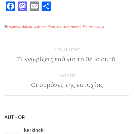
Facebook
Mastodon
Email
Μοιραστείτε
featured
,
βιβλια
,
εκδόσεις Ψυχογιος
,
παραμυθια
,
Χριστουγεννα
PREVIOUS POST
Τι γνωρίζεις εσύ για το θέμα αυτό;
NEXT POST
Οι ορμόνες της ευτυχίας
AUTHOR
karkinaki