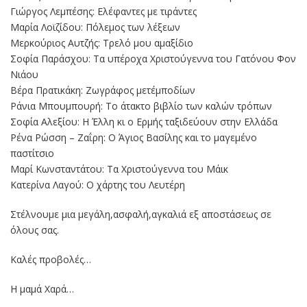
Γιώργος Λεμπέσης: Ελέφαντες με τιράντες
Μαρία Λοϊζίδου: Πόλεμος των λέξεων
Μερκούριος Αυτζής: Τρελό μου αμαξίδιο
Σοφία Παράσχου: Τα υπέροχα Χριστούγεννα του Γατόνου Φον
Νιάου
Βέρα Πρατικάκη: Ζωγράφος μετ΄εμποδίων
Ράνια Μπουμπουρή: Το άτακτο βιβλίο των καλών τρόπων
Σοφία Αλεξίου: Η Έλλη κι ο Ερμής ταξιδεύουν στην Ελλάδα
Ρένα Ρώσση – Ζαΐρη: Ο Άγιος Βασίλης και το μαγεμένο
παστίτσιο
Μαρί Κωνσταντάτου: Τα Χριστούγεννα του Μάικ
Κατερίνα Λαγού: Ο χάρτης του Λευτέρη
Στέλνουμε μια μεγάλη,ασφαλή,αγκαλιά εξ αποστάσεως σε
όλους σας.
Καλές προβολές…
Η μαμά Χαρά…