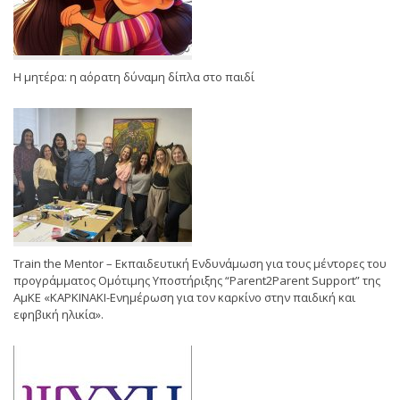
Η μητέρα: η αόρατη δύναμη δίπλα στο παιδί
Train the Mentor – Εκπαιδευτική Ενδυνάμωση για τους μέντορες του
προγράμματος Ομότιμης Υποστήριξης “Parent2Parent Support” της
ΑμΚΕ «ΚΑΡΚΙΝΑΚΙ-Ενημέρωση για τον καρκίνο στην παιδική και
εφηβική ηλικία».