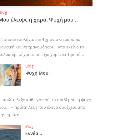
Blog
Μου έλειψε η χαρά, Ψυχή μου…
Πέρασαν τουλάχιστον 4 χρόνια να ακούσω
μουσική και να τραγουδήσω… Από εκείνο το
καλοκαίρι μέχρι τώρα έχω χορέψει 1 φορά…
Blog
Ψυχή Μου!
Η πρώτη λέξη κάθε γονιού: το παιδί μου, η ψυχή
μου… Η πρώτη λέξη που έλεγα συνέχεια από
την πρώτη…
Blog
Εννέα…