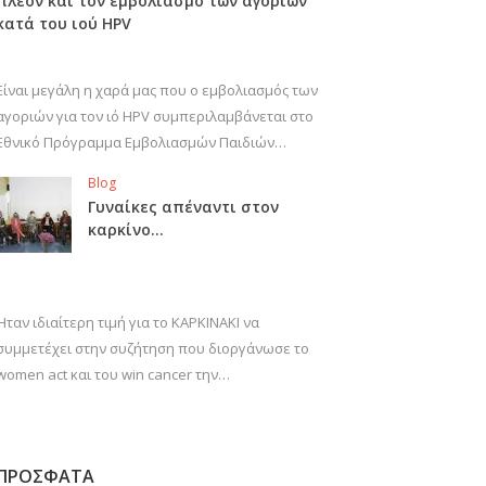
πλέον και τον εμβολιασμό των αγοριών
κατά του ιού HPV
Είναι μεγάλη η χαρά μας που ο εμβολιασμός των
αγοριών για τον ιό HPV συμπεριλαμβάνεται στο
Εθνικό Πρόγραμμα Εμβολιασμών Παιδιών…
Blog
Γυναίκες απέναντι στον
καρκίνο…
Ήταν ιδιαίτερη τιμή για το ΚΑΡΚΙΝΑΚΙ να
συμμετέχει στην συζήτηση που διοργάνωσε το
women act και του win cancer την…
ΠΡΟΣΦΑΤΑ