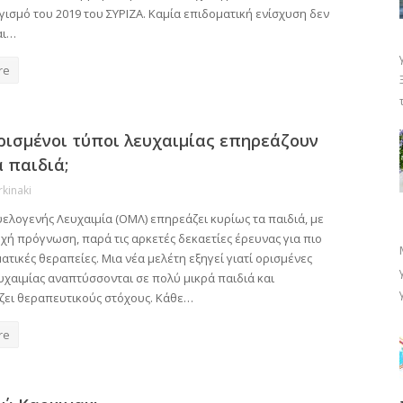
ισμό του 2019 του ΣΥΡΙΖΑ. Καμία επιδοματική ενίσχυση δεν
αι…
re
ορισμένοι τύποι λευχαιμίας επηρεάζουν
α παιδιά;
rkinaki
ελογενής Λευχαιμία (ΟΜΛ) επηρεάζει κυρίως τα παιδιά, με
χή πρόγνωση, παρά τις αρκετές δεκαετίες έρευνας για πιο
τικές θεραπείες. Μια νέα μελέτη εξηγεί γιατί ορισμένες
υχαιμίας αναπτύσσονται σε πολύ μικρά παιδιά και
ζει θεραπευτικούς στόχους. Κάθε…
re