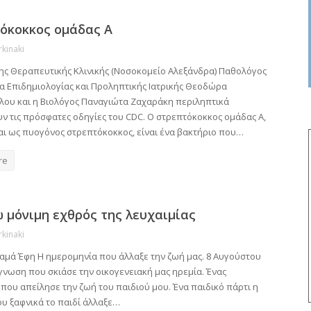
όκοκκος ομάδας Α
rkinaki
 της Θεραπευτικής Κλινικής (Νοσοκομείο Αλεξάνδρα) Παθολόγος
α Επιδημιολογίας και Προληπτικής Ιατρικής Θεοδώρα
ου και η Βιολόγος Παναγιώτα Ζαχαράκη περιληπτικά
ν τις πρόσφατες οδηγίες του CDC. Ο στρεπτόκοκκος ομάδας Α,
αι ως πυογόνος στρεπτόκοκκος, είναι ένα βακτήριο που…
re
 μόνιμη εχθρός της λευχαιμίας
rkinaki
μαμά Έφη Η ημερομηνία που άλλαξε την ζωή μας. 8 Αυγούστου
γνωση που σκιάσε την οικογενειακή μας ηρεμία. Ένας
που απείλησε την ζωή του παιδιού μου. Ένα παιδικό πάρτι η
υ ξαφνικά το παιδί άλλαξε…