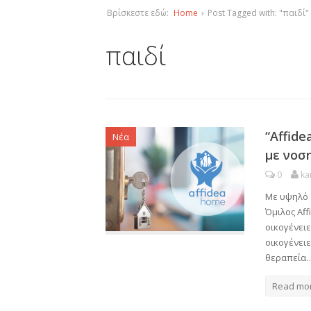
Βρίσκεστε εδώ:
Home
›
Post Tagged with: "παιδί"
παιδί
“Affide
Νέα
με νοσ
0
ka
Με υψηλό α
Όμιλος Aff
οικογένειε
οικογένει
θεραπεία
Read mo