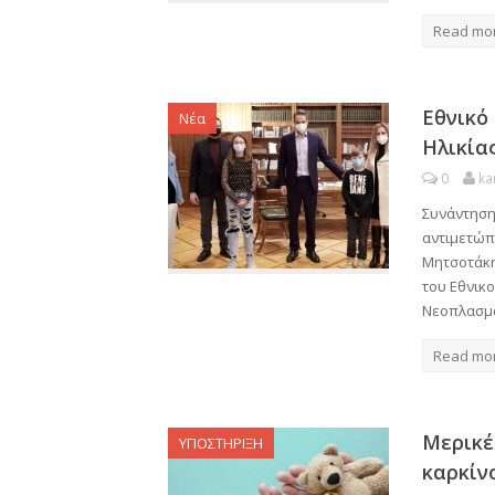
Read mo
Εθνικό
Νέα
Ηλικία
0
ka
Συνάντηση 
αντιμετώπ
Μητσοτάκη
του Εθνικ
Νεοπλασμ
Read mo
Μερικέ
ΥΠΟΣΤΗΡΙΞΗ
καρκίν