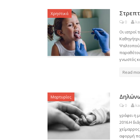
Στρεπτ
Χρηστικά
0
ka
Οι ιατροί
Καθηγήτρι
Ψαλτοπούλ
παραθέτου
γνωστός κ
Read mo
Δηλώνω
Μαρτυρίες
0
ka
γράφει η 
2016.Η διά
χείμαρρος 
αφορμή πο