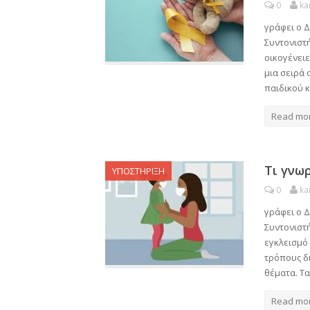
0
ka
γράφει ο 
Συντονιστ
οικογένει
μια σειρά
παιδικού 
Read mo
Τι γνωρ
ΥΠΟΣΤΗΡΙΞΗ
0
ka
γράφει ο 
Συντονιστ
εγκλεισμό 
τρόπους δι
θέματα. Τα
Read mo