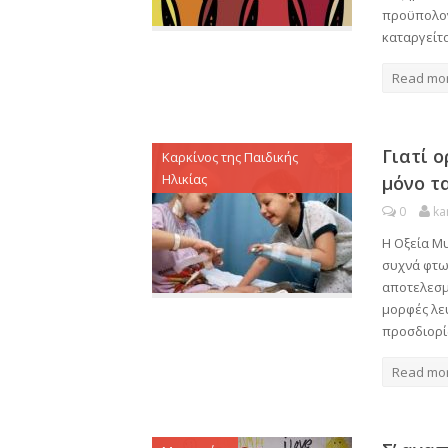
προϋπολογ
καταργείτ
Read mo
Γιατί 
Καρκίνος της Παιδικής
Ηλικίας
μόνο τ
0
ka
Η Οξεία Μυ
συχνά φτω
αποτελεσμα
μορφές λε
προσδιορί
Read mo