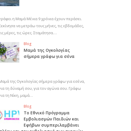
γράφει η Μαμά Μένια 9 χρόνια έχουν περάσει.
Ξεκίνησα να μετράω τους μήνες, τις εβδομάδες,
τις μέρες, τις ώρες. Σταμάτησα.…
Blog
Μαμά της Ογκολογίας
σήμερα γράφω για σένα
Μαμά της Ογκολογίας σήμερα γράφω για εσένα,
για τη δύναμή σου, για τον αγώνα σου. Γράφω
για τη Νίκη, μαμά…
Blog
Το Εθνικό Πρόγραμμα
Εμβολιασμών Παιδιών και
Εφήβων συμπεριλαμβάνει