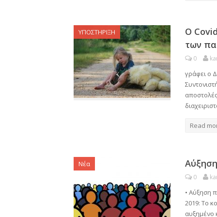
O Covi
ΥΠΟΣΤΗΡΙΞΗ
των πα
0
ka
γράφει ο 
Συντονιστή
αποστολές 
διαχειρισ
Read mo
Αύξηση
Νέα
0
ka
• Αύξηση 
2019: Το κ
αυξημένο κ