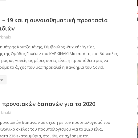
d – 19 και η συναισθηματική προστασία
ιδιών
rkinaki
Δημήτρης Κουτζαμάνης, Σύμβουλος Ψυχικής Υγείας,
ς της Ομάδας Γονέων του ΚΑΡΚΙΝΑΚΙ Μια από τις πιο δύσκολες
μας ως γονείς τις μέρες αυτές είναι η προσπάθεια μας να
τούμε το άγχος που μας προκαλεί η πανδημία του Covid…
re
 προνοιακών δαπανών για το 2020
rkinaki
προνοιακών δαπανών σε σχέση με τον προϋπολογισμό του
οινωνικό σκέλος του προϋπολογισμού για το 2020 είναι
ατά 236 εκατομμύρια, ήτοι 6%, σε σχέση με τον