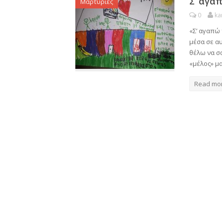
Σ’ αγα
Μαρτυρίες
0
ka
«Σ’ αγαπώ 
μέσα σε α
θέλω να σα
«μέλος» μα
Read mo