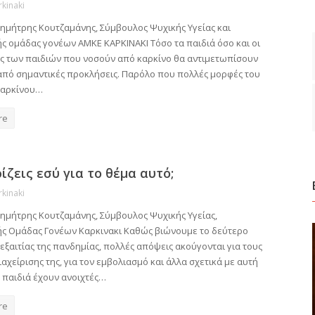
rkinaki
Δημήτρης Κουτζαμάνης, Σύμβουλος Ψυχικής Υγείας και
ής ομάδας γονέων ΑΜΚΕ ΚΑΡΚΙΝΑΚΙ Τόσο τα παιδιά όσο και οι
ες των παιδιών που νοσούν από καρκίνο θα αντιμετωπίσουν
 από σημαντικές προκλήσεις. Παρόλο που πολλές μορφές του
καρκίνου…
re
ίζεις εσύ για το θέμα αυτό;
rkinaki
Δημήτρης Κουτζαμάνης, Σύμβουλος Ψυχικής Υγείας,
ής Ομάδας Γονέων Καρκινακι Καθώς βιώνουμε το δεύτερο
εξαιτίας της πανδημίας, πολλές απόψεις ακούγονται για τους
αχείρισης της, για τον εμβολιασμό και άλλα σχετικά με αυτή
 παιδιά έχουν ανοιχτές…
re