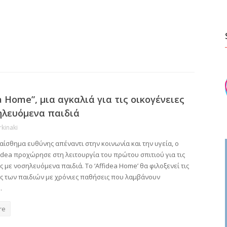
a Home”, μια αγκαλιά για τις οικογένειες
ηλευόμενα παιδιά
rkinaki
ίσθημα ευθύνης απέναντι στην κοινωνία και την υγεία, ο
idea προχώρησε στη λειτουργία του πρώτου σπιτιού για τις
ς με νοσηλευόμενα παιδιά. Το ‘Affidea Home’ θα φιλοξενεί τις
ες των παιδιών με χρόνιες παθήσεις που λαμβάνουν
…
re