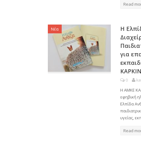
Read mo
Η Ελπί
Νέα
Διαχεί
Παιδια
για επ
εκπαιδ
ΚΑΡΚΙΝ
0
ka
Η ΑΜΚΕ ΚΑΡ
εφηβική ηλ
Ελπίδα Ανθ
παιδιατρι
υγείας, εκ
Read mo