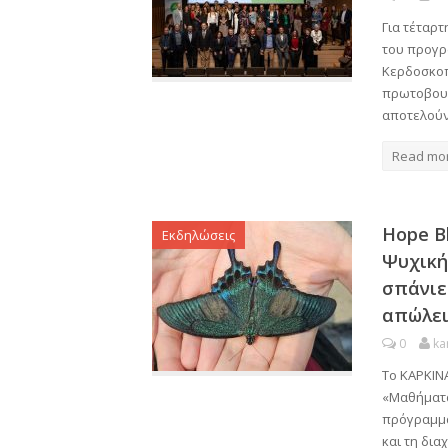
Για τέταρτ
του προγρ
Κερδοσκοπι
πρωτοβουλί
αποτελούν
Read mo
Hope B
Εκδηλώσεις
Ψυχική
σπάνιε
απώλε
0
ka
Το ΚΑΡΚΙΝΑ
«Μαθήματα
πρόγραμμα
και τη δια