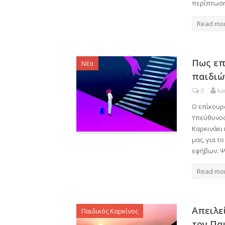
περίπτωση
Read mo
Πως επ
Νέα
παιδιώ
0
ka
Ο επίκουρ
Υπεύθυνος
Καρκινάκι 
μας, για τ
εφήβων. Ψ
Read mo
Απειλε
Παιδικός Καρκίνος
τον Πα