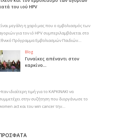
πλέον και τον εμβολιασμό των αγοριών
κατά του ιού HPV
Είναι μεγάλη η χαρά μας που ο εμβολιασμός των
αγοριών για τον ιό HPV συμπεριλαμβάνεται στο
Εθνικό Πρόγραμμα Εμβολιασμών Παιδιών…
Blog
Γυναίκες απέναντι στον
καρκίνο…
Ήταν ιδιαίτερη τιμή για το ΚΑΡΚΙΝΑΚΙ να
συμμετέχει στην συζήτηση που διοργάνωσε το
women act και του win cancer την…
ΠΡΟΣΦΑΤΑ