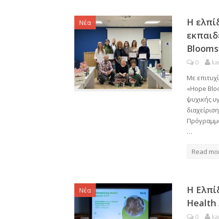
Η ελπί
Νέα
εκπαιδ
Blooms
0
ka
Με επιτυχ
«Hope Blo
ψυχικής υγ
διαχείριση
Πρόγραμμα
…
Read mo
Η Ελπί
Νέα
Health
0
ka