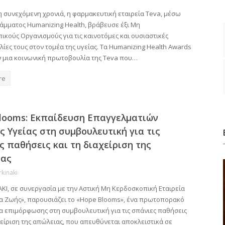
η συνεχόμενη χρονιά, η φαρμακευτική εταιρεία Teva, μέσω
άμματος Humanizing Health, βράβευσε έξι Μη
κούς Οργανισμούς για τις καινοτόμες και ουσιαστικές
ες τους στον τομέα της υγείας. Τα Humanizing Health Awards
 μια κοινωνική πρωτοβουλία της Teva που…
re
looms: Εκπαίδευση Επαγγελματιών
ς Υγείας στη συμβουλευτική για τις
ς παθήσεις και τη διαχείριση της
ιας
rkinaki
ΚΙ, σε συνεργασία με την Αστική Μη Κερδοσκοπική Εταιρεία
 Ζωής», παρουσιάζει το «Hope Blooms», ένα πρωτοπορακό
 επιμόρφωσης στη συμβουλευτική για τις σπάνιες παθήσεις
χείριση της απώλειας, που απευθύνεται αποκλειστικά σε