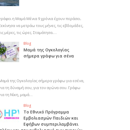
γράφει η Μαμά Μένια 9 χρόνια έχουν περάσει.
Ξεκίνησα να μετράω τους μήνες, τις εβδομάδες,
τις μέρες, τις ώρες. Σταμάτησα.…
Blog
Μαμά της Ογκολογίας
σήμερα γράφω για σένα
Μαμά της Ογκολογίας σήμερα γράφω για εσένα,
για τη δύναμή σου, για τον αγώνα σου. Γράφω
για τη Νίκη, μαμά…
Blog
Το Εθνικό Πρόγραμμα
Εμβολιασμών Παιδιών και
Εφήβων συμπεριλαμβάνει