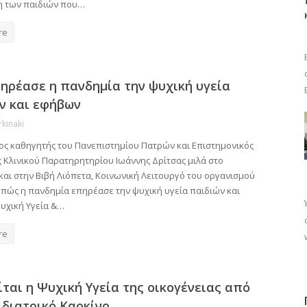
 των παιδιών που…
re
ηρέασε η πανδημία την ψυχική υγεία
ν και εφήβων
rkinaki
ος καθηγητής του Πανεπιστημίου Πατρών και Επιστημονικός
 Κλινικού Παρατηρητηρίου Ιωάννης Δρίτσας μιλά στο
και στην Βιβή Λιόπετα, Κοινωνική Λειτουργό του οργανισμού
ο πώς η πανδημία επηρέασε την ψυχική υγεία παιδιών και
υχική Υγεία &…
re
ίται η Ψυχική Υγεία της οικογένειας από
ιδιατρικό Καρκίνο