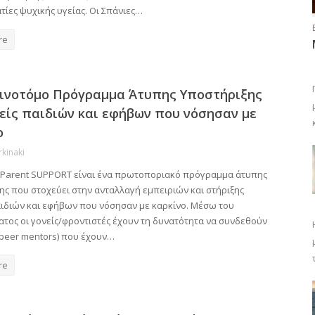
ίες ψυχικής υγείας. Οι Σπάνιες…
re
ινοτόμο Πρόγραμμα Άτυπης Υποστήριξης
νείς παιδιών και εφήβων που νόσησαν με
ο
rkinaki
2Parent SUPPORT είναι ένα πρωτοποριακό πρόγραμμα άτυπης
ης που στοχεύει στην ανταλλαγή εμπειριών και στήριξης
ιδιών και εφήβων που νόσησαν με καρκίνο. Μέσω του
τος οι γονείς/φροντιστές έχουν τη δυνατότητα να συνδεθούν
(peer mentors) που έχουν…
re