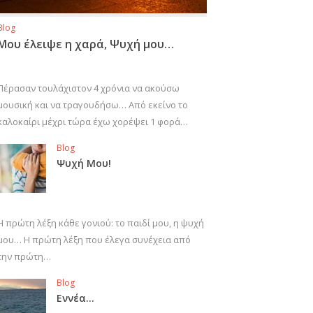
Blog
Μου έλειψε η χαρά, Ψυχή μου…
Πέρασαν τουλάχιστον 4 χρόνια να ακούσω
μουσική και να τραγουδήσω… Από εκείνο το
καλοκαίρι μέχρι τώρα έχω χορέψει 1 φορά…
Blog
Ψυχή Μου!
Η πρώτη λέξη κάθε γονιού: το παιδί μου, η ψυχή
μου… Η πρώτη λέξη που έλεγα συνέχεια από
την πρώτη…
Blog
Εννέα…