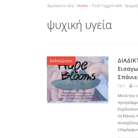
Βρίσκεστε εδώ:
Home
›
Post Tagged with: "ψυχική
ψυχική υγεία
ΔΙΑΔΙΚ
Εκδηλώσεις
Εισαγω
Σπάνιε
0
ka
Μετά την 
προγράμμα
Κερδοσκοπ
τη Νάνσυ Ψ
συνεχίζου
επιμόρφω