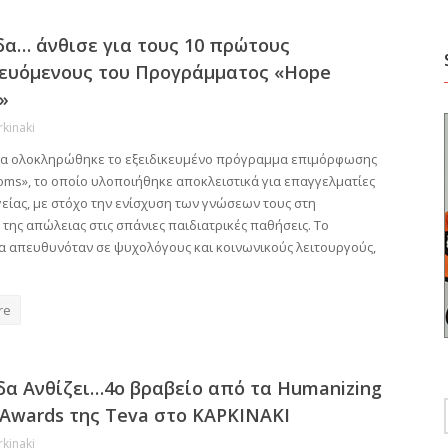
δα… άνθισε για τους 10 πρώτους
ευόμενους του Προγράμματος «Hope
»
rkinaki
ία ολοκληρώθηκε το εξειδικευμένο πρόγραμμα επιμόρφωσης
oms», το οποίο υλοποιήθηκε αποκλειστικά για επαγγελματίες
είας, με στόχο την ενίσχυση των γνώσεων τους στη
 της απώλειας στις σπάνιες παιδιατρικές παθήσεις. Το
 απευθυνόταν σε ψυχολόγους και κοινωνικούς λειτουργούς,
re
δα Ανθίζει…4ο βραβείο από τα Humanizing
 Awards της Teva στο ΚΑΡΚΙΝΑΚΙ
rkinaki