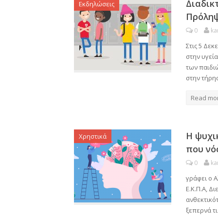
Διαδικ
Εκδηλώσεις
Πρόληψ
0
ka
Στις 5 Δεκ
στην υγεί
των παιδι
στην τήρη
Read mo
Η ψυχι
Χρηστικά
που νό
0
ka
γράφει ο Α
Ε.Κ.Π.Α, 
ανθεκτικότ
ξεπερνά τι