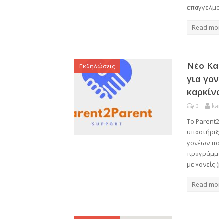
επαγγελματ
Read mo
Νέο Κα
Εκδηλώσεις
για γο
καρκίν
0
ka
Το Parent
υποστήριξ
γονέων πα
προγράμμα
με γονείς 
Read mo