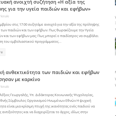
τυακή ανοιχτή συζήτηση «Η αξία της
ης για την υγεία παιδιών και εφήβων»
rkinaki
εμβρίου στις 17:00 συζητάμε ανοιχτά για την αξία της πρόληψης
α των παιδιών και των εφήβων. Πως θωρακίζουμε την Υγεία
ών και των εφήβων μας; Πως μπορεί ο παιδίατρος να συμβάλει
ση του εμβολιαστικού προγράμματος…
re
κή ανθεκτικότητα των παιδιών και εφήβων
σησαν με καρκίνο
rkinaki
λέξιος Γεωργαλής, Υπ. Διδάκτορας Κοινωνικής Ψυχολογίας,
Διεθνής Σύμβουλος Οργανισμού Ηνωμένων Εθνών Η ψυχική
ητα είναι μια κρίσιμη πτυχή της ικανότητας ενός παιδιού να
ς αντιξοότητες και να διαχειρίζεται το άγχος, ιδίως στην