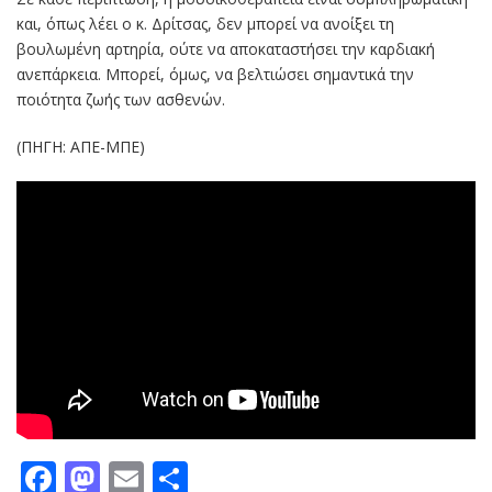
και, όπως λέει ο κ. Δρίτσας, δεν μπορεί να ανοίξει τη
βουλωμένη αρτηρία, ούτε να αποκαταστήσει την καρδιακή
ανεπάρκεια. Μπορεί, όμως, να βελτιώσει σημαντικά την
ποιότητα ζωής των ασθενών.
(ΠΗΓΗ: ΑΠΕ-ΜΠΕ)
Facebook
Mastodon
Email
Μοιραστείτε