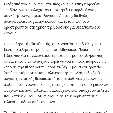
Εκτός από τον οίνο, φαίνεται πως και η μουσική ευφραίνει
καρδίαν. Aυτό τουλάχιστον υποστηρίζει ο καρδιολόγος,
συνθέτης-συγγραφέας, Θανάσης Δρίτσας, διεθνώς
αναγνωρισμένος για την κλινική και ερευνητική του
δραστηριότητα στη χρήση της μουσικής για θεραπευτικούς
λόγους.
Ο αναπληρωτής διευθυντής του Ωνασείου Καρδιολογικού
Κέντρου μίλησε στην κάμερα του Αθηναϊκού Πρακτορείου
Ειδήσεων για τις ευεργετικές δράσεις της μουσικοθεραπείας, η
οποία εκτός από το άγχος μπορεί να «ρίξει» τους παλμούς της
καρδιάς, την πίεση και την αδρεναλίνη. Η μουσικοθεραπεία
βοηθάει ακόμη στην καταπολέμηση της αϋπνίας, ειδικά μέσα σε
μονάδες εντατικής θεραπείας, όπου οι ασθενείς χάνουν την
αίσθηση του χρόνου, καθώς επίσης και στη διαχείριση πολλών
ψυχικών και αναπτυξιακών διαταραχών, ενώ υπάρχουν μελέτες
που καταδεικνύουν ότι ανακουφίζει τους καρκινοπαθείς
τελικού σταδίου από τον πόνο.
Σε κάθε περίπτωση, η μουσικοθεραπεία είναι συμπληρωματική