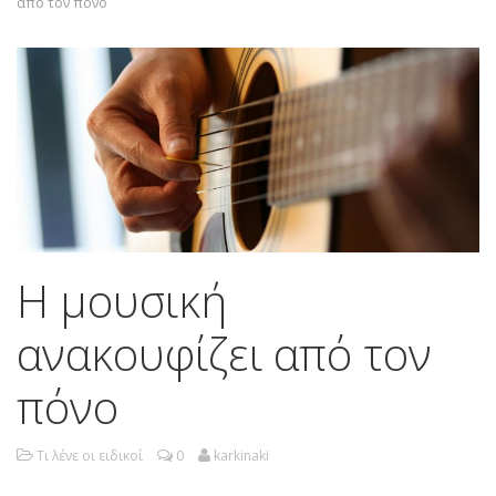
από τον πόνο
Η μουσική
ανακουφίζει από τον
πόνο
Τι λένε οι ειδικοί
0
karkinaki