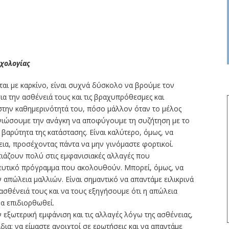
υχολογίας
ται με καρκίνο, είναι συχνά δύσκολο να βρούμε τον
α την ασθένειά τους και τις βραχυπρόθεσμες και
στην καθημερινότητά του, πόσο μάλλον όταν το μέλος
α νιώσουμε την ανάγκη να αποφύγουμε τη συζήτηση με το
βαρύτητα της κατάστασης. Είναι καλύτερο, όμως, να
νεια, προσέχοντας πάντα να μην γινόμαστε φορτικοί.
τιάζουν πολύ στις εμφανισιακές αλλαγές που
πευτικό πρόγραμμα που ακολουθούν. Μπορεί, όμως, να
ν απώλεια μαλλιών. Είναι σημαντικό να απαντάμε ειλικρινά
 ασθένειά τους και να τους εξηγήσουμε ότι η απώλεια
θα επιδιoρθωθεί.
εξωτερική εμφάνιση και τις αλλαγές λόγω της ασθένειας,
ίδια: να είμαστε ανοιχτοί σε ερωτήσεις και να απαντάμε