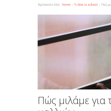
Βρίσκεστε εδώ:
Home
›
Τι λένε οι ειδικοί
›
Πώς μι
Πώς μιλάμε για 