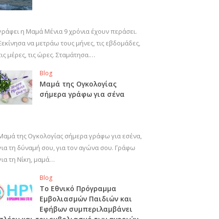
γράφει η Μαμά Μένια 9 χρόνια έχουν περάσει.
Ξεκίνησα να μετράω τους μήνες, τις εβδομάδες,
τις μέρες, τις ώρες. Σταμάτησα.…
Blog
Μαμά της Ογκολογίας
σήμερα γράφω για σένα
Μαμά της Ογκολογίας σήμερα γράφω για εσένα,
για τη δύναμή σου, για τον αγώνα σου. Γράφω
για τη Νίκη, μαμά…
Blog
Το Εθνικό Πρόγραμμα
Εμβολιασμών Παιδιών και
Εφήβων συμπεριλαμβάνει