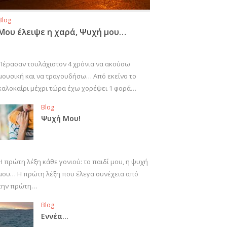
Blog
Μου έλειψε η χαρά, Ψυχή μου…
Πέρασαν τουλάχιστον 4 χρόνια να ακούσω
μουσική και να τραγουδήσω… Από εκείνο το
καλοκαίρι μέχρι τώρα έχω χορέψει 1 φορά…
Blog
Ψυχή Μου!
Η πρώτη λέξη κάθε γονιού: το παιδί μου, η ψυχή
μου… Η πρώτη λέξη που έλεγα συνέχεια από
την πρώτη…
Blog
Εννέα…