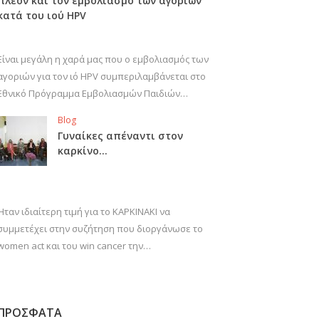
πλέον και τον εμβολιασμό των αγοριών
κατά του ιού HPV
Είναι μεγάλη η χαρά μας που ο εμβολιασμός των
αγοριών για τον ιό HPV συμπεριλαμβάνεται στο
Εθνικό Πρόγραμμα Εμβολιασμών Παιδιών…
Blog
Γυναίκες απέναντι στον
καρκίνο…
Ήταν ιδιαίτερη τιμή για το ΚΑΡΚΙΝΑΚΙ να
συμμετέχει στην συζήτηση που διοργάνωσε το
women act και του win cancer την…
ΠΡΟΣΦΑΤΑ