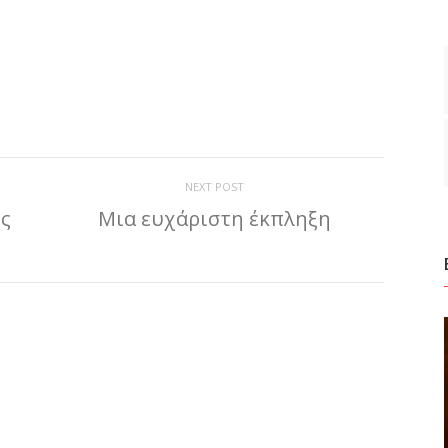
ίτε
NEXT POST
ς
Μια ευχάριστη έκπληξη