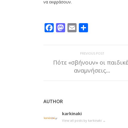
να εκφράσουν.
Facebook
Mastodon
Email
Μοιραστε
PREVIOUS POST
Πότε «σβήνουν» οι παιδικέ
αναμνήσεις…
AUTHOR
karkinaki
View all posts by karkinaki
→