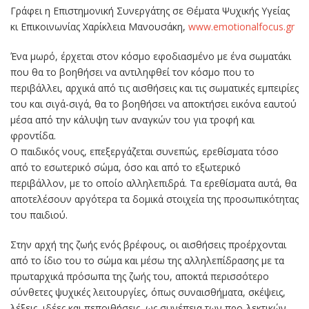
Γράφει η Επιστημονική Συνεργάτης σε Θέματα Ψυχικής Υγείας
κι Επικοινωνίας Χαρίκλεια Μανουσάκη,
www.emotionalfocus.gr
Ένα μωρό, έρχεται στον κόσμο εφοδιασμένο με ένα σωματάκι
που θα το βοηθήσει να αντιληφθεί τον κόσμο που το
περιβάλλει, αρχικά από τις αισθήσεις και τις σωματικές εμπειρίες
του και σιγά-σιγά, θα το βοηθήσει να αποκτήσει εικόνα εαυτού
μέσα από την κάλυψη των αναγκών του για τροφή και
φροντίδα.
Ο παιδικός νους, επεξεργάζεται συνεπώς, ερεθίσματα τόσο
από το εσωτερικό σώμα, όσο και από το εξωτερικό
περιβάλλον, με το οποίο αλληλεπιδρά. Τα ερεθίσματα αυτά, θα
αποτελέσουν αργότερα τα δομικά στοιχεία της προσωπικότητας
του παιδιού.
Στην αρχή της ζωής ενός βρέφους, οι αισθήσεις προέρχονται
από το ίδιο του το σώμα και μέσω της αλληλεπίδρασης με τα
πρωταρχικά πρόσωπα της ζωής του, αποκτά περισσότερο
σύνθετες ψυχικές λειτουργίες, όπως συναισθήματα, σκέψεις,
λέξεις, ιδέες και πεποιθήσεις, ως συνέπεια των προ-λεκτικών