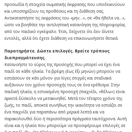
προσωδία ή στοιχεία σωματικής έκφρασης που υποδεικνύουν
και υποστηρίζουν τις προθέσεις και τη διάθεση σας.
Αντικαταστήστε τις εκφράσεις του «μην…», σε «θα ήθελα να…»,
ώστε να βοηθάτε την αντιληπτική κατανόηση της πληροφορίας
από τον παιδικό εγκέφαλο. Έτσι, δείχνετε ότι δεν δίνετε
εντολές, αλλά ότι έχετε διάθεση να επικοινωνήσετε θετικά.
Παρατηρήστε. Δώστε επιλογές. Βρείτε τρόπους
διαπραγμάτευσης.
Κατανοήστε το εύρος της προσοχής που μπορεί να έχει ένα
παιδί σε κάθε ηλικία. Τα βρέφη (έως έξι μηνών) μπορούν να
εστιάσουν σε κάτι μόνον για λίγες στιγμές και σταδιακά
αυξάνουν τον χρόνο προσοχής τους σε ένα ερέθισμα. Στην
παιδική ηλικία, η εστιασμένη προσοχή (παιχνίδι, «θέλω») είναι
αρκετά δύσκολο να μετακινηθεί. Μετά τον τέταρτο χρόνο της
ζωής, το παιδί, αποκτά συνήθως την ικανότητα να εστιάζει σε
ένα παιχνίδι για παραπάνω από μερικά λεπτά και να
παρακολουθεί δύο ή περισσότερα πράγματα ταυτόχρονα. Αυτή
είναι και η ηλικία που μπορούμε να προσφέρουμε επιλογές σε