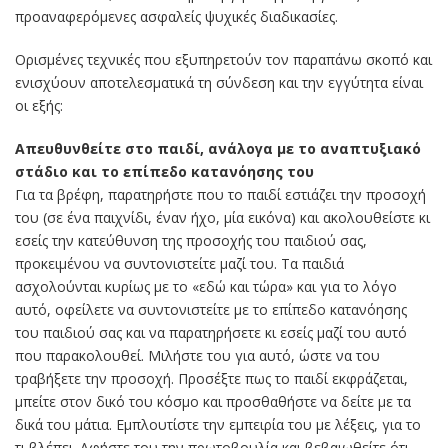
προαναφερόμενες ασφαλείς ψυχικές διαδικασίες.
Ορισμένες τεχνικές που εξυπηρετούν τον παραπάνω σκοπό και
ενισχύουν αποτελεσματικά τη σύνδεση και την εγγύτητα είναι
οι εξής:
Απευθυνθείτε στο παιδί, ανάλογα με το αναπτυξιακό
στάδιο και το επίπεδο κατανόησης του
Για τα βρέφη, παρατηρήστε που το παιδί εστιάζει την προσοχή
του (σε ένα παιχνίδι, έναν ήχο, μία εικόνα) και ακολουθείστε κι
εσείς την κατεύθυνση της προσοχής του παιδιού σας,
προκειμένου να συντονιστείτε μαζί του. Τα παιδιά
ασχολούνται κυρίως με το «εδώ και τώρα» και για το λόγο
αυτό, οφείλετε να συντονιστείτε με το επίπεδο κατανόησης
του παιδιού σας και να παρατηρήσετε κι εσείς μαζί του αυτό
που παρακολουθεί. Μιλήστε του για αυτό, ώστε να του
τραβήξετε την προσοχή. Προσέξτε πως το παιδί εκφράζεται,
μπείτε στον δικό του κόσμο και προσθαθήστε να δείτε με τα
δικά του μάτια. Εμπλουτίστε την εμπειρία του με λέξεις, για το
τι βλέπει. Αφήστε του την πρωτοβουλία και βεβαιωθείτε ότι