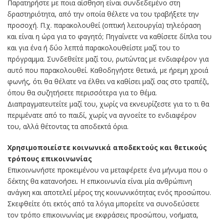
Παρατηρήστε με ποια αίσθηση είναι συνδεδεμένο στη
δραστηριότητα, από την οποία θέλετε να του τραβήξετε την
προσοχή. Π.χ. παρακολουθεί (οπτική λειτουργία) τηλεόραση
και είναι η ώρα για το φαγητό; Πηγαίνετε να καθίσετε δίπλα του
και για ένα ή δύο λεπτά παρακολουθείστε μαζί του το
πρόγραμμα. Συνδεθείτε μαζί του, ρωτώντας με ενδιαφέρον για
αυτό που παρακολουθεί. Καθοδηγήστε θετικά, με ήρεμη χροιά
φωνής, ότι θα θέλατε να έλθει να καθίσει μαζί σας στο τραπέζι,
όπου θα συζητήσετε περισσότερα για το θέμα.
Διαπραγματευτείτε μαζί του, χωρίς να εκνευρίζεστε για το τι θα
περιμένατε από το παιδί, χωρίς να αγνοείτε το ενδιαφέρον
του, αλλά θέτοντας τα αποδεκτά όρια.
Χρησιμοποιείστε κοινωνικά αποδεκτούς και θετικούς
τρόπους επικοινωνίας
Επικοινωνήστε προκειμένου να μεταφέρετε ένα μήνυμα που ο
δέκτης θα κατανοήσει. Η επικοινωνία είναι μία ανθρώπινη
ανάγκη και αποτελεί μέρος της κοινωνικότητας ενός προσώπου.
Σκεφθείτε ότι εκτός από τα λόγια μπορείτε να συνοδεύσετε
τον τρόπο επικοινωνίας με εκφράσεις προσώπου, νοήματα,