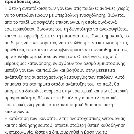
προσδοκίες μας.
Η θετική ανταπόκριση των γονέων στις παιδικές ανάγκες (χωρίς
να το υπερδιεγείρουν με υπερβολική ενασχόληση), βιώνεται
από το παιδί ως ασφαλής επικοινωνία, η οποία σιγά-σιγά
εσωτερικεύεται, δίνοντας του τη δυνατότητα να ανακουφίζεται
και να αυτορρυθμίζεται εν τη απουσία τους. Είναι σημαντικό, το
παιδί μας να είναι «ορατό», να το νιώθουμε, να κατανοούμε τις
προθέσεις του και να αντιλαμβανόμαστε να συναισθήματα του,
πριν καλύψουμε κάποια ανάγκη του. Οι ενέργειες της από
μέρους μας κατανόησης, ενισχύουν τον δεσμό εμπιστοσύνης
μεταξύ γονέων και παιδιών και βοηθούν στην μετέπειτα
ανάπτυξη της αναστοχαστικής λειτουργίας των παιδιών. Αυτό
σημαίνει ότι στα πρώτα στάδια ανάπτυξης του, το παιδί θα
μπορεί να διακρίνει ανάμεσα στην εσωτερική και την εξωτερική
πραγματικότητα, θέτοντας τα θεμέλια για αποτελεσματικές
εσωτερικές διεργασίες και ικανοποιητική διαπροσωπική
επικοινωνία.
Η κατάκτηση των ικανοτήτων της αναστοχαστικής λειτουργίας
και της αίσθησης εαυτού, απαιτεί σταθερή θετική καθοδήγηση
κι επικοινωνία, ώστε να δημιουργηθεί η βάση για τις