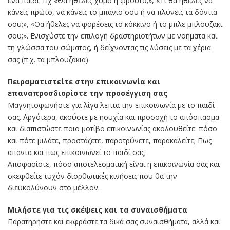
ένα παιδί. Πχ «Θα ήθελες χυμό ή φρούτο;», «Τι θα ήθελες να
κάνεις πρώτο, να κάνεις το μπάνιο σου ή να πλύνεις τα δόντια
σου;», «Θα ήθελες να φορέσεις το κόκκινο ή το μπλε μπλουζάκι
σου;». Ενισχύστε την επιλογή δραστηριοτήτων με νοήματα και
τη γλώσσα του σώματος, ή δείχνοντας τις λύσεις με τα χέρια
σας (π.χ. τα μπλουζάκια).
Πειραματιστείτε στην επικοινωνία και
επαναπροσδιορίστε την προσέγγιση σας
Μαγνητοφωνήστε για λίγα λεπτά την επικοινωνία με το παιδί
σας. Αργότερα, ακούστε με ησυχία και προσοχή το απόσπασμα
και διαπιστώστε ποιο μοτίβο επικοινωνίας ακολουθείτε: πόσο
και πότε μιλάτε, προστάζετε, παροτρύνετε, παρακαλείτε; Πως
απαντά και πως επικοινωνεί το παιδί σας;
Αποφασίστε, πόσο αποτελεσματική είναι η επικοινωνία σας και
σκεφθείτε τυχόν διορθωτικές κινήσεις που θα την
διευκολύνουν στο μέλλον.
Μιλήστε για τις σκέψεις και τα συναισθήματα
Παρατηρήστε και εκφράστε τα δικά σας συναισθήματα, αλλά και