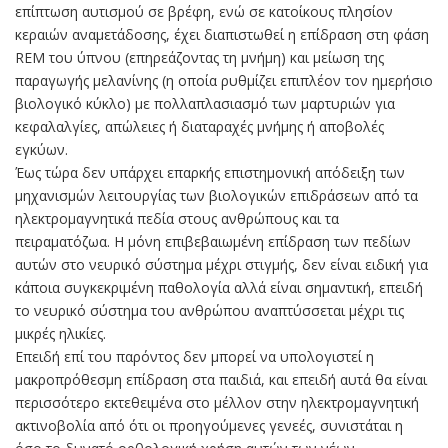
επίπτωση αυτισμού σε βρέφη, ενώ σε κατοίκους πλησίον
κεραιών αναμετάδοσης, έχει διαπιστωθεί η επίδραση στη φάση
RΕM του ύπνου (επηρεάζοντας τη μνήμη) και μείωση της
παραγωγής μελανίνης (η οποία ρυθμίζει επιπλέον τον ημερήσιο
βιολογικό κύκλο) με πολλαπλασιασμό των μαρτυριών για
κεφαλαλγίες, απώλειες ή διαταραχές μνήμης ή αποβολές
εγκύων.
Έως τώρα δεν υπάρχει επαρκής επιστημονική απόδειξη των
μηχανισμών λειτουργίας των βιολογικών επιδράσεων από τα
ηλεκτρομαγνητικά πεδία στους ανθρώπους και τα
πειραματόζωα. Η μόνη επιβεβαιωμένη επίδραση των πεδίων
αυτών στο νευρικό σύστημα μέχρι στιγμής, δεν είναι ειδική για
κάποια συγκεκριμένη παθολογία αλλά είναι σημαντική, επειδή
το νευρικό σύστημα του ανθρώπου αναπτύσσεται μέχρι τις
μικρές ηλικίες.
Επειδή επί του παρόντος δεν μπορεί να υπολογιστεί η
μακροπρόθεσμη επίδραση στα παιδιά, και επειδή αυτά θα είναι
περισσότερο εκτεθειμένα στο μέλλον στην ηλεκτρομαγνητική
ακτινοβολία από ότι οι προηγούμενες γενεές, συνιστάται η