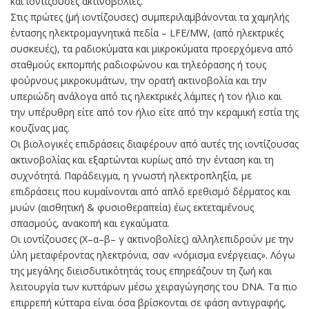
και ιοντίζουσες ακτινοβολίες.
Στις πρώτες (μή ιοντίζουσες) συμπεριλαμβάνονται τα χαμηλής
έντασης ηλεκτρομαγνητικά πεδία – LFE/MW, (από ηλεκτρικές
συσκευές), τα ραδιοκύματα και μικροκύματα προερχόμενα από
σταθμούς εκπομπής ραδιοφώνου και τηλεόρασης ή τους
φούρνους μικροκυμάτων, την ορατή ακτινοβολία και την
υπεριώδη ανάλογα από τις ηλεκτρικές λάμπες ή τον ήλιο και
την υπέρυθρη είτε από τον ήλιο είτε από την κεραμική εστία της
κουζίνας μας.
Οι βιολογικές επιδράσεις διαφέρουν από αυτές της ιοντίζουσας
ακτινοβολίας και εξαρτώνται κυρίως από την ένταση και τη
συχνότητά. Παράδειγμα, η γνωστή ηλεκτροπληξία, με
επιδράσεις που κυμαίνονται από απλό ερεθισμό δέρματος και
μυών (αισθητική & φυσιοθεραπεία) έως εκτεταμένους
σπασμούς, ανακοπή και εγκαύματα.
Οι ιοντίζουσες (Χ–α–β– γ ακτινοβολίες) αλληλεπιδρούν με την
ύλη μεταφέροντας ηλεκτρόνια, σαν «νόμισμα ενέργειας». Λόγω
της μεγάλης διεισδυτικότητάς τους επηρεάζουν τη ζωή και
λειτουργία των κυττάρων μέσω χειραγώγησης του DNA. Τα πιο
επιρρεπή κύτταρα είναι όσα βρίσκονται σε φάση αντιγραφής,