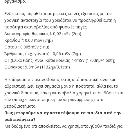
οργανισμό.
Ενδεικτικά, παραθέτουμε μερικές κοινές εξετάσεις με την
χρονική αντιστοιχία που χρειάζεται να προσληφθεί αυτή η
ποσότητα ακτινοβολίας από φυσικές πηγές:
Ακτινογραφία θώρακος f: 0,02 mSv (2ημ)
Κρανίου f: 0.03 mSv (3ημ)
Οστού : 0.005mSv (1ημ)
Άρθρωσης (π.χ. γόνατο) : 0,06 mSv (7ημ)
CT (Ελικοειδής) Άνω–Κάτω κοιλιάς: 14mSv (1703ημ/4,6ετη)
Θώρακος : 9,3mSv (1132ημ/3,1ετη)
Η επίδραση της ακτινοβολίας εκτός από ποσοτική είναι και
αθροιστική. Δεν έχει σημασία μόνο η ποσότητα, αλλά και το
χρονικό διάστημα, εάν η ακτινοβολία χορηγείται σε δόσεις και
εάν υπάρχει ικανοποιητική παύση «ανάρρωσης» στα
μεσοδιαστήματα
Πως μπορούμε να προστατέψουμε τα παιδιά από την
ραδιενέργεια?
Με δεδομένο ότι αποκλείεται να χρησιμοποιηθούν παιδιά για