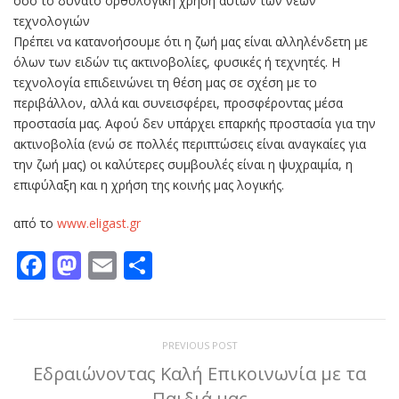
όσο το δυνατό ορθολογική χρήση αυτών των νέων
τεχνολογιών
Πρέπει να κατανοήσουμε ότι η ζωή μας είναι αλληλένδετη με
όλων των ειδών τις ακτινοβολίες, φυσικές ή τεχνητές. Η
τεχνολογία επιδεινώνει τη θέση μας σε σχέση με το
περιβάλλον, αλλά και συνεισφέρει, προσφέροντας μέσα
προστασία μας. Αφού δεν υπάρχει επαρκής προστασία για την
ακτινοβολία (ενώ σε πολλές περιπτώσεις είναι αναγκαίες για
την ζωή μας) οι καλύτερες συμβουλές είναι η ψυχραιμία, η
επιφύλαξη και η χρήση της κοινής μας λογικής.
από το
www.eligast.gr
Facebook
Mastodon
Email
Μοιραστείτε
PREVIOUS POST
Εδραιώνοντας Καλή Επικοινωνία με τα
Παιδιά μας