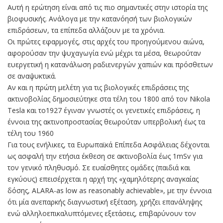
Αυτή η ερώτηση είναι από τις πιο σημαντικές στην ιστορία της
βιοφυσικής. Ανάλογα με την κατανόησή των βιολογικών
επιδράσεων, τα επίπεδα αλλάζουν με τα χρόνια.
Οι πρώτες εφαρμογές, στις αρχές του προηγούμενου αιώνα,
αφορούσαν την ψυχαγωγία ενώ μέχρι τα μέσα, θεωρούταν
ευεργετική η κατανάλωση ραδιενεργών χαπιών και πρόσθετων
σε αναψυκτικά.
Αν και η πρώτη μελέτη για τις βιολογικές επιδράσεις της
ακτινοβολίας δημοσιεύτηκε στα τέλη του 1800 από τον Nikola
Tesla και το1927 έγιναν γνωστές οι γενετικές επιδράσεις, η
έννοια της ακτινοπροστασίας θεωρούταν υπερβολική έως τα
τέλη του 1960
Για τους ενήλικες, τα Ευρωπαϊκά Επίπεδα Ασφάλειας δέχονται
ως ασφαλή την ετήσια έκθεση σε ακτινοβολία έως 1mSv για
τον γενικό πληθυσμό. Σε ευαίσθητες ομάδες (παιδιά και
εγκύους) επεισέρχεται η αρχή της «χαμηλότερης αναγκαίας
δόσης, ALARA-as low as reasonably achievable», με την έννοια
ότι μία ανεπαρκής διαγνωστική εξέταση, χρήζει επανάληψης
ενώ αλληλοεπικαλυπτόμενες εξετάσεις, επιβαρύνουν τον