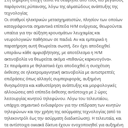
παράγοντες ρύπανσης, λόγω της αλματώδους ανάπτυξης της
τεχνολογίας
Οι σταθμοί ηλεκτρικών μετασχηματιστών, πλησίον των οποίων
καταγράφονται σημαντικά επίπεδα Η/Μ ενέργειας, θεωρούνται
υπαίτια για την αύξηση κρουσμάτων λευχαιμίας και
νευρολογικών παθήσεων σε παιδιά. Αν και εμπειρικά η
παρατήρηση αυτή θεωρείται σωστή, δεν έχει αποδειχθεί
υπεράνω κάθε αμφισβήτησης, με αποτέλεσμα η Η/Μ
ακτινοβολία να θεωρείται ακόμα «πιθανώς καρκινογόνα».
Σε πειράματα με θηλαστικά έχει αποδειχθεί η συσχέτιση
έκθεσης σε ηλεκτρομαγνητική ακτινοβολία με αντιστρεπτές
επιδράσεις όπως αλλαγές συμπεριφοράς, αυξημένη
θνησιμότητα και καθυστέρηση ανάπτυξης και μορφολογικές
αλλοιώσεις από επίπεδα έκθεσης αντίστοιχα με 2 ώρες
λειτουργίας κινητού τηλεφώνου. Λόγω του τελευταίου,
υπάρχει σημαντικό ενδιαφέρον για την επίδραση των κινητών
τηλεφώνων και την χρήση της ασύρματης τεχνολογίας (από τα
τηλεκοντρόλ έως την ασύρματη διαδικτύωση). Η τελευταία, και
τα αντίστοιχα οικιακά δίκτυα έχουν ενοχοποιηθεί για αυξημένη