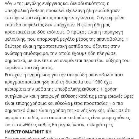
Λόγω της μεγάλης ενέργειας και διεισδυτικότητας, η
υπερβολική έκθεση προκαλεί εξαλλαγή ήδη ευαίσθητων
κυττάρων του δέρματος και καρκινογέννεση. Συγκεκριμένα
επίπεδα ασφαλείας δεν υπάρχουν. Η φύση ήδη μας
προστατεύει με δύο τρόπους. Ο πρώτος είναι η παραγωγή
μελανίνης, που απορροφά μεγάλο μέρος της ακτινοβολίας. Η
δεύτερη είναι η προστατευτική ασπίδα του όζοντος στην
ανώτερη ατμόσφαιρα, την οποία έχουμε ήδη πληγώσει
σημαντικά, με συνέπεια να αναμένεται περαιτέρω αύξηση του
καρκίνου του δέρματος.
Ευτυχώς η ενημέρωση για την υπεριώδη ακτινοβολία που
πραγματοποιείται ήδη από τη δεκαετία του 1980 έχει
περιορίσει την μόδα της υπερβολικής έκθεσης. Η χρήση
αντηλιακών και η αποφυγή έκθεσης κατά τις μεσημεριανές ώρες
είναι επίσης χρήσιμα και εύκολα μέτρα προστασίας. Το πιο
σημαντικό όμως είναι η χρήση της κοινής λογικής, ιδίως σε ότι
αφορά τα παιδιά, στα οποία οι επιδράσεις είναι μακροχρόνιες
και οι συνθήκες καθώς θα μεγαλώνουν, σκληρότερες.
ΗΛΕΚΤΡΟΜΑΓΝΗΤΙΚΗ
Στη σημερινή εποχή τείνει να θεωρηθεί από τους πιο μεγάλους