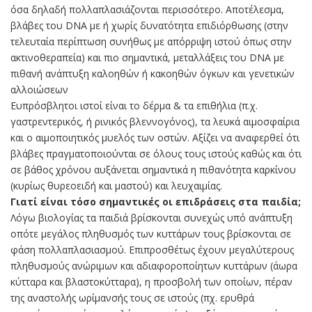
όσα δηλαδή πολλαπλασιάζονται περισσότερο. Αποτέλεσμα,
βλάβες του DNA με ή χωρίς δυνατότητα επιδιόρθωσης (στην
τελευταία περίπτωση συνήθως με απόρριψη ιστού όπως στην
ακτινοθεραπεία) και πιο σημαντικά, μεταλλάξεις του DNA με
πιθανή ανάπτυξη καλοηθών ή κακοηθών όγκων και γενετικών
αλλοιώσεων
Ευπρόσβλητοι ιστοί είναι το δέρμα & τα επιθήλια (π.χ.
γαστρεντερικός, ή ρινικός βλεννογόνος), τα λευκά αιμοσφαίρια
και ο αιμοποιητικός μυελός των οστών. Αξίζει να αναφερθεί ότι
βλάβες πραγματοποιούνται σε όλους τους ιστούς καθώς και ότι
σε βάθος χρόνου αυξάνεται σημαντικά η πιθανότητα καρκίνου
(κυρίως θυρεοειδή και μαστού) και λευχαιμίας.
Γιατί είναι τόσο σημαντικές οι επιδράσεις στα παιδία;
Λόγω βιολογίας τα παιδιά βρίσκονται συνεχώς υπό ανάπτυξη
οπότε μεγάλος πληθυσμός των κυττάρων τους βρίσκονται σε
φάση πολλαπλασιασμού. Επιπροσθέτως έχουν μεγαλύτερους
πληθυσμούς ανώριμων και αδιαφοροποίητων κυττάρων (άωρα
κύτταρα και βλαστοκύτταρα), η προσβολή των οποίων, πέραν
της αναστολής ωρίμανσής τους σε ιστούς (πχ. ερυθρά