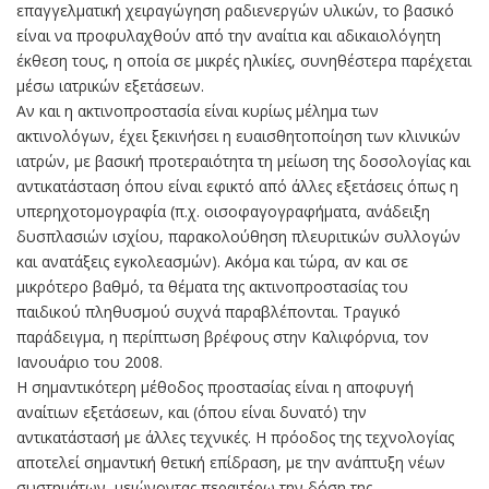
επαγγελματική χειραγώγηση ραδιενεργών υλικών, το βασικό
είναι να προφυλαχθούν από την αναίτια και αδικαιολόγητη
έκθεση τους, η οποία σε μικρές ηλικίες, συνηθέστερα παρέχεται
μέσω ιατρικών εξετάσεων.
Αν και η ακτινοπροστασία είναι κυρίως μέλημα των
ακτινολόγων, έχει ξεκινήσει η ευαισθητοποίηση των κλινικών
ιατρών, με βασική προτεραιότητα τη μείωση της δοσολογίας και
αντικατάσταση όπου είναι εφικτό από άλλες εξετάσεις όπως η
υπερηχοτομογραφία (π.χ. οισοφαγογραφήματα, ανάδειξη
δυσπλασιών ισχίου, παρακολούθηση πλευριτικών συλλογών
και ανατάξεις εγκολεασμών). Ακόμα και τώρα, αν και σε
μικρότερο βαθμό, τα θέματα της ακτινοπροστασίας του
παιδικού πληθυσμού συχνά παραβλέπονται. Τραγικό
παράδειγμα, η περίπτωση βρέφους στην Καλιφόρνια, τον
Ιανουάριο του 2008.
Η σημαντικότερη μέθοδος προστασίας είναι η αποφυγή
αναίτιων εξετάσεων, και (όπου είναι δυνατό) την
αντικατάστασή με άλλες τεχνικές. Η πρόοδος της τεχνολογίας
αποτελεί σημαντική θετική επίδραση, με την ανάπτυξη νέων
συστημάτων, μειώνοντας περαιτέρω την δόση της