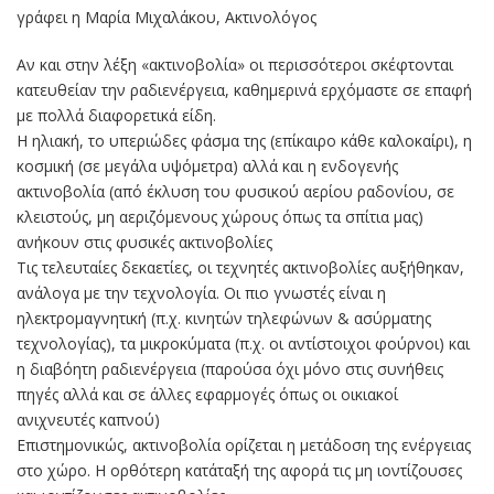
γράφει η Μαρία Μιχαλάκου, Ακτινολόγος
Αν και στην λέξη «ακτινοβολία» οι περισσότεροι σκέφτονται
κατευθείαν την ραδιενέργεια, καθημερινά ερχόμαστε σε επαφή
με πολλά διαφορετικά είδη.
Η ηλιακή, το υπεριώδες φάσμα της (επίκαιρο κάθε καλοκαίρι), η
κοσμική (σε μεγάλα υψόμετρα) αλλά και η ενδογενής
ακτινοβολία (από έκλυση του φυσικού αερίου ραδονίου, σε
κλειστούς, μη αεριζόμενους χώρους όπως τα σπίτια μας)
ανήκουν στις φυσικές ακτινοβολίες
Τις τελευταίες δεκαετίες, οι τεχνητές ακτινοβολίες αυξήθηκαν,
ανάλογα με την τεχνολογία. Οι πιο γνωστές είναι η
ηλεκτρομαγνητική (π.χ. κινητών τηλεφώνων & ασύρματης
τεχνολογίας), τα μικροκύματα (π.χ. οι αντίστοιχοι φούρνοι) και
η διαβόητη ραδιενέργεια (παρούσα όχι μόνο στις συνήθεις
πηγές αλλά και σε άλλες εφαρμογές όπως οι οικιακοί
ανιχνευτές καπνού)
Επιστημονικώς, ακτινοβολία ορίζεται η μετάδοση της ενέργειας
στο χώρο. Η ορθότερη κατάταξή της αφορά τις μη ιοντίζουσες