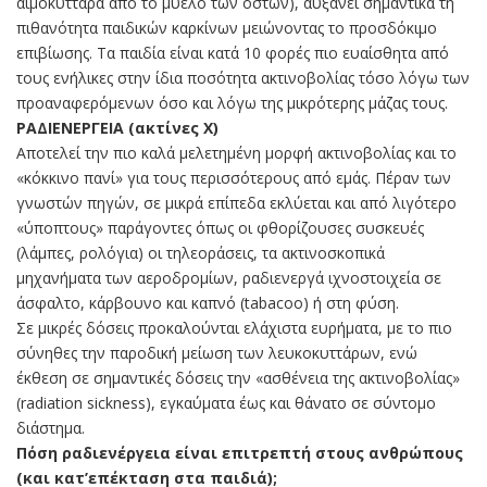
αιμοκύτταρα από το μυελό των οστών), αυξάνει σημαντικά τη
πιθανότητα παιδικών καρκίνων μειώνοντας το προσδόκιμο
επιβίωσης. Τα παιδία είναι κατά 10 φορές πιο ευαίσθητα από
τους ενήλικες στην ίδια ποσότητα ακτινοβολίας τόσο λόγω των
προαναφερόμενων όσο και λόγω της μικρότερης μάζας τους.
ΡΑΔΙΕΝΕΡΓΕΙΑ (ακτίνες Χ)
Αποτελεί την πιο καλά μελετημένη μορφή ακτινοβολίας και το
«κόκκινο πανί» για τους περισσότερους από εμάς. Πέραν των
γνωστών πηγών, σε μικρά επίπεδα εκλύεται και από λιγότερο
«ύποπτους» παράγοντες όπως οι φθορίζουσες συσκευές
(λάμπες, ρολόγια) οι τηλεοράσεις, τα ακτινοσκοπικά
μηχανήματα των αεροδρομίων, ραδιενεργά ιχνοστοιχεία σε
άσφαλτο, κάρβουνο και καπνό (tabacoo) ή στη φύση.
Σε μικρές δόσεις προκαλούνται ελάχιστα ευρήματα, με το πιο
σύνηθες την παροδική μείωση των λευκοκυττάρων, ενώ
έκθεση σε σημαντικές δόσεις την «ασθένεια της ακτινοβολίας»
(radiation sickness), εγκαύματα έως και θάνατο σε σύντομο
διάστημα.
Πόση ραδιενέργεια είναι επιτρεπτή στους ανθρώπους
(και κατ’επέκταση στα παιδιά);