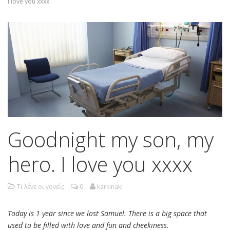
I love you xxxx
Goodnight my son, my
hero. I love you xxxx
Τι λένε οι γονείς
0
karkinaki
Today is 1 year since we lost Samuel. There is a big space that
used to be filled with love and fun and cheekiness.