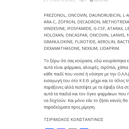
Τι λένε οι γονείς
0
karkinaki
PREZONOL, ONCOVIN, DAUNORUBICIN, L-
ARA-C, ZOFRON, DECADRON, METHOTREXATE
VINDESINE, IFOSFAMIDE, G-CSF, ATARAX, L
HOLOXAN, ONCASPAR, ONCOVIN, LANVIS, 
GRANULOKINE, FLIXOTIDE, AEROLIN, BAC
DEXAMATHASONE, NEXIUM, LIDAPRIM.
Το ξέρω ότι σας κούρασα, εδώ κουράστηκα ε
αυτά είναι φάρμακα, αλοιφές, σιρόπια, χάπι
κάθε παιδί που νοσεί ή νόσησε με την Ο.Λ.
εισαγωγή του στο Κ.Ε.Θ. μέχρι και το τέλος τ
παράξενες αλλά πιστέψτε με τα έψαξα όλα στ
αυτά τα παιδιά και τον όγκο φαρμάκων που
να δεχτούν. Και μόνο εάν το ζήσει κανείς θα
παραδείγματα προς μίμηση.
ΤΣΙΡΙΜΩΚΟΣ ΚΩΝΣΤΑΝΤΙΝΟΣ