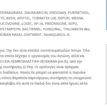
ASPARAGINASE, DAUNOMYCIN, ENDOXAN, PURINETHOL,
, BESIX, APOTEL, TOBRATEX coll, DEPON, MESNA,
EUCOVOVINE, LOSEC, VP-16, PREDNISONE, IV/PO,
NYSTAMYSYN, BACTRIMEL, FUNGORAL, THILOMICIN-dex,
TROBAN NASAL OINTMENT, NovAQUASOL A’,
γώ. Όχι δεν είναι κοκτέιλ οινοπνευματωδών ποτών. Όλα
α τα οποία δέχτηκε ο οργανισμός του Αντώνη, αλλά και
Λ.(ΟΞΕΙΑ ΛΕΜΦΟΒΛΑΣΤΙΚΗ ΛΕΥΧΑΙΜΙΑ pre-Β), από την
ης συντήρησης (2 έτη). Οι ορολογίες είναι πράγματι
ο διαδίκτυο. Κανείς δε μπορεί να φανταστεί τι περνάνε
 η νόσος-θεραπεία-παρενέργειες-συντήρηση τα υποχρεώνει
 καταλάβει ότι αυτά τα παιδιά δεν είναι απλά ήρωες αλλά