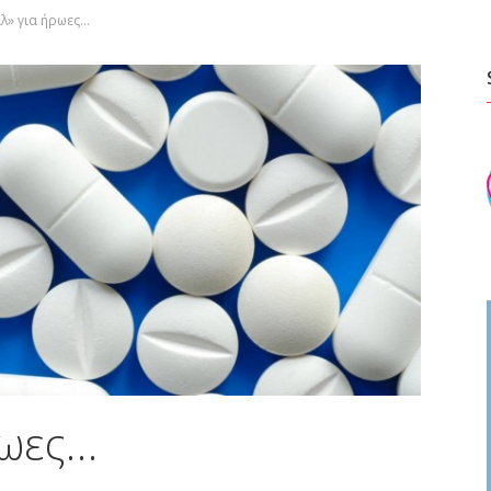
ιλ» για ήρωες…
ρωες…