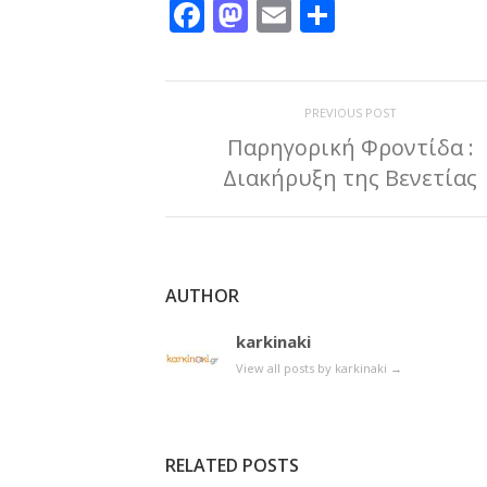
Facebook
Mastodon
Email
Μοιραστε
PREVIOUS POST
Παρηγορική Φροντίδα :
Διακήρυξη της Βενετίας
AUTHOR
karkinaki
View all posts by karkinaki
→
RELATED POSTS