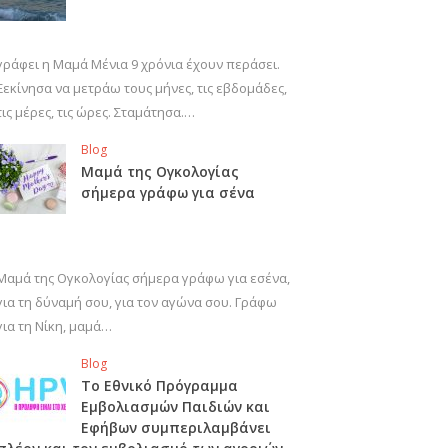
γράφει η Μαμά Μένια 9 χρόνια έχουν περάσει.
Ξεκίνησα να μετράω τους μήνες, τις εβδομάδες,
τις μέρες, τις ώρες. Σταμάτησα.…
Blog
Μαμά της Ογκολογίας
σήμερα γράφω για σένα
Μαμά της Ογκολογίας σήμερα γράφω για εσένα,
για τη δύναμή σου, για τον αγώνα σου. Γράφω
για τη Νίκη, μαμά…
Blog
Το Εθνικό Πρόγραμμα
Εμβολιασμών Παιδιών και
Εφήβων συμπεριλαμβάνει