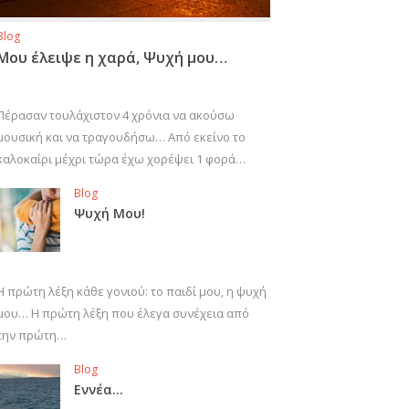
Blog
Μου έλειψε η χαρά, Ψυχή μου…
Πέρασαν τουλάχιστον 4 χρόνια να ακούσω
μουσική και να τραγουδήσω… Από εκείνο το
καλοκαίρι μέχρι τώρα έχω χορέψει 1 φορά…
Blog
Ψυχή Μου!
Η πρώτη λέξη κάθε γονιού: το παιδί μου, η ψυχή
μου… Η πρώτη λέξη που έλεγα συνέχεια από
την πρώτη…
Blog
Εννέα…