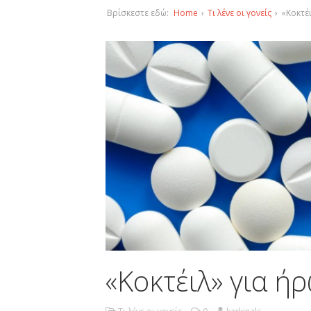
Βρίσκεστε εδώ:
Home
›
Τι λένε οι γονείς
›
«Κοκτέ
«Κοκτέιλ» για ή