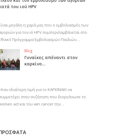
πλέον και τον εμβολιασμό των αγοριών
κατά του ιού HPV
Είναι μεγάλη η χαρά μας που ο εμβολιασμός των
αγοριών για τον ιό HPV συμπεριλαμβάνεται στο
Εθνικό Πρόγραμμα Εμβολιασμών Παιδιών…
Blog
Γυναίκες απέναντι στον
καρκίνο…
Ήταν ιδιαίτερη τιμή για το ΚΑΡΚΙΝΑΚΙ να
συμμετέχει στην συζήτηση που διοργάνωσε το
women act και του win cancer την…
ΠΡΟΣΦΑΤΑ