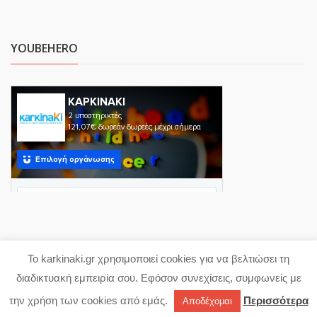
YOUBEHERO
Το karkinaki.gr χρησιμοποιεί cookies για να βελτιώσει τη
Copyright 2023 karkinaki.gr
διαδικτυακή εμπειρία σου. Εφόσον συνεχίσεις, συμφωνείς με
Powered with ♥ by
proDigi
την χρήση των cookies από εμάς.
Περισσότερα
Αποδέχομαι