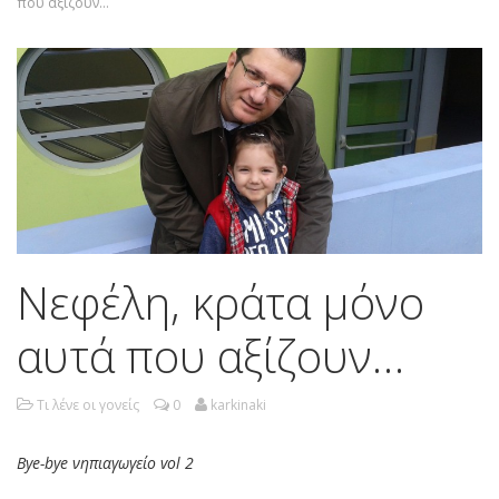
που αξίζουν…
Νεφέλη, κράτα μόνο
αυτά που αξίζουν…
Τι λένε οι γονείς
0
karkinaki
Bye-bye νηπιαγωγείο vol 2