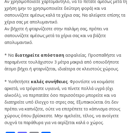
Αν χρησιμοποιείτε χαρτομάντηλο, να το πετάτε αμέσως μετά τη
χρήση (μην το χρησιμοποιείτε δεύτερη φορά) και να
σαπουνίζετε αμέσως καλά τα χέρια σας. Να αλείφετε επίσης τα
χέρια σας με απολυμαντικό.
Αν βήχετε ή φταρνίζεστε στην παλάμη σας, πρέπει να
σαπουνίζετε αμέσως μετά τα χέρια σας και να βάζετε
απολυμαντικό.
* Να
διατηρείτε απόσταση
ασφαλείας. Προσπαθήστε να
παραμένετε τουλάχιστον 3 μέτρα μακριά από οποιοδήποτε
άτομο βήχει ή φταρνίζεται, ιδιαίτερα σε κλειστούς χώρους.
* Υιοθετήστε
καλές συνήθειες
. Φροντίστε να κοιμάστε
αρκετά, να τρέφεστε υγιεινά, να πίνετε πολλά υγρά (όχι
αλκοόλ), να περπατάτε όσο περισσότερο μπορείτε και να
διατηρείτε υπό έλεγχο το στρες σας. Εξυπακούεται ότι δεν
πρέπει να καπνίζετε, ούτε να επιτρέπετε το κάπνισμα στους
χώρους όπου βρίσκεστε. Μην αμελείτε, τέλος, να ανοίγετε
συχνά τα παράθυρα για να αερίζεται καλά ο χώρος.