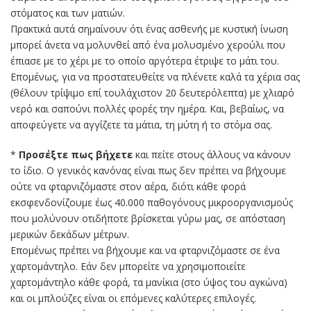
στόματος και των ματιών.
Πρακτικά αυτά σημαίνουν ότι ένας ασθενής με κυστική ίνωση
μπορεί άνετα να μολυνθεί από ένα μολυσμένο χερούλι που
έπιασε με το χέρι με το οποίο αργότερα έτριψε το μάτι του.
Επομένως, για να προστατευθείτε να πλένετε καλά τα χέρια σας
(θέλουν τρίψιμο επί τουλάχιστον 20 δευτερόλεπτα) με χλιαρό
νερό και σαπούνι πολλές φορές την ημέρα. Και, βεβαίως, να
αποφεύγετε να αγγίζετε τα μάτια, τη μύτη ή το στόμα σας.
*
Προσέξτε πως βήχετε
και πείτε στους άλλους να κάνουν
το ίδιο. Ο γενικός κανόνας είναι πως δεν πρέπει να βήχουμε
ούτε να φταρνιζόμαστε στον αέρα, διότι κάθε φορά
εκσφενδονίζουμε έως 40.000 παθογόνους μικροοργανισμούς
που μολύνουν οτιδήποτε βρίσκεται γύρω μας, σε απόσταση
μερικών δεκάδων μέτρων.
Επομένως πρέπει να βήχουμε και να φταρνιζόμαστε σε ένα
χαρτομάντηλο. Εάν δεν μπορείτε να χρησιμοποιείτε
χαρτομάντηλο κάθε φορά, τα μανίκια (στο ύψος του αγκώνα)
και οι μπλούζες είναι οι επόμενες καλύτερες επιλογές.