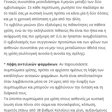
Γενικώς συνιστάται μεσοδιάστημα 4 μηνών μεταξύ των δύο
εμβολιασμών. Σε κάθε περίπτωση, ρωτήστε τον παιδίατρο αν
το παιδί σας με κυστική ίνωση πρέπει να κάνει μία ή δύο δόσεις
και με τι χρονική απόσταση η μία από την άλλη.
Το εμβόλιο μειώνει (δεν εξαλείφει) τις πιθανότητες να πάθετε
γρίπη, ενώ αν την εκδηλώσετε πιθανώς θα είναι πιο ήπια και η
ανάρρωσή σας πιο γρήγορη απ’ ό,τι αν ήσασταν ανεμβολίαστοι.
Ο εμβολιασμός των συγγενικών προσώπων και των φίλων των
ασθενών συνιστάται για να μην τους μεταδώσουν άθελά τους
τη γρίπη (συλλογική ανοσία ή ανοσία της αγέλης).
*
Λήψη αντιϊικών φαρμάκων
. Αν παρουσιάσετε
συμπτώματα γρίπης, πρέπει να αρχίσετε αμέσως τη λήψη των
κατάλληλων αντιϊικών φαρμάκων. Αυτά είναι αποδοτικότερα
όταν λαμβάνονται μέσα σε 24 ώρες από την έναρξη των
συμπτωμάτων και μπορούν να αμβλύνουν την ένταση και τη
διάρκειά τους.
Τα ύποπτα συμπτώματα για γρίπη στους ασθενείς με κυστική
ίνωση είναι πόνοι στο σώμα και πονοκέφαλος, κόπωση,
πυρετός (πάνω από 38 βαθμοί Κελσίου) και ρίγη, αυξανόμενος