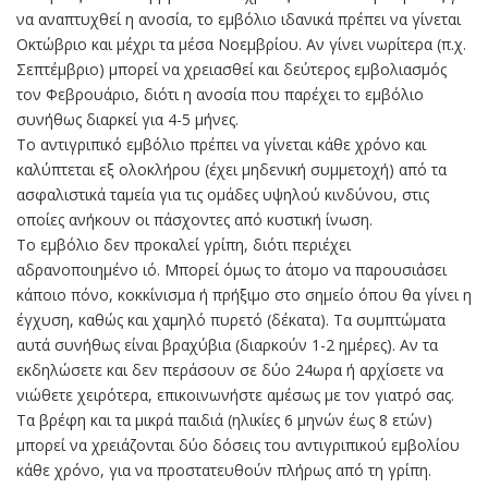
να αναπτυχθεί η ανοσία, το εμβόλιο ιδανικά πρέπει να γίνεται
Οκτώβριο και μέχρι τα μέσα Νοεμβρίου. Αν γίνει νωρίτερα (π.χ.
Σεπτέμβριο) μπορεί να χρειασθεί και δεύτερος εμβολιασμός
τον Φεβρουάριο, διότι η ανοσία που παρέχει το εμβόλιο
συνήθως διαρκεί για 4-5 μήνες.
Το αντιγριπικό εμβόλιο πρέπει να γίνεται κάθε χρόνο και
καλύπτεται εξ ολοκλήρου (έχει μηδενική συμμετοχή) από τα
ασφαλιστικά ταμεία για τις ομάδες υψηλού κινδύνου, στις
οποίες ανήκουν οι πάσχοντες από κυστική ίνωση.
Το εμβόλιο δεν προκαλεί γρίπη, διότι περιέχει
αδρανοποιημένο ιό. Μπορεί όμως το άτομο να παρουσιάσει
κάποιο πόνο, κοκκίνισμα ή πρήξιμο στο σημείο όπου θα γίνει η
έγχυση, καθώς και χαμηλό πυρετό (δέκατα). Τα συμπτώματα
αυτά συνήθως είναι βραχύβια (διαρκούν 1-2 ημέρες). Αν τα
εκδηλώσετε και δεν περάσουν σε δύο 24ωρα ή αρχίσετε να
νιώθετε χειρότερα, επικοινωνήστε αμέσως με τον γιατρό σας.
Τα βρέφη και τα μικρά παιδιά (ηλικίες 6 μηνών έως 8 ετών)
μπορεί να χρειάζονται δύο δόσεις του αντιγριπικού εμβολίου
κάθε χρόνο, για να προστατευθούν πλήρως από τη γρίπη.