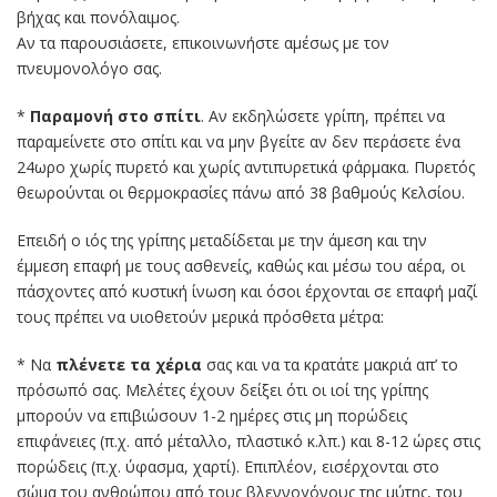
βήχας και πονόλαιμος.
Αν τα παρουσιάσετε, επικοινωνήστε αμέσως με τον
πνευμονολόγο σας.
*
Παραμονή στο σπίτι
. Αν εκδηλώσετε γρίπη, πρέπει να
παραμείνετε στο σπίτι και να μην βγείτε αν δεν περάσετε ένα
24ωρο χωρίς πυρετό και χωρίς αντιπυρετικά φάρμακα. Πυρετός
θεωρούνται οι θερμοκρασίες πάνω από 38 βαθμούς Κελσίου.
Επειδή ο ιός της γρίπης μεταδίδεται με την άμεση και την
έμμεση επαφή με τους ασθενείς, καθώς και μέσω του αέρα, οι
πάσχοντες από κυστική ίνωση και όσοι έρχονται σε επαφή μαζί
τους πρέπει να υιοθετούν μερικά πρόσθετα μέτρα:
* Να
πλένετε τα χέρια
σας και να τα κρατάτε μακριά απ’ το
πρόσωπό σας. Μελέτες έχουν δείξει ότι οι ιοί της γρίπης
μπορούν να επιβιώσουν 1-2 ημέρες στις μη πορώδεις
επιφάνειες (π.χ. από μέταλλο, πλαστικό κ.λπ.) και 8-12 ώρες στις
πορώδεις (π.χ. ύφασμα, χαρτί). Επιπλέον, εισέρχονται στο
σώμα του ανθρώπου από τους βλεννογόνους της μύτης, του