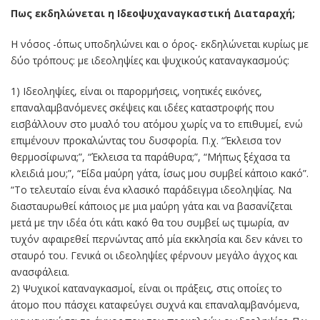
Πως εκδηλώνεται η Ιδεοψυχαναγκαστική Διαταραχή;
Η νόσος -όπως υποδηλώνει και ο όρος- εκδηλώνεται κυρίως με
δύο τρόπους: με ιδεοληψίες και ψυχικούς καταναγκασμούς:
1) Ιδεοληψίες, είναι οι παρορμήσεις, νοητικές εικόνες,
επαναλαμβανόμενες σκέψεις και ιδέες καταστροφής που
εισβάλλουν στο μυαλό του ατόμου χωρίς να το επιθυμεί, ενώ
επιμένουν προκαλώντας του δυσφορία. Π.χ. “Έκλεισα τον
θερμοσίφωνα;”, “Έκλεισα τα παράθυρα;”, “Μήπως ξέχασα τα
κλειδιά μου;”, “Είδα μαύρη γάτα, ίσως μου συμβεί κάποιο κακό”.
“Το τελευταίο είναι ένα κλασικό παράδειγμα ιδεοληψίας. Να
διασταυρωθεί κάποιος με μια μαύρη γάτα και να βασανίζεται
μετά με την ιδέα ότι κάτι κακό θα του συμβεί ως τιμωρία, αν
τυχόν αφαιρεθεί περνώντας από μία εκκλησία και δεν κάνει το
σταυρό του. Γενικά οι ιδεοληψίες φέρνουν μεγάλο άγχος και
ανασφάλεια.
2) Ψυχικοί καταναγκασμοί, είναι οι πράξεις, στις οποίες το
άτομο που πάσχει καταφεύγει συχνά και επαναλαμβανόμενα,