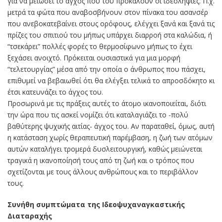
για να μειώσει το άγχος που του προκαλούν οι ιδεοληψίες. Π.χ.
μετρά τα φώτα που αναβοσβήνουν στον πίνακα του ασανσέρ
που ανεβοκατεβαίνει στους ορόφους, ελέγχει ξανά και ξανά τις
πρίζες του σπιτιού του μήπως υπάρχει διαρροή στα καλώδια, ή
“τσεκάρει” πολλές φορές το θερμοσίφωνο μήπως το έχει
ξεχάσει ανοιχτό. Πρόκειται ουσιαστικά για μια μορφή
“τελετουργίας” μέσα από την οποία ο άνθρωπος που πάσχει,
επιθυμεί να βεβαιωθεί ότι θα ελέγξει τελικά το απροσδόκητο κι
έτσι κατευνάζει το άγχος του.
Προσωρινά με τις πράξεις αυτές το άτομο ικανοποιείται, διότι
την ώρα που τις ασκεί νομίζει ότι καταλαγιάζει το -πολύ
βαθύτερης ψυχικής αιτίας- άγχος του. Αν παραταθεί, όμως, αυτή
η κατάσταση χωρίς θεραπευτική παρέμβαση, η ζωή των ατόμων
αυτών καταλήγει τρομερά δυσλειτουργική, καθώς μειώνεται
τραγικά η ικανοποίησή τους από τη ζωή και ο τρόπος που
σχετίζονται με τους άλλους ανθρώπους και το περιβάλλον
τους.
Συνήθη συμπτώματα της Ιδεοψυχαναγκαστικής
Διαταραχής