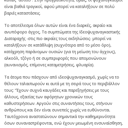
είναι βαθιά τραγικοί, αφού μπορεί να καταλήξουν σε πολύ
βαριές καταστάσεις.
Το αποτέλεσμα όλων αυτών είναι ένα διαρκές, ακραίο και
ανυπόφορο άγχος, Τα συμπτώματα της Ιδεοψυχαναγκαστικής
Διαταραχής -στις πιο ακραίες τους εκδηλώσεις- μπορεί να
καταλήξουν σε κατάθλιψη (συχνότερα από το μέσο όρο),
κατάχρηση παράνομων ουσιών (για τη μείωση του άγχους),
αλκοόλ, τζόγο ή σε συμπεριφορές που απομονώνουν
(αυνανισμός, επίμονες καταμετρήσεις, φλυαρία).
Τα άτομα που πάσχουν από ιδεοψυχαναγκασμό, χωρίς να το
θέλουν ταλαιπωρούν κι αυτά με τη σειρά τους το περιβάλλον
τους: “Έχουν συχνά καυγάδες και παρεξηγήσεις με τους
άλλους, εξαιτίας των αφόρητων χρονικών τους
καθυστερήσεων. Αργούν στις συναντήσεις τους, στήνουν
ανθρώπους και δεν είναι συνεπείς χωρίς να ευθύνονται.
Ταυτόχρονα αναστατώνουν σημαντικά την καθημερινότητα
όσων συναναστρέφονται, ενώ έχουν μειωμένη ενσυναίσθηση,