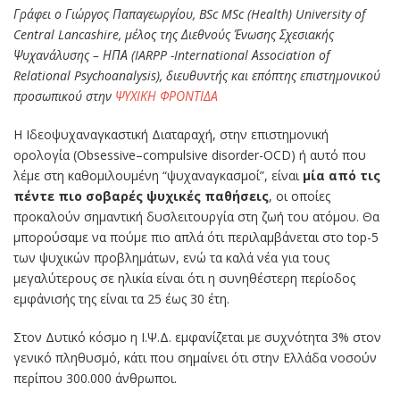
Γράφει ο Γιώργος Παπαγεωργίου, BSc MSc (Health) University of
Central Lancashire, μέλος της Διεθνούς Ένωσης Σχεσιακής
Ψυχανάλυσης – ΗΠΑ (IARPP -International Αssociation of
Relational Psychoanalysis), διευθυντής και επόπτης επιστημονικού
προσωπικού στην
ΨΥΧΙΚΗ ΦΡΟΝΤΙΔΑ
Η Ιδεοψυχαναγκαστική Διαταραχή, στην επιστημονική
ορολογία (Obsessive–compulsive disorder-OCD) ή αυτό που
λέμε στη καθομιλουμένη “ψυχαναγκασμοί”, είναι
μία από τις
πέντε πιο σοβαρές ψυχικές παθήσεις
, οι οποίες
προκαλούν σημαντική δυσλειτουργία στη ζωή του ατόμου. Θα
μπορούσαμε να πούμε πιο απλά ότι περιλαμβάνεται στο top-5
των ψυχικών προβλημάτων, ενώ τα καλά νέα για τους
μεγαλύτερους σε ηλικία είναι ότι η συνηθέστερη περίοδος
εμφάνισής της είναι τα 25 έως 30 έτη.
Στον Δυτικό κόσμο η Ι.Ψ.Δ. εμφανίζεται με συχνότητα 3% στον
γενικό πληθυσμό, κάτι που σημαίνει ότι στην Ελλάδα νοσούν
περίπου 300.000 άνθρωποι.