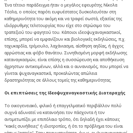
Ένα τέτοιο παράδειγμα ήταν ο μεγάλος εφευρέτης Νίκολα
Τέσλα, ο οποίος παρότι ευφυέστατος δυσκολευόταν στη
καθημερινότητα του ακόμη και να τραφεί σωστά, εξαιτίας της
ιδιόρρυθμης τελετουργίας που είχε στο στρώσιμο του
τραπεζιού του φαγητού του. Κάποιοι ιδεοψυχαναγκαστικοί,
επίσης, μπορεί να εμφανίζουν και βιολογικές εκδηλώσεις, π.χ.
ταχυκαρδία, τρέμουλο, λαχάνιασμα, αίσθηση αηδίας, ή άγχος
αρρώστιας και φόβο θανάτου. Συνηθισμένη μορφή εκδήλωσης
καταναγκασμών, είναι επίσης η συσσώρευση και αποθήκευση
άχρηστων αντικειμένων, αλλά και ο αυνανισμός, που μπορεί να
γίνεται ψυχαναγκαστικά, προκαλώντας απώλεια
δραστηριότητας σε άλλους τομείς της καθημερινότητας.
Οι επιπτώσεις της Ιδεοψυχαναγκαστικής Διαταραχής
Το οικογενειακό, φιλικό ή επαγγελματικό περιβάλλον πολύ
συχνά αδυνατεί να κατανοήσει τον πάσχοντα ή τον
αντιμετωπίζει με επιπόλαιο τρόπο, ότι δηλαδή έχει κάποιες
“κακές συνήθειες” ή ιδιοτροπίες, ή ότι το πρόβλημα του είναι
κάπως “αστείο”. Στην πραγματικότητα, όμως, οι ψυχαναγκασμοί