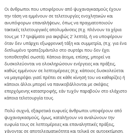
Οι άνθρωποι που υποφέρουν από ψυχαναγκασμούς έχουν
την τάση να εμμένουν σε τελετουργίες ενοχλητικών και
ανυπόφορων επαναλήψεων, όπως να πραγματοποιούν
τακτικές τελετουργικές απολυμάνσεις (π.χ. πλένουν τα χέρια
τους με 17 τριψίματα για ακριβώς 2′ λεπτά), ή να υποφέρουν
όταν δεν υπάρχει εξωφρενική τάξη και συμμετρία, (π.χ. για ένα
διπλωμένο τραπεζομάντιλο στο συρτάρι που δεν έχει
τοποθετηθεί σωστά). Κάποια άτομα, επίσης, μπορεί να
δυσκολεύονται να ολοκληρώσουν ενέργειες και πράξεις,
καθώς εμμένουν σε λεπτομέρειες (π.χ. κάποιος δυσκολεύεται
να μαγειρέψει γιατί πρέπει σε κάθε κίνησή του να καθαρίζει) ή
κάποιοι άλλοι μπορεί να πανικοβάλλονται με σκέψεις
επερχόμενης καταστροφής, εάν τυχόν παραβούν στο ελάχιστο
κάποια τελετουργία τους.
Πολύ συχνά, εξαιρετικά ευφυείς άνθρωποι υποφέρουν από
ψυχαναγκασμούς, όμως, καταλήγουν να αναλώνουν την
ευφυία τους σε λεπτομέρειες και επαναληπτικές πράξεις,
χάνοντας σε αποτελεσματικότητα και τελικά σε αυτοεκτίμηση.