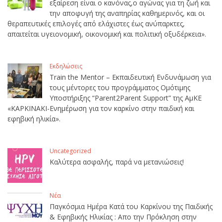
εξαίρεση είναι ο κανόνας,ο αγώνας για τη ζωή και
την αποφυγή της αναπηρίας καθημερινός, και οι
θεραπευτικές επιλογές από ελάχιστες έως ανύπαρκτες,
απαιτείται υγειονομική, οικονομική και πολιτική οξυδέρκεια».
Εκδηλώσεις
Train the Mentor – Εκπαιδευτική Ενδυνάμωση για
τους μέντορες του προγράμματος Ομότιμης
Υποστήριξης “Parent2Parent Support” της ΑμΚΕ
«ΚΑΡΚΙΝΑΚΙ-Ενημέρωση για τον καρκίνο στην παιδική και
εφηβική ηλικία».
Uncategorized
Καλύτερα ασφαλής, παρά να μετανιώσεις!
Νέα
Παγκόσμια Ημέρα Κατά του Καρκίνου της Παιδικής
& Εφηβικής Ηλικίας : Απο την Πρόκληση στην