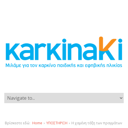
Βρίσκεστε εδώ:
Home
›
ΥΠΟΣΤΗΡΙΞΗ
›
Η χαμένη τάξη των πραγμάτων