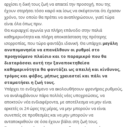
αρχίσει η δική τους ζωή να απαιτεί την προσοχή, που της
έχουν στερήσει τόσο καιρό και ίσως να σκέφτονται ότι έχασαν
χρόνο, τον οποίο θα πρέπει να αναπληρώσουν, γιατί τώρα
είναι όλα όπως πριν.
Θα κυριαρχεί αγωνία για πλήρη επάνοδο στην παλιά
καθημερινότητα και πλήρη αποκατάσταση της πρότερης
ισορροπίας, που τώρα φαντάζει ιδανική. Θα υπάρχει
μεγάλη
ανυπομονησία να επανέλθουν οι ρυθμοί στο
προηγούμενο πλαίσιο και το παραμικρό που θα
διαταράσσει αυτή την ξαναποκτηθείσα
καθημερινότητα θα φαντάζει ως απειλή και κίνδυνος,
τρόμος και φόβος, μήπως χρειαστεί και πάλι να
σταματήσει η ζωή τους.
Υπάρχει το ενδεχόμενο να ακολουθήσουν φρενήρεις ρυθμούς,
να αναλαμβάνουν πάρα πολλές νέες υποχρεώσεις, να
αποκτούν νέα ενδιαφέροντα, με αποτέλεσμα να μην είναι
αρκετές οι 24 ώρες της μέρας, να μην μπορούν να είναι
συνεπείς σε προθεσμίες και να μην μπορούν να
ανταποκριθούν σε όσα έχουν βάλει στη ζωή τους.