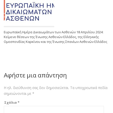
Ευρωπαϊκή Ημέρα Δικαιωμάτων των Ασθενών 18 Απριλίου 2024:
Κείμενο θέσεων της Ένωσης Ασθενών Ελλάδος, της Ελληνικής
Ομοσπονδίας Καρκίνου και της Ένωσης Σπανίων Ασθενών Ελλάδος
Αφήστε μια απάντηση
Η ηλ. διεύθυνση σας δεν δημοσιεύεται.
Τα υποχρεωτικά πεδία
σημειώνονται με
*
Σχόλιο
*