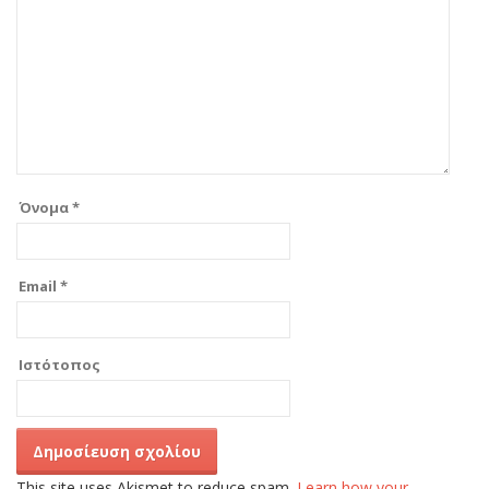
Όνομα
*
Email
*
Ιστότοπος
This site uses Akismet to reduce spam.
Learn how your