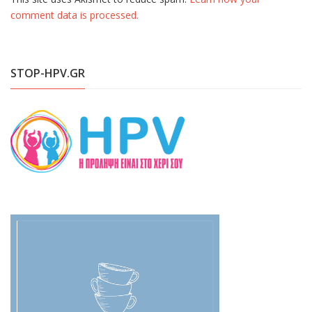
comment data is processed.
STOP-HPV.GR