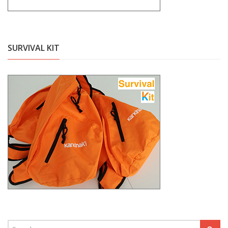
SURVIVAL KIT