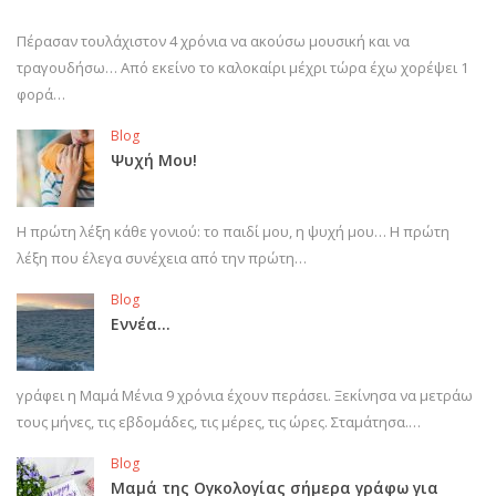
Πέρασαν τουλάχιστον 4 χρόνια να ακούσω μουσική και να
τραγουδήσω… Από εκείνο το καλοκαίρι μέχρι τώρα έχω χορέψει 1
φορά…
Blog
Ψυχή Μου!
Η πρώτη λέξη κάθε γονιού: το παιδί μου, η ψυχή μου… Η πρώτη
λέξη που έλεγα συνέχεια από την πρώτη…
Blog
Εννέα…
γράφει η Μαμά Μένια 9 χρόνια έχουν περάσει. Ξεκίνησα να μετράω
τους μήνες, τις εβδομάδες, τις μέρες, τις ώρες. Σταμάτησα.…
Blog
Μαμά της Ογκολογίας σήμερα γράφω για