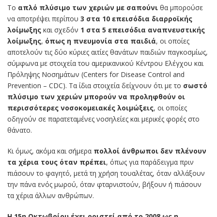
Το
απλό πλύσιμο των χεριών με σαπούνι
θα μπορούσε
να αποτρέψει περίπου
3 στα 10 επεισόδια διαρροϊκής
λοίμωξης
και σχεδόν
1 στα 5 επεισόδια αναπνευστικής
λοίμωξης
,
όπως η πνευμονία στα παιδιά
, οι οποίες
αποτελούν τις δύο κύριες αιτίες θανάτων παιδιών παγκοσμίως,
σύμφωνα με στοιχεία του αμερικανικού Κέντρου Ελέγχου και
Πρόληψης Νοσημάτων (Centers for Disease Control and
Prevention – CDC). Τα ίδια στοιχεία δείχνουν ότι με το
σωστό
πλύσιμο των χεριών μπορούν να προληφθούν οι
περισσότερες νοσοκομειακές λοιμώξεις
, οι οποίες
οδηγούν σε παρατεταμένες νοσηλείες και μερικές φορές στο
θάνατο.
Κι όμως, ακόμα και σήμερα
πολλοί άνθρωποι δεν πλένουν
τα χέρια τους όταν πρέπει
, όπως για παράδειγμα πριν
πιάσουν το φαγητό, μετά τη χρήση τουαλέτας, όταν αλλάξουν
την πάνα ενός μωρού, όταν φταρνιστούν, βήξουν ή πιάσουν
τα χέρια άλλων ανθρώπων.
Η 15η Οκτωβρίου έχει οριστεί από το 2008 ως η