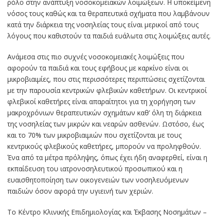
ρόλο στην ανάπτυξη νοσοκομειακών λοιμώξεων. Η υποκείμενη
νόσος τους καθώς και τα θεραπευτικά σχήματα που λαμβάνουν
κατά την διάρκεια της νοσηλείας τους είναι μερικοί από τους
λόγους που καθιστούν τα παιδιά ευάλωτα στις λοιμώξεις αυτές.
Ανάμεσα στις πιο συχνές νοσοκομειακές λοιμώξεις που
αφορούν τα παιδιά και τους εφήβους με καρκίνο είναι οι
μικροβιαιμίες, που στις περισσότερες περιπτώσεις σχετίζονται
με την παρουσία κεντρικών φλεβικών καθετήρων. Οι κεντρικοί
φλεβικοί καθετήρες είναι απαραίτητοι για τη χορήγηση των
μακροχρόνιων θεραπευτικών σχημάτων καθ’ όλη τη διάρκεια
της νοσηλείας των μικρών και νεαρών ασθενών. Ωστόσο, έως
και το 70% των μικροβιαιμιών που σχετίζονται με τους
κεντρικούς φλεβικούς καθετήρες, μπορούν να προληφθούν.
Ένα από τα μέτρα πρόληψης, όπως έχει ήδη αναφερθεί, είναι η
εκπαίδευση του ιατρονοσηλευτικού προσωπικού και η
ευαισθητοποίηση των οικογενειών των νοσηλευόμενων
παιδιών όσον αφορά την υγιεινή των χεριών.
Το Κέντρο Κλινικής Επιδημιολογίας και Έκβασης Νοσημάτων –