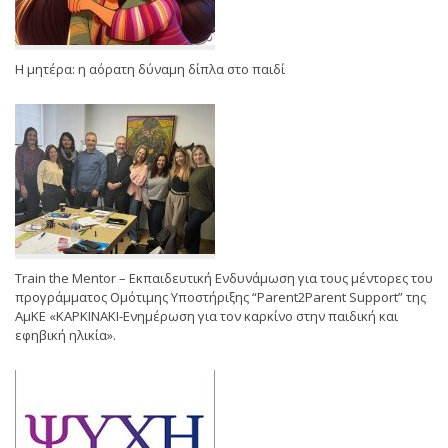
Η μητέρα: η αόρατη δύναμη δίπλα στο παιδί
Train the Mentor – Εκπαιδευτική Ενδυνάμωση για τους μέντορες του
προγράμματος Ομότιμης Υποστήριξης “Parent2Parent Support” της
ΑμΚΕ «ΚΑΡΚΙΝΑΚΙ-Ενημέρωση για τον καρκίνο στην παιδική και
εφηβική ηλικία».