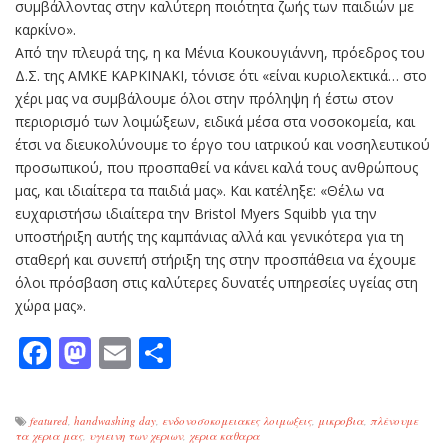
συμβάλλοντας στην καλύτερη ποιότητα ζωής των παιδιών με
καρκίνο».
Από την πλευρά της, η κα Μένια Κουκουγιάννη, πρόεδρος του
Δ.Σ. της ΑΜΚΕ ΚΑΡΚΙΝΑΚΙ, τόνισε ότι «είναι κυριολεκτικά… στο
χέρι μας να συμβάλουμε όλοι στην πρόληψη ή έστω στον
περιορισμό των λοιμώξεων, ειδικά μέσα στα νοσοκομεία, και
έτσι να διευκολύνουμε το έργο του ιατρικού και νοσηλευτικού
προσωπικού, που προσπαθεί να κάνει καλά τους ανθρώπους
μας, και ιδιαίτερα τα παιδιά μας». Και κατέληξε: «Θέλω να
ευχαριστήσω ιδιαίτερα την Bristol Myers Squibb για την
υποστήριξη αυτής της καμπάνιας αλλά και γενικότερα για τη
σταθερή και συνεπή στήριξη της στην προσπάθεια να έχουμε
όλοι πρόσβαση στις καλύτερες δυνατές υπηρεσίες υγείας στη
χώρα μας».
Facebook
Mastodon
Email
Μοιραστείτε
featured
,
handwashing day
,
ενδονοσοκομειακες λοιμωξεις
,
μικροβια
,
πλένουμε
τα χερια μας
,
υγιεινη των χεριων
,
χερια καθαρα