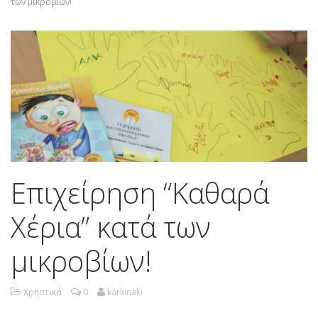
των μικροβίων!
Επιχείρηση “Καθαρά
Χέρια” κατά των
μικροβίων!
Χρηστικά
0
karkinaki