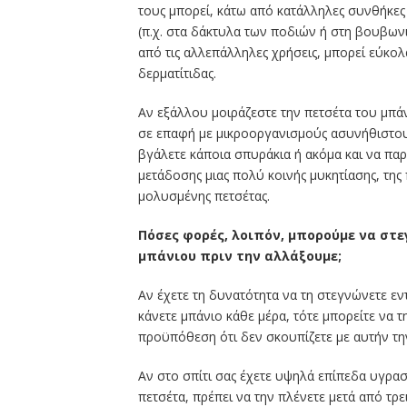
τους μπορεί, κάτω από κατάλληλες συνθήκες 
(π.χ. στα δάκτυλα των ποδιών ή στη βουβωνι
από τις αλλεπάλληλες χρήσεις, μπορεί εύκολ
δερματίτιδας.
Αν εξάλλου μοιράζεστε την πετσέτα του μπάν
σε επαφή με μικροοργανισμούς ασυνήθιστους 
βγάλετε κάποια σπυράκια ή ακόμα και να πα
μετάδοσης μιας πολύ κοινής μυκητίασης, της
μολυσμένης πετσέτας.
Πόσες φορές, λοιπόν, μπορούμε να στε
μπάνιου πριν την αλλάξουμε;
Αν έχετε τη δυνατότητα να τη στεγνώνετε εν
κάνετε μπάνιο κάθε μέρα, τότε μπορείτε να 
προϋπόθεση ότι δεν σκουπίζετε με αυτήν τη
Αν στο σπίτι σας έχετε υψηλά επίπεδα υγρασ
πετσέτα, πρέπει να την πλένετε μετά από τρε