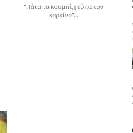
“Πάτα το κουμπί,χτύπα τον
&
καρκίνο”…