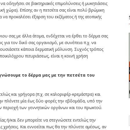
να οδηγήσει σε βακτηριακές επιμολύνσεις ή μυκητιάσεις
κή χώρα). Επίσης αν η πετσέτα σας είναι πολύ βρώμικη
α να προκαλέσει έξαρση του εκζέματος ή της ατοπικής
ιου σας με άλλα άτομα, ενδέχεται να έρθει το δέρμα σας
για τον δικό σας οργανισμό, με συνέπεια π.χ. να
ρουσιάσετε κάποια δερματική μόλυνση. Συχνός τρόπος
 ποικιλόχρου πιτυριάσεως, είναι η κοινή χρήση
γνώσουμε το δέρμα μας με την πετσέτα του
τελώς και γρήγορα (π.χ. σε καλοριφέρ-κρεμάστρα) και
την πλένετε μία έως δύο φορές την εβδομάδα, υπό την
ν περιοχή των γεννητικών οργάνων και του πρωκτού.
ίας ή/και δεν μπορείτε να στεγνώσετε εντελώς την
ις χρήσεις. Και εννοείται πως θα την πλύνετε αμέσως, αν