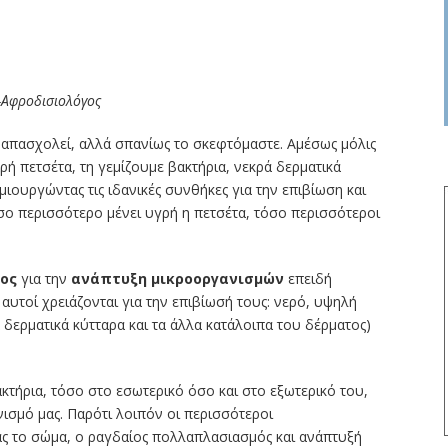
-Αφροδισιολόγος
 απασχολεί, αλλά σπανίως το σκεφτόμαστε. Αμέσως μόλις
ή πετσέτα, τη γεμίζουμε βακτήρια, νεκρά δερματικά
μιουργώντας τις ιδανικές συνθήκες για την επιβίωση και
σο περισσότερο μένει υγρή η πετσέτα, τόσο περισσότεροι
ος
για την
ανάπτυξη μικροοργανισμών
επειδή
αυτοί χρειάζονται για την επιβίωσή τους: νερό, υψηλή
δερματικά κύτταρα και τα άλλα κατάλοιπα του δέρματος)
τήρια, τόσο στο εσωτερικό όσο και στο εξωτερικό του,
ισμό μας. Παρότι λοιπόν οι περισσότεροι
ας το σώμα, ο ραγδαίος πολλαπλασιασμός και ανάπτυξή