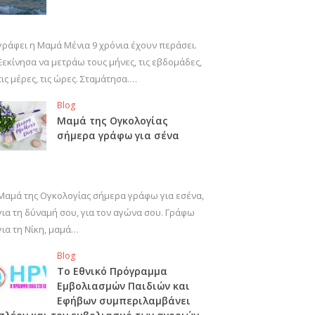
γράφει η Μαμά Μένια 9 χρόνια έχουν περάσει.
Ξεκίνησα να μετράω τους μήνες, τις εβδομάδες,
τις μέρες, τις ώρες. Σταμάτησα.…
Blog
Μαμά της Ογκολογίας
σήμερα γράφω για σένα
Μαμά της Ογκολογίας σήμερα γράφω για εσένα,
για τη δύναμή σου, για τον αγώνα σου. Γράφω
για τη Νίκη, μαμά…
Blog
Το Εθνικό Πρόγραμμα
Εμβολιασμών Παιδιών και
Εφήβων συμπεριλαμβάνει