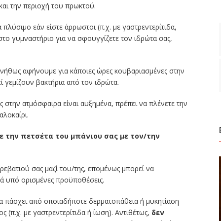
και την περιοχή του πρωκτού.
 πλύσιμο εάν είστε άρρωστοι (π.χ. με γαστρεντερίτιδα,
α στο γυμναστήριο για να σφουγγίζετε τον ιδρώτα σας,
συνήθως αφήνουμε για κάποιες ώρες κουβαριασμένες στην
ί γεμίζουν βακτήρια από τον ιδρώτα.
ς στην ατμόσφαιρα είναι αυξημένα, πρέπει να πλένετε την
αλοκαίρι.
ε την πετσέτα του μπάνιου σας με τον/την
ρεβατιού σας μαζί του/της, επομένως μπορεί να
λά υπό ορισμένες προϋποθέσεις.
 θα πάσχει από οποιαδήποτε δερματοπάθεια ή μυκητίαση
ος (π.χ. με γαστρεντερίτιδα ή ίωση). Αντιθέτως,
δεν