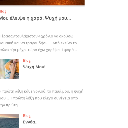
Blog
Μου έλειψε η χαρά, Ψυχή μου…
Πέρασαν τουλάχιστον 4 χρόνια να ακούσω
μουσική και να τραγουδήσω… Από εκείνο το
καλοκαίρι μέχρι τώρα έχω χορέψει 1 φορά…
Blog
Ψυχή Μου!
Η πρώτη λέξη κάθε γονιού: το παιδί μου, η ψυχή
μου… Η πρώτη λέξη που έλεγα συνέχεια από
την πρώτη…
Blog
Εννέα…