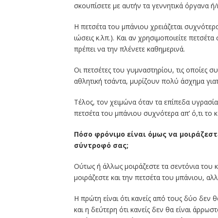
σκουπίσετε με αυτήν τα γεννητικά όργανα ή/
Η πετσέτα του μπάνιου χρειάζεται συχνότερα
ιώσεις κ.λπ.). Και αν χρησιμοποιείτε πετσέτ
πρέπει να την πλένετε καθημερινά.
Οι πετσέτες του γυμναστηρίου, τις οποίες 
αθλητική τσάντα, μυρίζουν πολύ άσχημα γιατ
Τέλος, τον χειμώνα όταν τα επίπεδα υγρασία
πετσέτα του μπάνιου συχνότερα απ’ ό,τι το κ
Πόσο φρόνιμο είναι όμως να μοιράζεστ
σύντροφό σας;
Ούτως ή άλλως μοιράζεστε τα σεντόνια του κ
μοιράζεστε και την πετσέτα του μπάνιου, αλ
Η πρώτη είναι ότι κανείς από τους δύο δεν
και η δεύτερη ότι κανείς δεν θα είναι άρρωστ