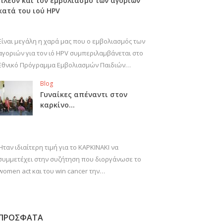
πλέον και τον εμβολιασμό των αγοριών
κατά του ιού HPV
Είναι μεγάλη η χαρά μας που ο εμβολιασμός των
αγοριών για τον ιό HPV συμπεριλαμβάνεται στο
Εθνικό Πρόγραμμα Εμβολιασμών Παιδιών…
Blog
Γυναίκες απέναντι στον
καρκίνο…
Ήταν ιδιαίτερη τιμή για το ΚΑΡΚΙΝΑΚΙ να
συμμετέχει στην συζήτηση που διοργάνωσε το
women act και του win cancer την…
ΠΡΟΣΦΑΤΑ