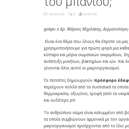
του μπάνιου;
Χρηστικά
0
karkinaki
γράφει ο Δρ. Μάρκος Μιχελάκης, Δερματολόγος
Είναι ένα θέμα που όλους θα έπρεπε να μας
χρησιμοποιήσουμε για πρώτη φορά μια καθαρ
κύτταρα και μόρια σωματικών εκκριμάτων, δη
ανάπτυξη μυκήτων, βακτηρίων και ιών. Και ό
γίνονται όλοι αυτοί οι μικροοργανισμοί.
Όι πετσέτες δημιουργούν
πρόσφορο έδαφ
περιέχουν πολλά από τα συστατικά τα οποία 
θερμοκρασία, οξυγόνο, τροφή (από τα νεκρά 
και ουδέτερο pH.
Το ανθρώπινο σώμα είναι καλυμμένο από βακ
τα οποία συμβιώνουν αρμονικά με τον οργαν
μικροοργανισμοί προέρχονται από το ίδιο μ