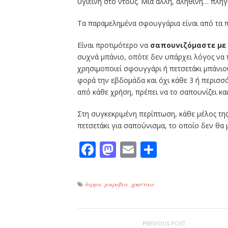
υγιεινή στο ντους. Μια άλλη, αληθινή… πληγ
Τα παραμελημένα σφουγγάρια είναι από τα πι
Είναι προτιμότερο να
σαπουνιζόμαστε με 
συχνά μπάνιο, οπότε δεν υπάρχει λόγος να τ
χρησιμοποιεί σφουγγάρι ή πετσετάκι μπάνιου
φορά την εβδομάδα και όχι κάθε 3 ή περισσό
από κάθε χρήση, πρέπει να το σαπουνίζει και
Στη συγκεκριμένη περίπτωση, κάθε μέλος της
πετσετάκι για σαπούνισμα, το οποίο δεν θα μ
Facebook
Mastodon
Email
Μοιραστε
δερμα
,
μικροβια
,
χρηστικα
PREVIOUS POST