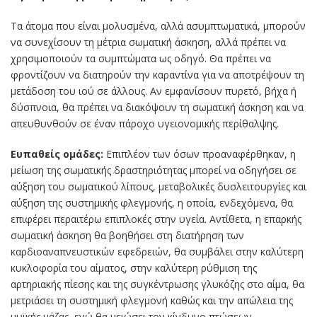
Τα άτομα που είναι μολυσμένα, αλλά ασυμπτωματικά, μπορούν
να συνεχίσουν τη μέτρια σωματική άσκηση, αλλά πρέπει να
χρησιμοποιούν τα συμπτώματα ως οδηγό. Θα πρέπει να
φροντίζουν να διατηρούν την καραντίνα για να αποτρέψουν τη
μετάδοση του ιού σε άλλους. Αν εμφανίσουν πυρετό, βήχα ή
δύσπνοια, θα πρέπει να διακόψουν τη σωματική άσκηση και να
απευθυνθούν σε έναν πάροχο υγειονομικής περίθαλψης.
Ευπαθείς ομάδες:
Επιπλέον των όσων προαναφέρθηκαν, η
μείωση της σωματικής δραστηριότητας μπορεί να οδηγήσει σε
αύξηση του σωματικού λίπους, μεταβολικές δυσλειτουργίες και
αύξηση της συστημικής φλεγμονής, η οποία, ενδεχόμενα, θα
επιφέρει περαιτέρω επιπλοκές στην υγεία. Αντίθετα, η επαρκής
σωματική άσκηση θα βοηθήσει στη διατήρηση των
καρδιοαναπνευστικών εφεδρειών, θα συμβάλει στην καλύτερη
κυκλοφορία του αίματος, στην καλύτερη ρύθμιση της
αρτηριακής πίεσης και της συγκέντρωσης γλυκόζης στο αίμα, θα
μετριάσει τη συστημική φλεγμονή καθώς και την απώλεια της
μυϊκής μάζας, ενώ θα μειώσει τον κίνδυνο πτώσεων.