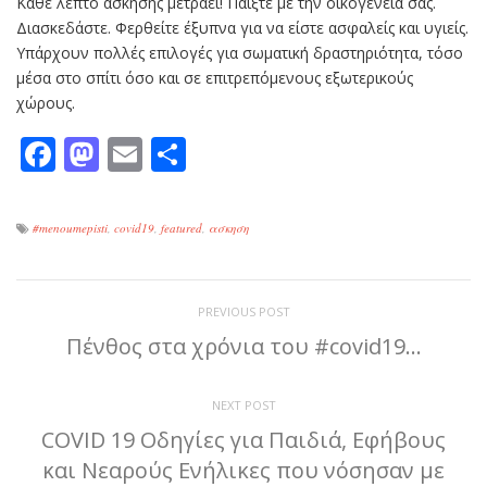
Κάθε λεπτό άσκησης μετράει! Παίξτε με την οικογένειά σας.
Διασκεδάστε. Φερθείτε έξυπνα για να είστε ασφαλείς και υγιείς.
Υπάρχουν πολλές επιλογές για σωματική δραστηριότητα, τόσο
μέσα στο σπίτι όσο και σε επιτρεπόμενους εξωτερικούς
χώρους.
Facebook
Mastodon
Email
Μοιραστείτε
#menoumepisti
,
covid19
,
featured
,
ασκηση
PREVIOUS POST
Πένθος στα χρόνια του #covid19…
NEXT POST
COVID 19 Οδηγίες για Παιδιά, Εφήβους
και Νεαρούς Ενήλικες που νόσησαν με