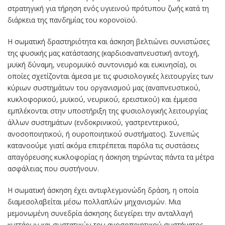
στρατηγική για τήρηση ενός υγιεινού πρότυπου ζωής κατά τη
διάρκεια της πανδημίας του κορονοϊού.
Η σωματική δραστηριότητα και άσκηση βελτιώνει συνιστώσες
της φυσικής μας κατάστασης (καρδιοαναπνευστική αντοχή,
μυϊκή δύναμη, νευρομυϊκό συντονισμό και ευκινησία), οι
οποίες σχετίζονται άμεσα με τις φυσιολογικές λειτουργίες των
κύριων συστημάτων του οργανισμού μας (αναπνευστικού,
κυκλοφορικού, μυϊκού, νευρικού, ερειστικού) και έμμεσα
εμπλέκονται στην υποστήριξη της φυσιολογικής λειτουργίας
άλλων συστημάτων (ενδοκρινικού, γαστρεντερικού,
ανοσοποιητικού, ή ουροποιητικού συστήματος). Συνεπώς
κατανοούμε γιατί ακόμα επιτρέπεται παρόλα τις συστάσεις
απαγόρευσης κυκλοφορίας η άσκηση τηρώντας πάντα τα μέτρα
ασφάλειας που συστήνουν.
Η σωματική άσκηση έχει αντιφλεγμονώδη δράση, η οποία
διαμεσολαβείται μέσω πολλαπλών μηχανισμών. Μια
μεμονωμένη συνεδρία άσκησης διεγείρει την ανταλλαγή
κυττάρων και συστατικών του ανοσοποιητικού συστήματος