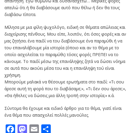
απάντηση. Εγώ θυμώνω και δυσανασχετώ… Μερικές φορές
απειλώ ότι ή θα διαβάσουμε αυτό που θέλω ή δεν θα τους
διαβάσω τίποτα.
Μίλησα με μια φίλη ψυχολόγο, ειδική σε θέματα απώλειας και
διαχείρισης πένθους. Μου είπε, λοιπόν, ότι όσες φορές και αν
μας ζητήσει ένα παιδί να του διαβάσουμε ένα παραμύθι ή να
του επαναλάβουμε μία ιστορία (όποιο και αν το θέμα με το
οποίο ασχολείται το παραμύθι) τόσες φορές ΠΡΕΠΕΙ να το
κάνουμε. Το παιδί μέσω της επανάληψης ζητά να δώσει νόημα
σε αυτά που ακούει μέσα του και η επανάληψη τού είναι
χρήσιμη.
Μπορούμε μαλακά να θέσουμε ερωτήματα στο παιδί: «Τι σου
άρεσε αυτή τη φορά που το διαβάσαμε;», «Τι δεν σου άρεσε;»,
«Θα ήθελες να δώσεις μια άλλη τροπή στην ιστορία;» κ.ά.
Σύντομα θα έχουμε και ειδικό άρθρο για το θέμα, γιατί είναι
ένα θέμα που απασχολεί πολλές μανούλες.
Facebook
Mastodon
Email
Μοιραστείτε