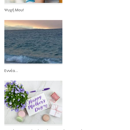
Ψυχή Μου!
Εννέα…