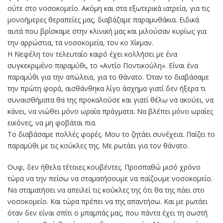
ούτε στο νοσοκομείο. Ακόμη και στα εξωτερικά ιατρεία, για τις
μονοήμερες θεραπείες μας, διαβάζαμε παραμυθάκια. Ειδικά
αυτά που βρίσκαμε στην κλινική μας και μιλούσαν κυρίως για
την αρρώστια, τα νοσοκομεία, τον κο Χίκμαν.
Η Νεφέλη τον τελευταίο καιρό έχει κολλήσει με ένα
συγκεκριμένο παραμύθι, το «Αντίο Ποντικούλη». Είναι ένα
παραμύθι για την απώλεια, για το θάνατο. Όταν το διαβάσαμε
την πρώτη φορά, αισθάνθηκα λίγο άσχημα γιατί δεν ήξερα τι
συναισθήματα θα της προκαλούσε και γιατί θέλω να ακούει, να
κάνει, να νιώθει μόνο ωραία πράγματα. Να βλέπει μόνο ωραίες
εικόνες, να μη φοβάται πια.
Το διαβάσαμε πολλές φορές. Μου το ζητάει συνέχεια. Παίζει το
παραμύθι με τις κούκλες της. Με ρωτάει για τον θάνατο.
Ουφ, δεν ήθελα τέτοιες κουβέντες. Προσπαθώ μισό χρόνο
τώρα να την πείσω να σταματήσουμε να παίζουμε νοσοκομείο.
Να σταματήσει να απειλεί τις κούκλες της ότι θα της πάει στο
νοσοκομείο. Και τώρα πρέπει να της απαντήσω. Και με ρωτάει
όταν δεν είναι σπίτι ο μπαμπάς μας, που πάντα έχει τη σωστή