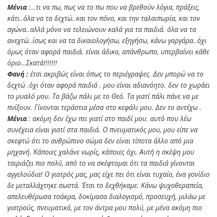
Μένια
:…τι να πω, πως να το πω που να βρεθούν λόγια, πράξεις,
κάτι..όλα να τα δεχτώ..και τον πόνο, και την ταλαιπωρία, και τον
αγώνα..αλλά μόνο να τελειώνουν καλά για τα παιδιά. όλα να τα
ανεχτώ..ίσως και να τα δικαιολογήσω, εξηγήσω, κάνω γαργάρα..όχι
όμως όταν αφορά παιδιά. είναι άδικο, απάνθρωπο, υπερβαίνει κάθε
όριο…Σκατά!!!!!!!
Φανή :
έτσι ακριβώς είναι όπως το περιέγραψες. Δεν μπορώ να το
δεχτώ .όχι όταν αφορά παιδιά . μου είναι αδιανόητο. δεν το χωράει
το μυαλό μου. Τα βάζω πάλι με το Θεό. Τα γιατί πάλι πάνε να με
πνίξουν. Γίνονται τεράστια μέσα στο κεφάλι μου. Δεν το αντέχω .
Μένια
: ακόμη δεν έχω πει γιατί στο παιδί μου. αυτό που λέω
συνέχεια είναι γιατί στα παιδιά. Ο πνευματικός μου, μου είπε να
σκεφτώ ότι το ανθρώπινο σώμα δεν είναι τίποτα άλλο από μια
μηχανή. Κάποιες χαλάνε νωρίς, κάποιες όχι. Αυτή η σκέψη μου
ταιριάζει πιο πολύ, από το να σκέφτομαι ότι τα παιδιά γίνονται
αγγελούδια! Ο γιατρός μας, μας είχε πει ότι είναι τυχαίο, ένα γονίδιο
δε μεταλλάχτηκε σωστά. Έτσι το δεχθήκαμε. Κάνω ψυχοθεραπεία,
απελευθέρωσα τσάκρα, δοκίμασα διαλογισμό, προσευχή, μιλάω με
γιατρούς, πνευματικό, με τον άντρα μου πολύ, με μένα ακόμη πιο