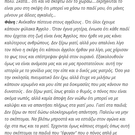
πολύ. Σκατά… ότι και να σκεφτώ δεν το χωράω….εκρήγνυται το
είναι μου στη σκέψη ότι μπορεί να χάσω το παιδί μου, ότι μάνες
μένουν με άδειες αγκαλιές…
Φάνη :
Ανέκαθεν πίστευα στους αγγέλους . Ότι όλοι έχουμε
κάποιον φύλακα Άγγελο . Όταν έγινα μητέρα, ένιωσα ότι κάθε παιδί
που έρχεται στη ζωή είναι ένας Άγγελος, που ήρθε να μας κάνει
καλύτερους ανθρώπους. Δεν ξέρω γιατί, αλλά μου απαλύνει λίγο
τον πόνο η σκέψη ότι κάποιοι άγγελοι ήρθαν για λίγο, μας χάρισαν
το φως τους και επέστρεψαν ψηλά στον ουρανό. Εξακολουθούν
όμως να είναι ανάμεσα μας και να μας προστατεύουν. αυτή την
ιστορία με το γονίδιο μας την είπε και ο δικός μας γιατρός. Όσο για
την εκκλησία, πνευματικό δεν έχω, αλλά έτυχε να μιλήσω με
κάποιον ιερωμένο και μου είπε για δοκιμασίες που μας κάνουν πιο
δυνατούς . δεν ξέρω γιατί, ίσως φταίει ο θυμός, ο πόνος που είναι
ακόμα νωπός, αλλά καμία άποψη δεν νιώθω ότι μπορεί να με
καλύψει και να απαντήσει πλήρως στα γιατί μου. Γιατί στα παιδιά;
Δεν ξέρω αν ποτέ δώσω ολοκληρωμένη απάντηση. Παλεύω να μην
το σκέπτομαι. Να βλέπω μπροστά και να εστιάζω στον αγώνα και
όχι στα πως και τα γιατί. Έρχονται όμως κάποιες στιγμές όπως αυτή
που σκέπτομαι τα παιδιά που “έφυγαν” που ο πόνος απλά με