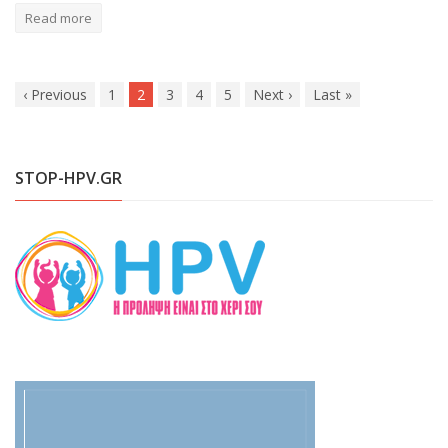
Read more
‹
Previous
1
2
3
4
5
Next
›
Last
»
STOP-HPV.GR