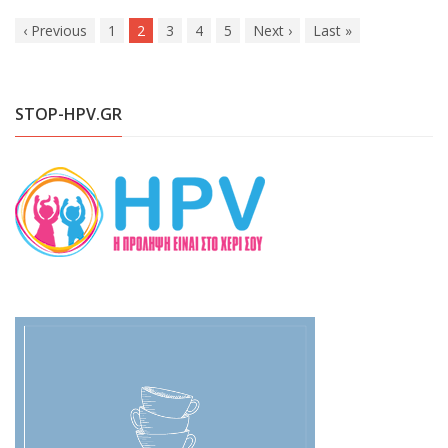
‹
Previous
1
2
3
4
5
Next
›
Last
»
STOP-HPV.GR