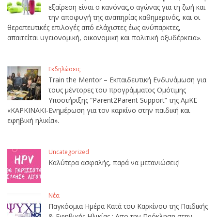
εξαίρεση είναι ο κανόνας,ο αγώνας για τη ζωή και
την αποφυγή της αναπηρίας καθημερινός, και οι
θεραπευτικές επιλογές από ελάχιστες έως ανύπαρκτες,
απαιτείται υγειονομική, οικονομική και πολιτική οξυδέρκεια».
Εκδηλώσεις
Train the Mentor – Εκπαιδευτική Ενδυνάμωση για
τους μέντορες του προγράμματος Ομότιμης
Υποστήριξης “Parent2Parent Support” της ΑμΚΕ
«ΚΑΡΚΙΝΑΚΙ-Ενημέρωση για τον καρκίνο στην παιδική και
εφηβική ηλικία».
Uncategorized
Καλύτερα ασφαλής, παρά να μετανιώσεις!
Νέα
Παγκόσμια Ημέρα Κατά του Καρκίνου της Παιδικής
& Εφηβικής Ηλικίας : Απο την Πρόκληση στην