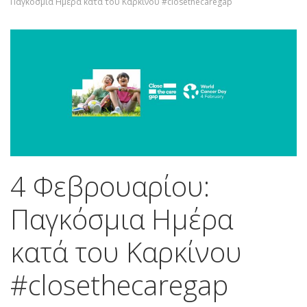
Παγκόσμια Ημέρα κατά του Καρκίνου #closethecaregap
4 Φεβρουαρίου:
Παγκόσμια Ημέρα
κατά του Καρκίνου
#closethecaregap