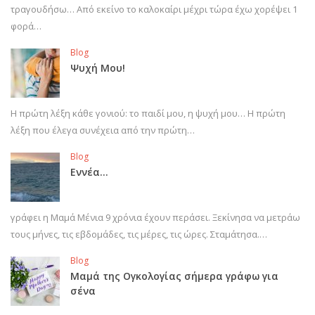
τραγουδήσω… Από εκείνο το καλοκαίρι μέχρι τώρα έχω χορέψει 1
φορά…
Blog
Ψυχή Μου!
Η πρώτη λέξη κάθε γονιού: το παιδί μου, η ψυχή μου… Η πρώτη
λέξη που έλεγα συνέχεια από την πρώτη…
Blog
Εννέα…
γράφει η Μαμά Μένια 9 χρόνια έχουν περάσει. Ξεκίνησα να μετράω
τους μήνες, τις εβδομάδες, τις μέρες, τις ώρες. Σταμάτησα.…
Blog
Μαμά της Ογκολογίας σήμερα γράφω για
σένα