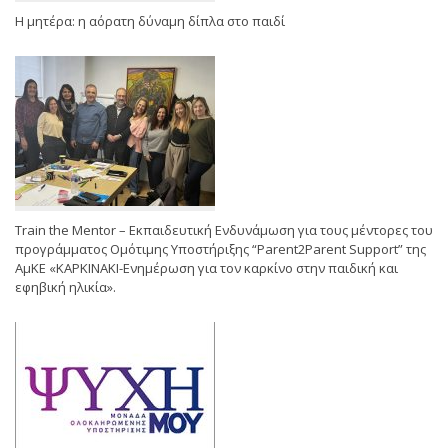
Η μητέρα: η αόρατη δύναμη δίπλα στο παιδί
Train the Mentor – Εκπαιδευτική Ενδυνάμωση για τους μέντορες του
προγράμματος Ομότιμης Υποστήριξης “Parent2Parent Support” της
ΑμΚΕ «ΚΑΡΚΙΝΑΚΙ-Ενημέρωση για τον καρκίνο στην παιδική και
εφηβική ηλικία».