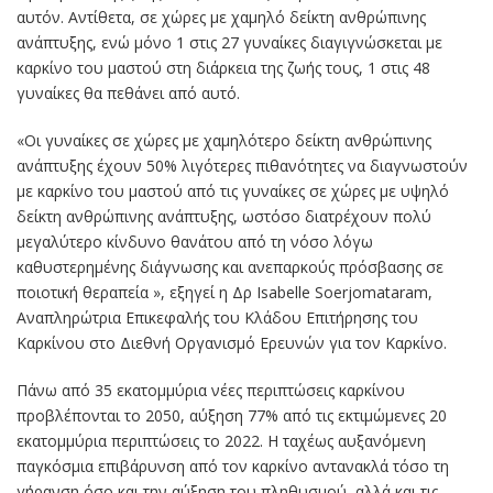
αυτόν. Αντίθετα, σε χώρες με χαμηλό δείκτη ανθρώπινης
ανάπτυξης, ενώ μόνο 1 στις 27 γυναίκες διαγιγνώσκεται με
καρκίνο του μαστού στη διάρκεια της ζωής τους, 1 στις 48
γυναίκες θα πεθάνει από αυτό.
«Οι γυναίκες σε χώρες με χαμηλότερο δείκτη ανθρώπινης
ανάπτυξης έχουν 50% λιγότερες πιθανότητες να διαγνωστούν
με καρκίνο του μαστού από τις γυναίκες σε χώρες με υψηλό
δείκτη ανθρώπινης ανάπτυξης, ωστόσο διατρέχουν πολύ
μεγαλύτερο κίνδυνο θανάτου από τη νόσο λόγω
καθυστερημένης διάγνωσης και ανεπαρκούς πρόσβασης σε
ποιοτική θεραπεία », εξηγεί η Δρ Isabelle Soerjomataram,
Αναπληρώτρια Επικεφαλής του Κλάδου Επιτήρησης του
Καρκίνου στο Διεθνή Οργανισμό Ερευνών για τον Καρκίνο.
Πάνω από 35 εκατομμύρια νέες περιπτώσεις καρκίνου
προβλέπονται το 2050, αύξηση 77% από τις εκτιμώμενες 20
εκατομμύρια περιπτώσεις το 2022. Η ταχέως αυξανόμενη
παγκόσμια επιβάρυνση από τον καρκίνο αντανακλά τόσο τη
γήρανση όσο και την αύξηση του πληθυσμού, αλλά και τις