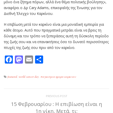
μόνο ένα ζήτημα πόρων, αλλά ένα θέμα πολιτικής βούλησης»,
αναφέρει ο Δρ Cary Adams, επικεφαλής της Ένωσης για τον
Διεθνή Έλεγχο του Καρκίνου.
Η επιβίωση μετά τον καρκίνο είναι μια μοναδική εμπειρία για
κάθε άτομο. Αυτό που πραγματικά μετράει είναι να βρεις τη
δύναμη και τον τρόπο να ξεπεράσεις αυτή τη δύσκολη περίοδο
της ζωής σου και να επανακτήσεις όσο το δυνατό περισσότερες
πτυχές της ζωής σου πριν από τον καρκίνο.
Facebook
Mastodon
Email
Μοιραστείτε
featured
,
world cancer day
,
παγκοσμια ημερα καρκινου
PREVIOUS POST
15 Φεβρουαρίου : Η επιβίωση είναι η
1η νίκη. Μετά, τι;