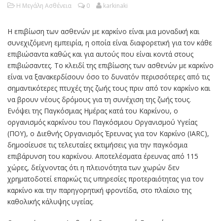
Η Μεγάλη Ασθένεια
0
karkinaki
Η επιβίωση των ασθενών με καρκίνο είναι μια μοναδική και
συνεχιζόμενη εμπειρία, η οποία είναι διαφορετική για τον κάθε
επιβιώσαντα καθώς και για αυτούς που είναι κοντά στους
επιβιώσαντες. Το κλειδί της επιβίωσης των ασθενών με καρκίνο
είναι να ξανακερδίσουν όσο το δυνατόν περισσότερες από τις
σημαντικότερες πτυχές της ζωής τους πριν από τον καρκίνο και
να βρουν νέους δρόμους για τη συνέχιση της ζωής τους.
Ενόψει της Παγκόσμιας Ημέρας κατά του Καρκίνου, ο
οργανισμός καρκίνου του Παγκόσμιου Οργανισμού Υγείας
(ΠΟΥ), ο Διεθνής Οργανισμός Έρευνας για τον Καρκίνο (IARC),
δημοσίευσε τις τελευταίες εκτιμήσεις για την παγκόσμια
επιβάρυνση του καρκίνου. Αποτελέσματα έρευνας από 115
χώρες, δείχνοντας ότι η πλειονότητα των χωρών δεν
χρηματοδοτεί επαρκώς τις υπηρεσίες προτεραιότητας για τον
καρκίνο και την παρηγορητική φροντίδα, στο πλαίσιο της
καθολικής κάλυψης υγείας.