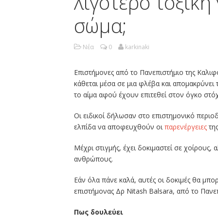
λιγότερο τοξική
σώμα;
Νέα
0
karkinaki
Επιστήμονες από το Πανεπιστήμιο της Καλι
κάθεται μέσα σε μια φλέβα και απομακρύνε
το αίμα αφού έχουν επιτεθεί στον όγκο στό
Οι ειδικοί δήλωσαν στο επιστημονικό περιοδ
ελπίδα να αποφευχθούν οι
παρενέργειες
της
Μέχρι στιγμής, έχει δοκιμαστεί σε χοίρους,
ανθρώπους.
Εάν όλα πάνε καλά, αυτές οι δοκιμές θα μπο
επιστήμονας Δρ Nitash Balsara, από το Πανε
Πως δουλεύει