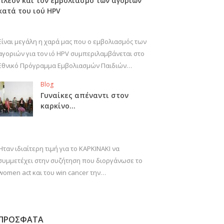
πλέον και τον εμβολιασμό των αγοριών
κατά του ιού HPV
Είναι μεγάλη η χαρά μας που ο εμβολιασμός των
αγοριών για τον ιό HPV συμπεριλαμβάνεται στο
Εθνικό Πρόγραμμα Εμβολιασμών Παιδιών…
Blog
Γυναίκες απέναντι στον
καρκίνο…
Ήταν ιδιαίτερη τιμή για το ΚΑΡΚΙΝΑΚΙ να
συμμετέχει στην συζήτηση που διοργάνωσε το
women act και του win cancer την…
ΠΡΟΣΦΑΤΑ