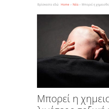
Βρίσκεστε εδώ:
Home
›
Νέα
›
Μπορεί η χημειοθερ
Μπορεί η χημειο