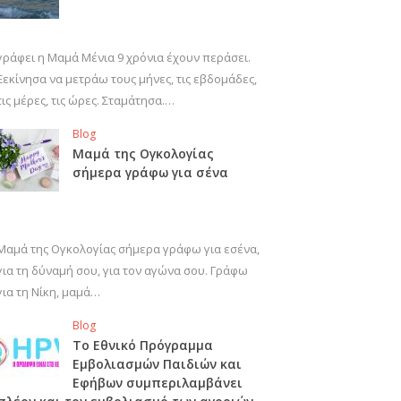
γράφει η Μαμά Μένια 9 χρόνια έχουν περάσει.
Ξεκίνησα να μετράω τους μήνες, τις εβδομάδες,
τις μέρες, τις ώρες. Σταμάτησα.…
Blog
Μαμά της Ογκολογίας
σήμερα γράφω για σένα
Μαμά της Ογκολογίας σήμερα γράφω για εσένα,
για τη δύναμή σου, για τον αγώνα σου. Γράφω
για τη Νίκη, μαμά…
Blog
Το Εθνικό Πρόγραμμα
Εμβολιασμών Παιδιών και
Εφήβων συμπεριλαμβάνει