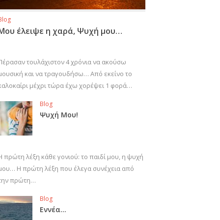
Blog
Μου έλειψε η χαρά, Ψυχή μου…
Πέρασαν τουλάχιστον 4 χρόνια να ακούσω
μουσική και να τραγουδήσω… Από εκείνο το
καλοκαίρι μέχρι τώρα έχω χορέψει 1 φορά…
Blog
Ψυχή Μου!
Η πρώτη λέξη κάθε γονιού: το παιδί μου, η ψυχή
μου… Η πρώτη λέξη που έλεγα συνέχεια από
την πρώτη…
Blog
Εννέα…