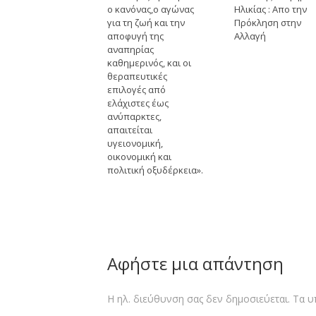
ο κανόνας,ο αγώνας
Ηλικίας : Απο την
για τη ζωή και την
Πρόκληση στην
αποφυγή της
Αλλαγή
αναπηρίας
καθημερινός, και οι
θεραπευτικές
επιλογές από
ελάχιστες έως
ανύπαρκτες,
απαιτείται
υγειονομική,
οικονομική και
πολιτική οξυδέρκεια».
Αφήστε μια απάντηση
Η ηλ. διεύθυνση σας δεν δημοσιεύεται.
Τα υ