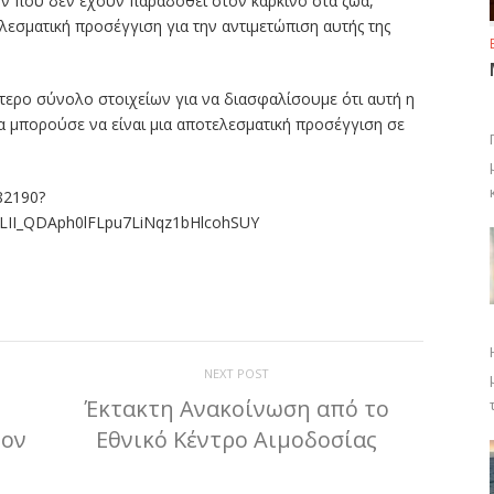
ν που δεν έχουν παραδοθεί στον καρκίνο στα ζώα,
λεσματική προσέγγιση για την αντιμετώπιση αυτής της
τερο σύνολο στοιχείων για να διασφαλίσουμε ότι αυτή η
θα μπορούσε να είναι μια αποτελεσματική προσέγγιση σε
82190?
LII_QDAph0lFLpu7LiNqz1bHlcohSUY
ίτε
NEXT POST
ν
Έκτακτη Ανακοίνωση από το
τον
Εθνικό Κέντρο Αιμοδοσίας