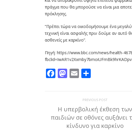
και να απομακρύνει υψηλά επίπεδα φαρμάκω
πράγμα που θα μπορούσε να είναι μια αποτε
πρόκλησης.
“Πρέπει τώρα να οικοδομήσουμε ένα μεγαλύ
τεχνική είναι ασφαλής πριν δούμε αν αυτό 
ασθενείς με καρκίνο”.
Πηγή: https://www.bbc.com/news/health-467
fbclid=IwAR1v2Xxmby7bmoiUFmBk9hrKADpv
Facebook
Mastodon
Email
Μοιραστε
PREVIOUS POST
Η υπερβολική έκθεση τω
παιδιών σε οθόνες αυξάνει 
κίνδυνο για καρκίνο