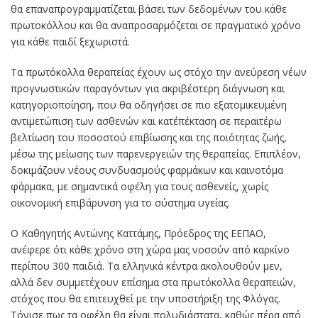
θα επαναπρογραμματίζεται βάσει των δεδομένων του κάθε
πρωτοκόλλου και θα αναπροσαρμόζεται σε πραγματικό χρόνο
για κάθε παιδί ξεχωριστά.
Τα πρωτόκολλα θεραπείας έχουν ως στόχο την ανεύρεση νέων
προγνωστικών παραγόντων για ακριβέστερη διάγνωση και
κατηγοριοποίηση, που θα οδηγήσει σε πιο εξατομικευμένη
αντιμετώπιση των ασθενών και κατ΄επέκταση σε περαιτέρω
βελτίωση του ποσοστού επιβίωσης και της ποιότητας ζωής,
μέσω της μείωσης των παρενεργειών της θεραπείας. Επιπλέον,
δοκιμάζουν νέους συνδυασμούς φαρμάκων και καινοτόμα
φάρμακα, με σημαντικά οφέλη για τους ασθενείς, χωρίς
οικονομική επιβάρυνση για το σύστημα υγείας.
Ο Καθηγητής Αντώνης Καττάμης, Πρόεδρος της ΕΕΠΑΟ,
ανέφερε ότι κάθε χρόνο στη χώρα μας νοσούν από καρκίνο
περίπου 300 παιδιά. Τα ελληνικά κέντρα ακολουθούν μεν,
αλλά δεν συμμετέχουν επίσημα στα πρωτόκολλα θεραπειών,
στόχος που θα επιτευχθεί με την υποστήριξη της Φλόγας.
Τόνισε πως τα οφέλη θα είναι πολυδιάστατα, καθώς πέρα από