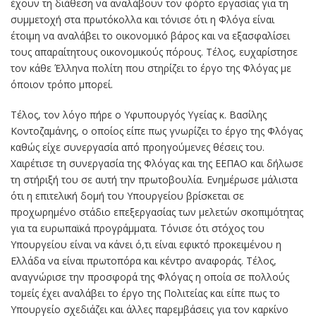
έχουν τη διάθεση να αναλάβουν τον φόρτο εργασίας για τη
συμμετοχή στα πρωτόκολλα και τόνισε ότι η Φλόγα είναι
έτοιμη να αναλάβει το οικονομικό βάρος και να εξασφαλίσει
τους απαραίτητους οικονομικούς πόρους. Τέλος, ευχαρίστησε
τον κάθε Έλληνα πολίτη που στηρίζει το έργο της Φλόγας με
όποιον τρόπο μπορεί.
Τέλος, τον λόγο πήρε ο Υφυπουργός Υγείας κ. Βασίλης
Κοντοζαμάνης, ο οποίος είπε πως γνωρίζει το έργο της Φλόγας
καθώς είχε συνεργασία από προηγούμενες θέσεις του.
Χαιρέτισε τη συνεργασία της Φλόγας και της ΕΕΠΑΟ και δήλωσε
τη στήριξή του σε αυτή την πρωτοβουλία. Ενημέρωσε μάλιστα
ότι η επιτελική δομή του Υπουργείου βρίσκεται σε
προχωρημένο στάδιο επεξεργασίας των μελετών σκοπιμότητας
για τα ευρωπαϊκά προγράμματα. Τόνισε ότι στόχος του
Υπουργείου είναι να κάνει ό,τι είναι εφικτό προκειμένου η
Ελλάδα να είναι πρωτοπόρα και κέντρο αναφοράς. Τέλος,
αναγνώρισε την προσφορά της Φλόγας η οποία σε πολλούς
τομείς έχει αναλάβει το έργο της Πολιτείας και είπε πως το
Υπουργείο σχεδιάζει και άλλες παρεμβάσεις για τον καρκίνο