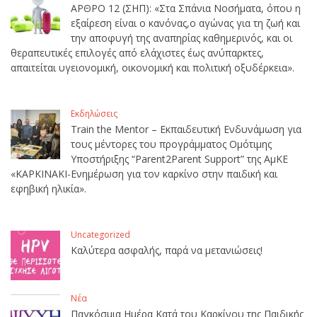
ΑΡΘΡΟ 12 (ΣΗΠ): «Στα Σπάνια Νοσήματα, όπου η
εξαίρεση είναι ο κανόνας,ο αγώνας για τη ζωή και
την αποφυγή της αναπηρίας καθημερινός, και οι
θεραπευτικές επιλογές από ελάχιστες έως ανύπαρκτες,
απαιτείται υγειονομική, οικονομική και πολιτική οξυδέρκεια».
Εκδηλώσεις
Train the Mentor – Εκπαιδευτική Ενδυνάμωση για
τους μέντορες του προγράμματος Ομότιμης
Υποστήριξης “Parent2Parent Support” της ΑμΚΕ
«ΚΑΡΚΙΝΑΚΙ-Ενημέρωση για τον καρκίνο στην παιδική και
εφηβική ηλικία».
Uncategorized
Καλύτερα ασφαλής, παρά να μετανιώσεις!
Νέα
Παγκόσμια Ημέρα Κατά του Καρκίνου της Παιδικής