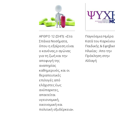
ΑΡΘΡΟ 12 (ΣΗΠ): «Στα
Παγκόσμια Ημέρα
Σπάνια Νοσήματα,
Κατά του Καρκίνου
όπου η εξαίρεση είναι
Παιδικής & Εφηβικ
ο κανόνας,ο αγώνας
Ηλικίας : Απο την
για τη ζωή και την
Πρόκληση στην
αποφυγή της
Αλλαγή
αναπηρίας
καθημερινός, και οι
θεραπευτικές
επιλογές από
ελάχιστες έως
ανύπαρκτες,
απαιτείται
υγειονομική,
οικονομική και
πολιτική οξυδέρκεια».