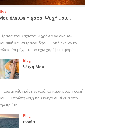
Blog
Μου έλειψε η χαρά, Ψυχή μου…
Πέρασαν τουλάχιστον 4 χρόνια να ακούσω
μουσική και να τραγουδήσω… Από εκείνο το
καλοκαίρι μέχρι τώρα έχω χορέψει 1 φορά…
Blog
Ψυχή Μου!
Η πρώτη λέξη κάθε γονιού: το παιδί μου, η ψυχή
μου… Η πρώτη λέξη που έλεγα συνέχεια από
την πρώτη…
Blog
Εννέα…