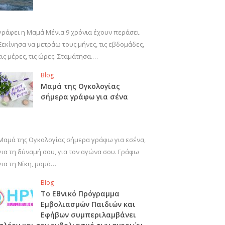
γράφει η Μαμά Μένια 9 χρόνια έχουν περάσει.
Ξεκίνησα να μετράω τους μήνες, τις εβδομάδες,
τις μέρες, τις ώρες. Σταμάτησα.…
Blog
Μαμά της Ογκολογίας
σήμερα γράφω για σένα
Μαμά της Ογκολογίας σήμερα γράφω για εσένα,
για τη δύναμή σου, για τον αγώνα σου. Γράφω
για τη Νίκη, μαμά…
Blog
Το Εθνικό Πρόγραμμα
Εμβολιασμών Παιδιών και
Εφήβων συμπεριλαμβάνει