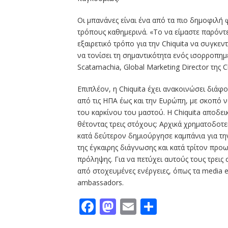
Οι μπανάνες είναι ένα από τα πιο δημοφιλή
τρόπους καθημερινά. «Το να είμαστε παρόντε
εξαιρετικό τρόπο για την Chiquita να συγκε
να τονίσει τη σημαντικότητα ενός ισορροπημ
Scatamachia, Global Marketing Director της Ch
Επιπλέον, η Chiquita έχει ανακοινώσει διάφ
από τις ΗΠΑ έως και την Ευρώπη, με σκοπό
του καρκίνου του μαστού. Η Chiquita αποδε
θέτοντας τρεις στόχους: Αρχικά χρηματοδοτε
κατά δεύτερον δημιούργησε καμπάνια για τη
της έγκαιρης διάγνωσης και κατά τρίτον προ
πρόληψης. Για να πετύχει αυτούς τους τρεις 
από στοχευμένες ενέργειες, όπως τα media e
ambassadors.
Facebook
Mastodon
Email
Μοιραστε