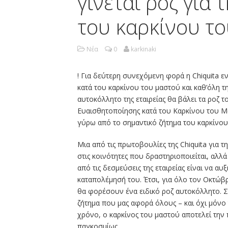
γίνεται ροζ για
του καρκίνου τ
Νέα
0
karkinaki
! Για δεύτερη συνεχόμενη φορά η Chiquita εν
κατά του καρκίνου του μαστού και καθ’όλη τ
αυτοκόλλητο της εταιρείας θα βάλει τα ροζ 
Ευαισθητοποίησης κατά του Καρκίνου του Μ
γύρω από το σημαντικό ζήτημα του καρκίνου
Μια από τις πρωτοβουλίες της Chiquita για τ
στις κοινότητες που δραστηριοποιείται, αλλά 
από τις δεσμεύσεις της εταιρείας είναι να αυ
καταπολέμησή του. Έτσι, για όλο τον Οκτώβρ
θα φορέσουν ένα ειδικό ροζ αυτοκόλλητο. Σ
ζήτημα που μας αφορά όλους – και όχι μόνο
χρόνο, ο καρκίνος του μαστού αποτελεί την
παγκοσμίως.