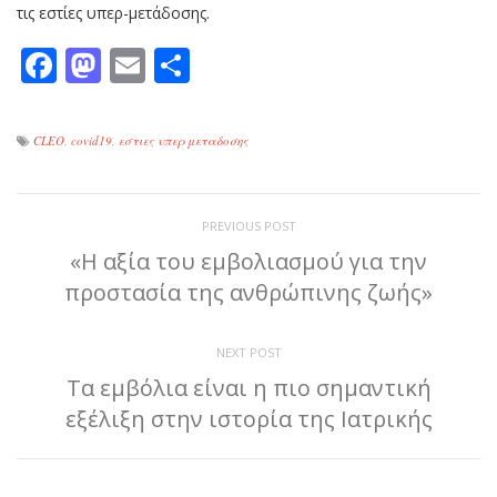
τις εστίες υπερ-μετάδοσης.
Facebook
Mastodon
Email
Μοιραστείτε
CLEO
,
covid19
,
εστιες υπερ μεταδοσης
PREVIOUS POST
«Η αξία του εμβολιασμού για την
προστασία της ανθρώπινης ζωής»
NEXT POST
Τα εμβόλια είναι η πιο σημαντική
εξέλιξη στην ιστορία της Ιατρικής