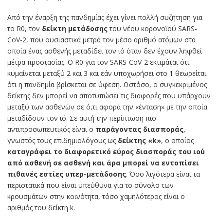
Από την έναρξη της πανδημίας έχει γίνει πολλή συζήτηση για
το R0, τον
δείκτη μετάδοσης
του νέου κορονοϊού SARS-
CoV-2, που ουσιαστικά μετρά τον μέσο αριθμό ατόμων στα
οποία ένας ασθενής μεταδίδει τον ιό όταν δεν έχουν ληφθεί
μέτρα προστασίας. Ο R0 για τον SARS-CoV-2 εκτιμάται ότι
κυμαίνεται μεταξύ 2 και 3 και εάν υποχωρήσει στο 1 θεωρείται
ότι η πανδημία βρίσκεται σε ύφεση. Ωστόσο, ο συγκεκριμένος
δείκτης δεν μπορεί να αποτυπώσει τις διαφορές που υπάρχουν
μεταξύ των ασθενών σε ό,τι αφορά την «ένταση» με την οποία
μεταδίδουν τον ιό. Σε αυτή την περίπτωση πιο
αντιπροσωπευτικός είναι ο
παράγοντας διασποράς
,
γνωστός τους επιδημιολόγους ως
δείκτης «k»
, ο οποίος
καταγράφει το διαφορετικό εύρος διασποράς του ιού
από ασθενή σε ασθενή και άρα μπορεί να εντοπίσει
πιθανές εστίες υπερ-μετάδοσης
. Όσο λιγότερα είναι τα
περιστατικά που είναι υπεύθυνα για το σύνολο των
κρουσμάτων στην κοινότητα, τόσο χαμηλότερος είναι ο
αριθμός του δείκτη k.