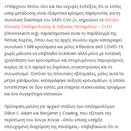
«Υπάρχουν πλέον όλο και πιο ισχυρές ενδείξεις ότι οι εστίες
υπερ-μετάδοσης είναι εξαιρετικά κρίσιμος παράγοντας για τη
συνολική διασπορά του SARS-CoV-2», σημειώνει το
Κέντρο
Κλινικής Επιδημιολογίας & Έκβασης Νοσημάτων – CLEO
(cleoresearch.org). Χαρακτηριστικό είναι το παράδειγμα της
Νότιας Κορέας, όπου έως τις αρχές Ιουνίου είχαν καταγραφεί
συνολικά 1.088 κρούσματα και μόλις 4 θάνατοι από COVID-19,
χωρίς μάλιστα να επιβληθεί lockdown αλλά μόνο με εντατική
ιχνηλάτηση των κρουσμάτων και στοχευμένους περιορισμούς
κυρίως σε ό,τι αφορά τις δημόσιες συγκεντρώσεις και το
συνωστισμό. Ωστόσο τις τελευταίες εβδομάδες, μόλις αυτά τα
μέτρα χαλάρωσαν, καταγράφηκε αύξηση κρουσμάτων, η οποία
εντοπίστηκε σε δύο εστίες: μία εταιρεία συσκευασίας τροφίμων
και ένα συγκρότημα κατοικιών.
Πρόσφατη μελέτη (σε αρχικό στάδιο) των επιδημιολόγων
Dillon C. Adam και Benjamin J. Cowling, που εξέτασε την
περίπτωση του Χονγκ Κονγκ –όπου επίσης υπήρξε
επιτυχημένη διαχείριση της πανδημίας– επιβεβαιώνει ότι οι