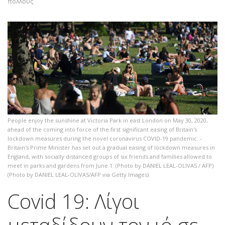
πολλούς
People enjoy the sunshine at Victoria Park in east London on May 30, 2020,
ahead of the coming into force of the first significant easing of Britain's
lockdown measures during the novel coronavirus COVID-19 pandemic. -
Britain's Prime Minister has set out a gradual easing of lockdown measures in
England, with socially distanced groups of six friends and families allowed to
meet in parks and gardens from June 1. (Photo by DANIEL LEAL-OLIVAS / AFP)
(Photo by DANIEL LEAL-OLIVAS/AFP via Getty Images)
Covid 19: Λίγοι