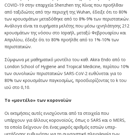
COVID-19 στην επαρχεία Shenzhen της Κίνας που προήλθαν
από ταξιδιώτες από την περιοχή της Wuhan, έδειξε ότι το 80%
των κρουσμάτων μεταδόθηκε από το 8%-9% των περιστατικών.
Ανάλογα είναι τα ευρήματα μελέτης που μέσω ιχνηλάτησης 212
κρουσμάτων της νόσου στο Ισραήλ, μεταξύ Φεβρουαρίου και
Απριλίου, έδειξε ότι το 80% προήλθε από το 1%-10% των
περιστατικών.
Σύμφωνα με μαθηματικό μοντέλο του καθ. Akira Endo από το
London School of Hygiene and Tropical Medicine, περίπου 10%
των συνολικών περιστατικών SARS-CoV-2 ευθύνεται για το
80% των κρουσμάτων παγκοσμίως, προσδιορίζοντας το k του
ιού στο 0,10.
Το «μοντέλο» των κορονοϊών
Οι εκτιμήσεις αυτές ενισχύονται από τα στοιχεία που
υπάρχουν για άλλους κορονοϊούς, όπως ο SARS και ο MERS,
τα οποία δείχνουν ότι ένας μικρός αριθμός εστιών υπερ-
μετάδοσης ευθυνόταν για τη συντριπτική πλειοψηφία των