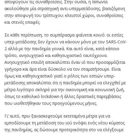
αποφύγουν τις συναθροίσεις. Στην ουσία, η Ιαπωνία
ακολούθησε μία στρατηγική αντι-υπερματάδοσης, βασιζόμενη
στην αποφυγή του τρίπτυχου: κλειστοί χώροι, συναθροίσεις
και στενές επαφές.
Σε κάθε περίπτωση, το συμπέρασμα φαίνεται κοινό: οι εστίες
υπερ-μετάδοσης δεν έχουν να κάνουν μόνο με τον SARS-CoV-
2 αλλά με την πανδημία γενικά. Και αυτό είναι, κατά κάποιο
τρόπο, ανησυχητικό και καθησυχαστικό ταυτόχρονα.
Ανησυχητικό επειδή αποκαλύπτει έναν ιό που προσαρμόζεται
γρήγορα και άρα είναι δύσκολο να τον σταματήσουμε. Είναι
όμως και καθησυχαστικό γιατί ο ρόλος των εστιών υπερ-
μετάδοσης αποκαλύπτει ότι η πανδημία μπορεί να ελεγχθεί με
μέτρα λιγότερο σκληρά για την οικονομική και κοινωνική ζωή,
όπως το καθολικό lockdown ή άλλες δραστικές παρεμβάσεις
που υιοθετήθηκαν τους προηγούμενους μήνες.
Γι’ αυτό, πριν ξανασκεφτούμε εκτεταμένα μέτρα για να
εμποδίσουμε τη μετάδοση του ιού ενόψει ενός νέου κύματος
της πανδημίας, ας δώσουμε προτεραιότητα στο να ελέγξουμε