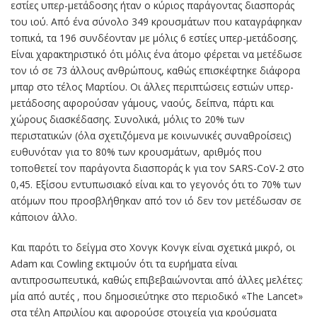
εστίες υπερ-μετάδοσης ήταν ο κύριος παράγοντας διασποράς
του ιού. Από ένα σύνολο 349 κρουσμάτων που καταγράφηκαν
τοπικά, τα 196 συνδέονταν με μόλις 6 εστίες υπερ-μετάδοσης.
Είναι χαρακτηριστικό ότι μόλις ένα άτομο φέρεται να μετέδωσε
τον ιό σε 73 άλλους ανθρώπους, καθώς επισκέφτηκε διάφορα
μπαρ στο τέλος Μαρτίου. Οι άλλες περιπτώσεις εστιών υπερ-
μετάδοσης αφορούσαν γάμους, ναούς, δείπνα, πάρτι και
χώρους διασκέδασης. Συνολικά, μόλις το 20% των
περιστατικών (όλα σχετιζόμενα με κοινωνικές συναθροίσεις)
ευθυνόταν για το 80% των κρουσμάτων, αριθμός που
τοποθετεί τον παράγοντα διασποράς k για τον SARS-CoV-2 στο
0,45. Εξίσου εντυπωσιακό είναι και το γεγονός ότι το 70% των
ατόμων που προσβλήθηκαν από τον ιό δεν τον μετέδωσαν σε
κάποιον άλλο.
Και παρότι το δείγμα στο Χονγκ Κονγκ είναι σχετικά μικρό, οι
Adam και Cowling εκτιμούν ότι τα ευρήματα είναι
αντιπροσωπευτικά, καθώς επιβεβαιώνονται από άλλες μελέτες:
μία από αυτές , που δημοσιεύτηκε στο περιοδικό «The Lancet»
στα τέλη Απριλίου και αφορούσε στοιχεία για κρούσματα