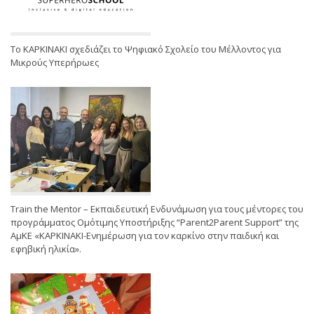
Το ΚΑΡΚΙΝΑΚΙ σχεδιάζει το Ψηφιακό Σχολείο του Μέλλοντος για
Μικρούς Υπερήρωες
Train the Mentor – Εκπαιδευτική Ενδυνάμωση για τους μέντορες του
προγράμματος Ομότιμης Υποστήριξης “Parent2Parent Support” της
ΑμΚΕ «ΚΑΡΚΙΝΑΚΙ-Ενημέρωση για τον καρκίνο στην παιδική και
εφηβική ηλικία».