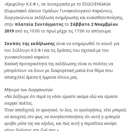
«Εριφύλη» Κ.Ε.Φ.Ι., σε συνεργασία με το ESGO/ENGAGe
(Ευρωπαϊκό Δίκτυο Ομάδων Γυναικολογικού Καρκίνου),
διοργανώνουν εκδήλωση ενημέρωσης και ευαισθητοποίησης,
στην
πλατεία Συντάγματος
το
Σάββατο 2 Νοεμβρίου
2019
από τις 10:00 το πρωί μέχρι τις 17:00 το απόγευμα.
Σκοπός της εκδήλωσης
είναι να ενημερωθεί το κοινό για
τον Σύλλογο Κ.Ε.Φ.Ι και τις δράσεις του σχετικά με τον
γυναικολογικό καρκίνο.
Βασική προτεραιότητα της εκδήλωσης είναι οι πολίτες να
μπορέσουν να δουν με διαφορετική ματιά ένα θέμα που
απασχολεί άμεσα ή έμμεσα όλους μας.
Μήνυμα των διοργανωτών:
«Να δείξουμε ότι παρά τη νόσο είμαστε ακόμα εδώ και είμαστε
ενεργοί πολίτες.
Όταν αποδεχτείς το αρνητικό, το δεις, το ομολογήσεις, τότε μπορείς
να ανοιχτείς στο φως, να συνηδειτοποιήσεις ότι αυτή η εμπειρία
κρύβει μέσα της και κέρδος, και πώς αυτή η περιπέτεια ανοίγει
νέους δρόμους στη ζωή σου.»