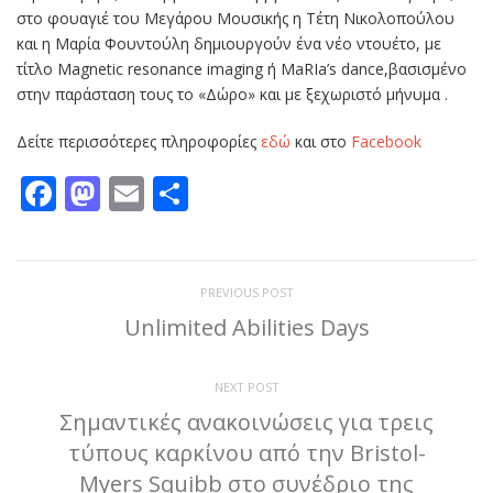
στο φουαγιέ του Μεγάρου Μουσικής η Τέτη Νικολοπούλου
και η Μαρία Φουντούλη δημιουργούν ένα νέο ντουέτο, με
τίτλο Magnetic resonance imaging ή MaRIa’s dance,βασισμένο
στην παράσταση τους το «Δώρο» και με ξεχωριστό μήνυμα .
Δείτε περισσότερες πληροφορίες
εδώ
και στο
Facebook
Facebook
Mastodon
Email
Μοιραστείτε
PREVIOUS POST
Unlimited Abilities Days
NEXT POST
Σημαντικές ανακοινώσεις για τρεις
τύπους καρκίνου από την Bristol-
Myers Squibb στο συνέδριο της