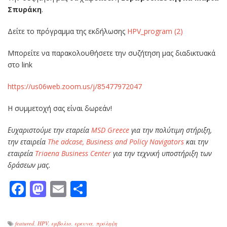
Σπυράκη
.
Δείτε το πρόγραμμα της εκδήλωσης
HPV_program (2)
Μπορείτε να παρακολουθήσετε την συζήτηση μας διαδικτυακά
στο link
https://us06web.zoom.us/j/85477972047
Η συμμετοχή σας είναι δωρεάν!
Ευχαριστούμε την εταρεία
MSD Greece
για την πολύτιμη στήριξη,
την εταιρεία
The adcase, Business and Policy Navigators
και την
εταιρεία
Triaena Business Center
για την τεχνική υποστήριξη των
δράσεων μας.
Facebook
Mastodon
Email
Μοιραστείτε
featured
,
HPV
,
εμβολιο
,
ερευνα
,
πρόληψη