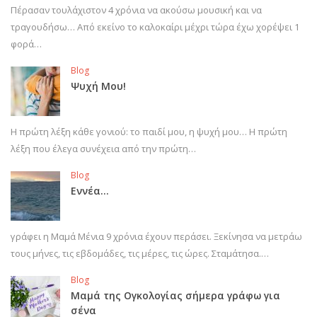
Πέρασαν τουλάχιστον 4 χρόνια να ακούσω μουσική και να
τραγουδήσω… Από εκείνο το καλοκαίρι μέχρι τώρα έχω χορέψει 1
φορά…
Blog
Ψυχή Μου!
Η πρώτη λέξη κάθε γονιού: το παιδί μου, η ψυχή μου… Η πρώτη
λέξη που έλεγα συνέχεια από την πρώτη…
Blog
Εννέα…
γράφει η Μαμά Μένια 9 χρόνια έχουν περάσει. Ξεκίνησα να μετράω
τους μήνες, τις εβδομάδες, τις μέρες, τις ώρες. Σταμάτησα.…
Blog
Μαμά της Ογκολογίας σήμερα γράφω για
σένα