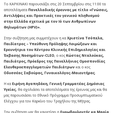
Το ΚΑΡΚΙΝΑΚΙ παρουσιάζει στις 20 Σεπτεμβρίου στις 11:00 τα
αποτελέσματα
Πανελλαδικής έρευνας με τίτλο «Γνώσεις,
Αντιλήψεις και Πρακτικές του γενικού πληθυσμού
στην Ελλάδα σχετικά με τον Ιό των Ανθρωπίνων
Θηλωμάτων (HPV)».
Στην συζήτηση μας συμμετέχουν η κα
Χριστίνα Τσόπελα,
Παιδίατρος – Υπεύθυνη Πρόληψης Λοιμώξεων και
Ερευνήτρια του Κέντρου Κλινικής Επιδημιολογίας και
Έκβασης Νοσημάτων-CLEO
, ο κος
Κώστας Νταλούκας,
Παιδιάτρος, Πρόεδρος της Πανελλήνιας Ομοσπονδίας
Ελευθεροεπαγγλεματιών Παιδιάτρων
και ο κος
Οδυσσέας Σαβούρας, Γυναικολόγος-Μαιευτήρας
.
Η κα
Ειρήνη Αγαπηδάκη, Γενική Γραμματέας Δημόσιας
Υγείας
, θα σχολιάσει τα αποτελέσματα της έρευνας μας και θα
μας παρουσιάσει το Εθνικό Πρόγραμμα Προσυμπτωματικού
Ελέγχου για τον Καρκίνο του Τραχήλου της Μήτρας.
Την συζήτηση μας θα χαιρετίσει η
Ευρωβουλευτής κα Μαρία