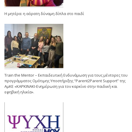
Η μητέρα: η αόρατη δύναμη δίπλα στο παιδί
Train the Mentor – Εκπαιδευτική Ενδυνάμωση για τους μέντορες του
προγράμματος Ομότιμης Υποστήριξης “Parent2Parent Support” της
ΑμΚΕ «ΚΑΡΚΙΝΑΚΙ-Ενημέρωση για τον καρκίνο στην παιδική και
εφηβική ηλικία».