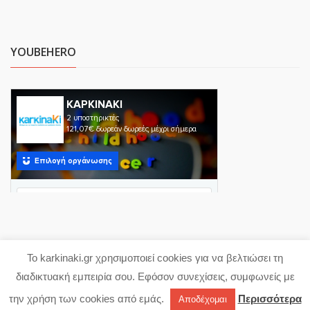
YOUBEHERO
Το karkinaki.gr χρησιμοποιεί cookies για να βελτιώσει τη
Copyright 2023 karkinaki.gr
διαδικτυακή εμπειρία σου. Εφόσον συνεχίσεις, συμφωνείς με
Powered with ♥ by
proDigi
την χρήση των cookies από εμάς.
Περισσότερα
Αποδέχομαι