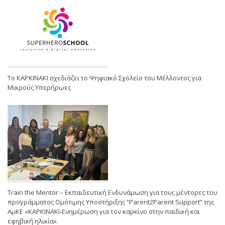
Το ΚΑΡΚΙΝΑΚΙ σχεδιάζει το Ψηφιακό Σχολείο του Μέλλοντος για
Μικρούς Υπερήρωες
Train the Mentor – Εκπαιδευτική Ενδυνάμωση για τους μέντορες του
προγράμματος Ομότιμης Υποστήριξης “Parent2Parent Support” της
ΑμΚΕ «ΚΑΡΚΙΝΑΚΙ-Ενημέρωση για τον καρκίνο στην παιδική και
εφηβική ηλικία».