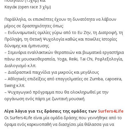
Ποδήλατο (15χλµ) και
Καγιάκ (open race 3 χλµ)
Παράλληλα, οι επισκέπτες έχουν τη δυνατότητα να λάβουν
μέρος σε δραστηριότητες όπως:
– Ενδυναμωτικές ομιλίες γύρω από το Ευ Ζην, τη Διατροφή, τη
Πρόληψη, τη Θετική Ψυχολογία καθώς και ποικίλες Ιστορίες
δύναμης και έμπνευσης.
– Σεμινάρια εναλλακτικών θεραπειών και βιωματικά εργαστήρια
πάνω σε μουσικοθεραπεία, Yoga, Reiki, Tai Chi, Ρεφλεξολογία,
Διαλογισμό κ.λπ.
– Διαδραστικά παιχνίδια για μικρούς και μεγάλους
– Αθλητικές επιδείξεις από επαγγελματίες σε Zumba, capoeira,
Swing κ.λπ.
– Ψυχαγωγικό πρόγραμμα που θα ολοκληρωθεί με την
οργάνωση ενός πάρτι με ζωντανή μουσική.
Λίγα λόγια για τις δράσεις της ομάδας των
Surfers4Life
Οι Surfers4Life είναι µία ομάδα δράσης που γεννήθηκε από το
όραμα ενός καρκινοπαθή να διασχίσει µία θάλασσα για να