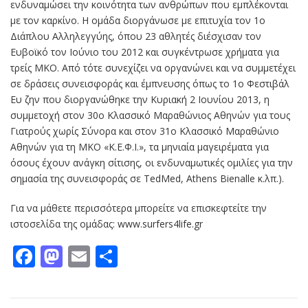
ενδυναμώσει την κοινότητα των ανθρώπων που εμπλέκονται
µε τον καρκίνο. Η ομάδα διοργάνωσε µε επιτυχία τον 1o
Διάπλου Αλληλεγγύης, όπου 23 αθλητές διέσχισαν τον
Ευβοϊκό τον Ιούνιο του 2012 και συγκέντρωσε χρήματα για
τρείς ΜΚΟ. Από τότε συνεχίζει να οργανώνει και να συμμετέχει
σε δράσεις συνεισφοράς και έμπνευσης όπως το 1ο Φεστιβάλ
Ευ ζην που διοργανώθηκε την Κυριακή 2 Ιουνίου 2013, η
συμμετοχή στον 30ο Κλασσικό Μαραθώνιος Αθηνών για τους
Γιατρούς χωρίς Σύνορα και στον 31ο Κλασσικό Μαραθώνιο
Αθηνών για τη ΜΚΟ «Κ.Ε.Φ.Ι.», τα μηνιαία μαγειρέματα για
όσους έχουν ανάγκη σίτισης, οι ενδυναμωτικές ομιλίες για την
σημασία της συνεισφοράς σε ΤedMed, Athens Bienalle κ.λπ.).
Για να μάθετε περισσότερα μπορείτε να επισκεφτείτε την
ιστοσελίδα της ομάδας: www.surfers4life.gr
Facebook
Mastodon
Email
Μοιραστείτε