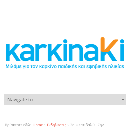
Βρίσκεστε εδώ:
Home
›
Εκδηλώσεις
›
2ο Φεστιβάλ Ευ Ζην