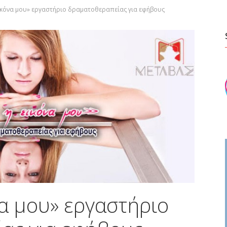
εικόνα μου» εργαστήριο δραματοθεραπείας για εφήβους
να μου» εργαστήριο