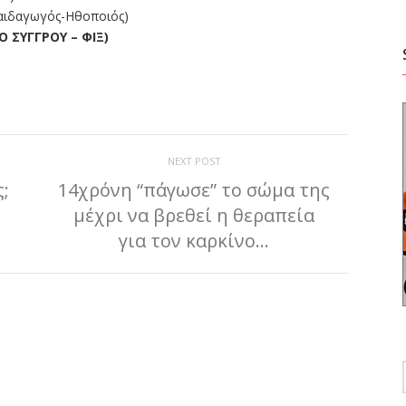
αιδαγωγός-Ηθοποιός)
 ΣΥΓΓΡΟΥ – ΦΙΞ)
ίτε
NEXT POST
ς;
14χρόνη “πάγωσε” το σώμα της
μέχρι να βρεθεί η θεραπεία
για τον καρκίνο…