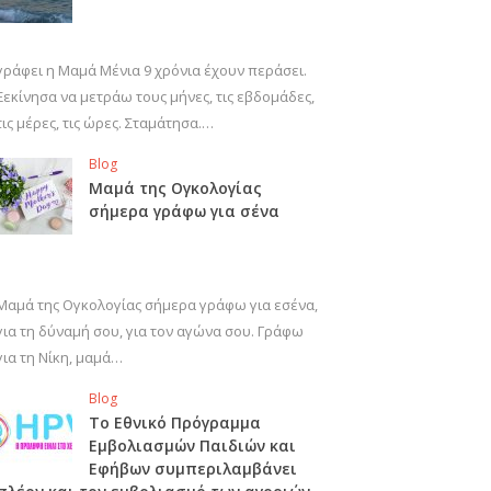
γράφει η Μαμά Μένια 9 χρόνια έχουν περάσει.
Ξεκίνησα να μετράω τους μήνες, τις εβδομάδες,
τις μέρες, τις ώρες. Σταμάτησα.…
Blog
Μαμά της Ογκολογίας
σήμερα γράφω για σένα
Μαμά της Ογκολογίας σήμερα γράφω για εσένα,
για τη δύναμή σου, για τον αγώνα σου. Γράφω
για τη Νίκη, μαμά…
Blog
Το Εθνικό Πρόγραμμα
Εμβολιασμών Παιδιών και
Εφήβων συμπεριλαμβάνει