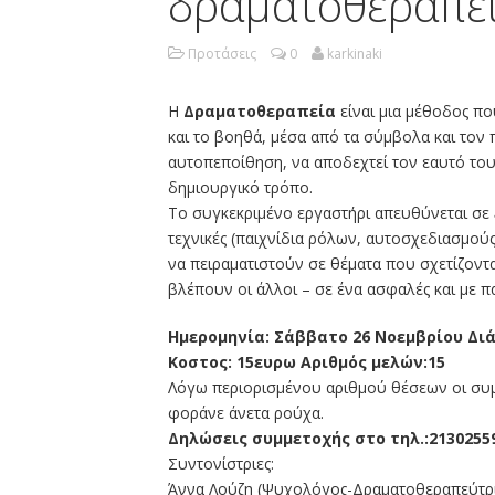
δραματοθεραπεί
Προτάσεις
0
karkinaki
Η
Δραματοθεραπεία
είναι μια μέθοδος πο
και το βοηθά, μέσα από τα σύμβολα και τον 
αυτοπεποίθηση, να αποδεχτεί τον εαυτό του
δημιουργικό τρόπο.
Το συγκεκριμένο εργαστήρι απευθύνεται σε
τεχνικές (παιχνίδια ρόλων, αυτοσχεδιασμού
να πειραματιστούν σε θέματα που σχετίζοντα
βλέπουν οι άλλοι – σε ένα ασφαλές και με πα
Ημερομηνία: Σάββατο 26 Νοεμβρίου Διάρ
Κοστος: 15ευρω Αριθμός μελών:15
Λόγω περιορισμένου αριθμού θέσεων οι συμ
φοράνε άνετα ρούχα.
Δηλώσεις συμμετοχής στο τηλ.:2130255
Συντονίστριες:
Άννα Λούζη (Ψυχολόγος-Δραματοθεραπεύτρ