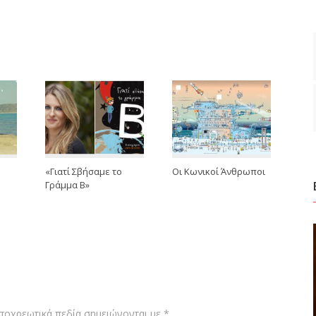
«Γιατί Σβήσαμε το
Oι Κωνικοί Άνθρωποι
Γράμμα Β»
ποχρεωτικά πεδία σημειώνονται με
*