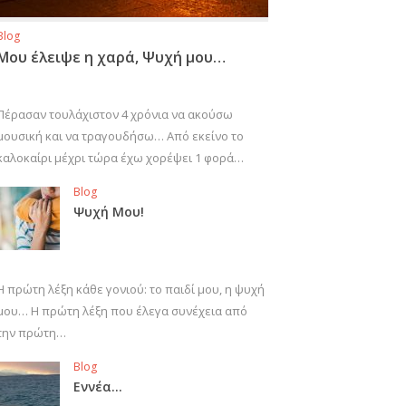
Blog
Μου έλειψε η χαρά, Ψυχή μου…
Πέρασαν τουλάχιστον 4 χρόνια να ακούσω
μουσική και να τραγουδήσω… Από εκείνο το
καλοκαίρι μέχρι τώρα έχω χορέψει 1 φορά…
Blog
Ψυχή Μου!
Η πρώτη λέξη κάθε γονιού: το παιδί μου, η ψυχή
μου… Η πρώτη λέξη που έλεγα συνέχεια από
την πρώτη…
Blog
Εννέα…