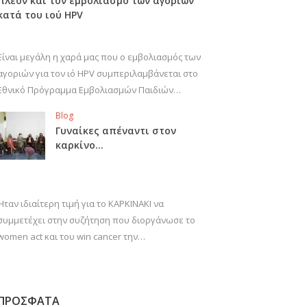
πλέον και τον εμβολιασμό των αγοριών
κατά του ιού HPV
Είναι μεγάλη η χαρά μας που ο εμβολιασμός των
αγοριών για τον ιό HPV συμπεριλαμβάνεται στο
Εθνικό Πρόγραμμα Εμβολιασμών Παιδιών…
Blog
Γυναίκες απέναντι στον
καρκίνο…
Ήταν ιδιαίτερη τιμή για το ΚΑΡΚΙΝΑΚΙ να
συμμετέχει στην συζήτηση που διοργάνωσε το
women act και του win cancer την…
ΠΡΟΣΦΑΤΑ