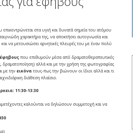
ας για εφήβους
υ επικεντρώνεται στα υγιή και δυνατά σημεία του ατόμου
παιγνιώδη χαρακτήρα της, να αποκτήσει αυτογνωσία και
 και να μετουσιώσει αρνητικές πλευρές του με έναν πολύ
έφηβους
που επιθυμούν μέσα από δραματοθεραπευτικές
ς, δραματοποίηση) αλλά και με την χρήση της φωτογραφίας
ι με την
εικόνα
τους-πως την βιώνουν οι ίδιοι αλλά και τι
ιχνιδιάρικη διάθεση πλαίσιο.
κεια: 11:30-13:30
μετέχοντες καλούνται να δηλώσουν συμμετοχή και να
930
ια)