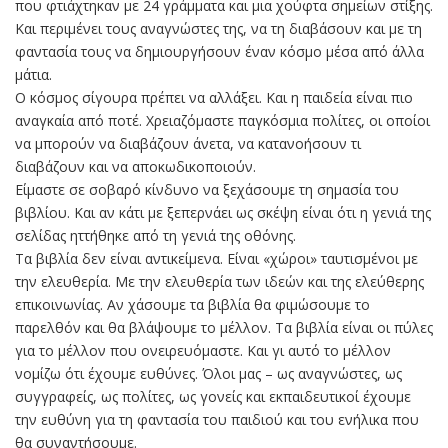
που φτιάχτηκαν με 24 γράμματα και μια χούφτα σημείων στίξης.
Και περιμένει τους αναγνώστες της, να τη διαβάσουν και με τη
φαντασία τους να δημιουργήσουν έναν κόσμο μέσα από άλλα
μάτια.
Ο κόσμος σίγουρα πρέπει να αλλάξει. Και η παιδεία είναι πιο
αναγκαία από ποτέ. Χρειαζόμαστε παγκόσμια πολίτες, οι οποίοι
να μπορούν να διαβάζουν άνετα, να κατανοήσουν τι
διαβάζουν και να αποκωδικοποιούν.
Είμαστε σε σοβαρό κίνδυνο να ξεχάσουμε τη σημασία του
βιβλίου. Και αν κάτι με ξεπερνάει ως σκέψη είναι ότι η γενιά της
σελίδας ηττήθηκε από τη γενιά της οθόνης.
Τα βιβλία δεν είναι αντικείμενα. Είναι «χώροι» ταυτισμένοι με
την ελευθερία. Με την ελευθερία των ιδεών και της ελεύθερης
επικοινωνίας. Αν χάσουμε τα βιβλία θα φιμώσουμε το
παρελθόν και θα βλάψουμε το μέλλον. Τα βιβλία είναι οι πύλες
για το μέλλον που ονειρευόμαστε. Και γι αυτό το μέλλον
νομίζω ότι έχουμε ευθύνες. Όλοι μας – ως αναγνώστες, ως
συγγραφείς, ως πολίτες, ως γονείς και εκπαιδευτικοί έχουμε
την ευθύνη για τη φαντασία του παιδιού και του ενήλικα που
θα συναντήσουμε.