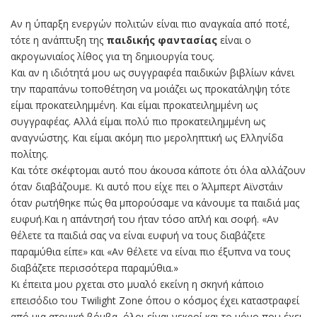
Αν η ύπαρξη ενεργών πολιτών είναι πιο αναγκαία από ποτέ,
τότε η ανάπτυξη της
παιδικής φαντασίας
είναι ο
ακρογωνιαίος λίθος για τη δημιουργία τους.
Και αν η ιδιότητά μου ως συγγραφέα παιδικών βιβλίων κάνει
την παραπάνω τοποθέτηση να μοιάζει ως προκατάληψη τότε
είμαι προκατειλημμένη. Και είμαι προκατειλημμένη ως
συγγραφέας. Αλλά είμαι πολύ πιο προκατειλημμένη ως
αναγνώστης. Και είμαι ακόμη πιο μεροληπτική ως Ελληνίδα
πολίτης.
Και τότε σκέφτομαι αυτό που άκουσα κάποτε ότι όλα αλλάζουν
όταν διαβάζουμε. Κι αυτό που είχε πει ο Άλμπερτ Αϊνστάιν
όταν ρωτήθηκε πώς θα μπορούσαμε να κάνουμε τα παιδιά μας
ευφυή.Και η απάντησή του ήταν τόσο απλή και σοφή. «Αν
θέλετε τα παιδιά σας να είναι ευφυή να τους διαβάζετε
παραμύθια είπε» και «Αν θέλετε να είναι πιο έξυπνα να τους
διαβάζετε περισσότερα παραμύθια.»
Κι έπειτα μου ρχεται στο μυαλό εκείνη η σκηνή κάποιο
επεισόδιο του Twilight Zone όπου ο κόσμος έχει καταστραφεί
από μια ατομική βόμβα, όλοι είναι νεκροί και το μόνο που έχει