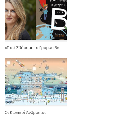
«Γιατί Σβήσαμε το Γράμμα Β»
Oι Κωνικοί Άνθρωποι