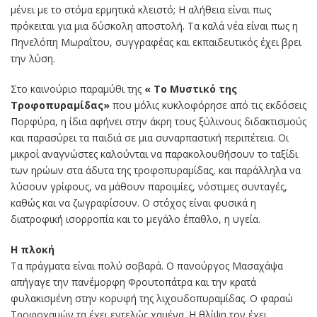
μένει με το στόμα ερμητικά κλειστό; Η αλήθεια είναι πως
πρόκειται για μια δύσκολη αποστολή. Τα καλά νέα είναι πως η
Πηνελόπη Μωραΐτου, συγγραφέας και εκπαιδευτικός έχει βρει
την λύση.
Στο καινούριο παραμύθι της
« Το Μυστικό της
Τροφοπυραμίδας»
που μόλις κυκλοφόρησε από τις εκδόσεις
Πορφύρα, η ίδια αφήνει στην άκρη τους ξύλινους διδακτισμούς
και παρασύρει τα παιδιά σε μια συναρπαστική περιπέτεια. Οι
μικροί αναγνώστες καλούνται να παρακολουθήσουν το ταξίδι
των ηρώων στα άδυτα της τροφοπυραμίδας, και παράλληλα να
λύσουν γρίφους, να μάθουν παροιμίες, νόστιμες συνταγές,
καθώς και να ζωγραφίσουν. Ο στόχος είναι φυσικά η
διατροφική ισορροπία και το μεγάλο έπαθλο, η υγεία.
Η πλοκή
Τα πράγματα είναι πολύ σοβαρά. Ο πανούργος Μασαχάψα
απήγαγε την πανέμορφη Φρουτοπάτρα και την κρατά
φυλακισμένη στην κορυφή της λιχουδοπυραμίδας. Ο φαραώ
Τροφοχαμών τα έχει εντελώς χαμένα. Η θλίψη τον έχει