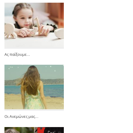
Ας παίξουμε…
Οι Ανεμώνες μας…