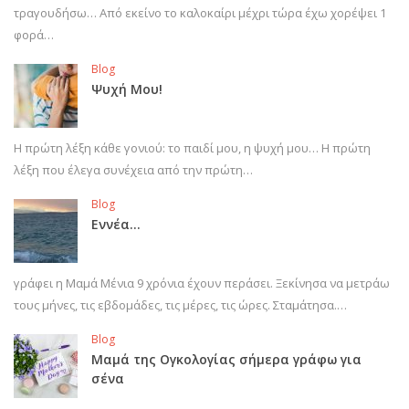
τραγουδήσω… Από εκείνο το καλοκαίρι μέχρι τώρα έχω χορέψει 1
φορά…
Blog
Ψυχή Μου!
Η πρώτη λέξη κάθε γονιού: το παιδί μου, η ψυχή μου… Η πρώτη
λέξη που έλεγα συνέχεια από την πρώτη…
Blog
Εννέα…
γράφει η Μαμά Μένια 9 χρόνια έχουν περάσει. Ξεκίνησα να μετράω
τους μήνες, τις εβδομάδες, τις μέρες, τις ώρες. Σταμάτησα.…
Blog
Μαμά της Ογκολογίας σήμερα γράφω για
σένα