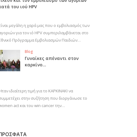
πλέον και τον εμβολιασμό των αγοριών
κατά του ιού HPV
Είναι μεγάλη η χαρά μας που ο εμβολιασμός των
αγοριών για τον ιό HPV συμπεριλαμβάνεται στο
Εθνικό Πρόγραμμα Εμβολιασμών Παιδιών…
Blog
Γυναίκες απέναντι στον
καρκίνο…
Ήταν ιδιαίτερη τιμή για το ΚΑΡΚΙΝΑΚΙ να
συμμετέχει στην συζήτηση που διοργάνωσε το
women act και του win cancer την…
ΠΡΟΣΦΑΤΑ