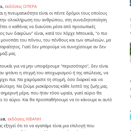
άι
,
εκδόσεις ΟΠΕΡΑ
αι η πνευματικότητα είναι οι πέντε δρόμοι τους οποίους
 στην ολοκλήρωση του ανθρώπου, στη συνειδητοποίηση
έπει ο καθένας να διανύσει μέσα από προσωπικές
μος των δακρύων” είναι, κατά τον Χόρχε Μπουκάι, “ο πιο
ο μονοπάτι του πόνου, του πένθους και των απωλειών, μα
απαραίτητος. Γιατί δεν μπορούμε να συνεχίσουμε αν δεν
αζί μας.
ουκάι για να μην υποφέρουμε “περισσότερο”, δεν είναι
αν φτάνει η στιγμή του αποχωρισμού ή της απώλειας, να
ει πια. Να χαιρόμαστε τη στιγμή, όσο διαρκεί και να
λύτερη. Να ζούμε ρισκάροντας κάθε λεπτό της ζωής μας.
 σημερινή μέρα, που ήταν τόσο ωραία, γιατί αύριο θα
ι το αύριο. Και θα προσπαθήσουμε να το κάνουμε κι αυτό
λια
,
εκδόσεις ΛΙΒΑΝΗ
 εξηγεί ότι το να αγαπάμε είναι μια επιλογή που