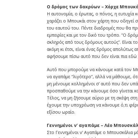
Ο δρόμος των δακρύων – Χόρχε Μπουκ
Η αυτονομία, ο έρωτας, ο πόνος, η ευτυχία κ
χαράζει ο Μπουκάι στον χάρτη που οδηγεί
του εαυτού του. Πέντε διαδρομές που θα πρ
εμπειρίες και με τον δικό του τρόπο. “Ο δρό
σκληρός από τους δρόμους αυτούς”. Είναι τ
ακόμη κι έτσι, είναι ένας δρόμος απολύτως 
αφήσουμε πίσω αυτό που δεν είναι πια εδώ μ
Αυτό που μπορούμε να κάνουμε κατά τον Μπ
να αγαπάμε “λιγότερο”, αλλά να μάθουμε, ότ
μη μένουμε κολλημένοι σ’ αυτό που δεν υπάρχ
προσπαθούμε να την κάνουμε όσο γίνεται κα
Τέλος, να μη ζήσουμε αύριο με τη σκέψη στη
έχουμε την υποχρέωση να κάνουμε ό,τι φέρε
εξίσου ωραίο.
Γεννημένοι ν’ αγαπάμε – Λέο Μπουσκά
Στο Γεννημένοι ν’ Αγαπάμε ο Μπουσκάλια μάς