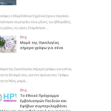
γράφει η Μαμά Μένια 9 χρόνια έχουν περάσει.
Ξεκίνησα να μετράω τους μήνες, τις εβδομάδες,
τις μέρες, τις ώρες. Σταμάτησα.…
Blog
Μαμά της Ογκολογίας
σήμερα γράφω για σένα
Μαμά της Ογκολογίας σήμερα γράφω για εσένα,
για τη δύναμή σου, για τον αγώνα σου. Γράφω
για τη Νίκη, μαμά…
Blog
Το Εθνικό Πρόγραμμα
Εμβολιασμών Παιδιών και
Εφήβων συμπεριλαμβάνει