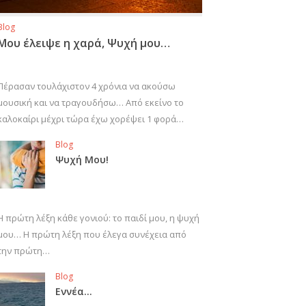
Blog
Μου έλειψε η χαρά, Ψυχή μου…
Πέρασαν τουλάχιστον 4 χρόνια να ακούσω
μουσική και να τραγουδήσω… Από εκείνο το
καλοκαίρι μέχρι τώρα έχω χορέψει 1 φορά…
Blog
Ψυχή Μου!
Η πρώτη λέξη κάθε γονιού: το παιδί μου, η ψυχή
μου… Η πρώτη λέξη που έλεγα συνέχεια από
την πρώτη…
Blog
Εννέα…