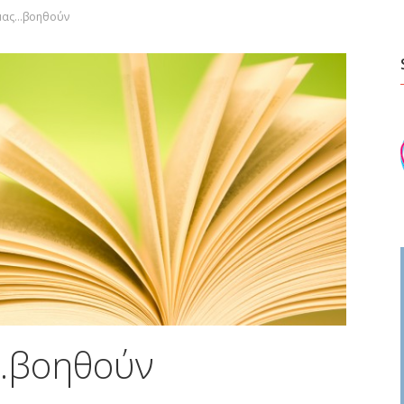
 μας…βοηθούν
ς…βοηθούν