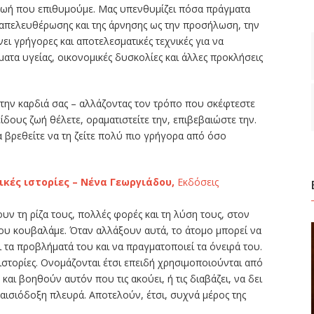
ζωή που επιθυμούμε. Μας υπενθυμίζει πόσα πράγματα
 απελευθέρωσης και της άρνησης ως την προσήλωση, την
ι γρήγορες και αποτελεσματικές τεχνικές για να
ατα υγείας, οικονομικές δυσκολίες και άλλες προκλήσεις
την καρδιά σας – αλλάζοντας τον τρόπο που σκέφτεστε
είδους ζωή θέλετε, οραματιστείτε την, επιβεβαιώστε την.
α βρεθείτε να τη ζείτε πολύ πιο γρήγορα από όσο
ικές ιστορίες – Νένα Γεωργιάδου,
Εκδόσεις
ν τη ρίζα τους, πολλές φορές και τη λύση τους, στον
ου κουβαλάμε. Όταν αλλάξουν αυτά, το άτομο μπορεί να
ι τα προβλήματά του και να πραγματοποιεί τα όνειρά του.
ιστορίες. Ονομάζονται έτσι επειδή χρησιμοποιούνται από
και βοηθούν αυτόν που τις ακούει, ή τις διαβάζει, να δει
 αισιόδοξη πλευρά. Αποτελούν, έτσι, συχνά μέρος της