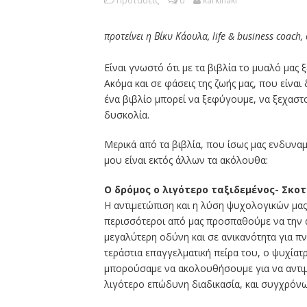
Προτάσεις
0
karkinaki
προτείνει η Βίκυ Κάουλα, life & business coac
Είναι γνωστό ότι με τα βιβλία το μυαλό μας
Ακόμα και σε φάσεις της ζωής μας, που είνα
ένα βιβλίο μπορεί να ξεφύγουμε, να ξεχασ
δυσκολία.
Μερικά από τα βιβλία, που ίσως μας ενδυν
μου είναι εκτός άλλων τα ακόλουθα:
Ο δρόμος ο λιγότερο ταξιδεμένος- Σκοτ
Η αντιμετώπιση και η λύση ψυχολογικών μας
περισσότεροι από μας προσπαθούμε να την
μεγαλύτερη οδύνη και σε ανικανότητα για πν
τεράστια επαγγελματική πείρα του, ο ψυχία
μπορούσαμε να ακολουθήσουμε για να αντιμ
λιγότερο επώδυνη διαδικασία, και συγχρόν