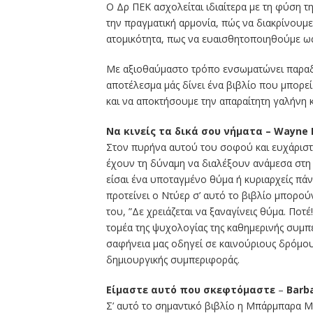
Ο Δρ ΠΕΚ ασχολείται ιδιαίτερα με τη φύση τ
την πραγματική αρμονία, πώς να διακρίνουμ
ατομικότητα, πως να ευαισθητοποιηθούμε ως
Με αξιοθαύμαστο τρόπο ενσωματώνει παραδο
αποτέλεσμα μάς δίνει ένα βιβλίο που μπορεί
και να αποκτήσουμε την απαραίτητη γαλήνη κ
Να κινείς τα δικά σου νήματα – Wayne 
Στον πυρήνα αυτού του σοφού και ευχάριστο
έχουν τη δύναμη να διαλέξουν ανάμεσα στη χ
είσαι ένα υποταγμένο θύμα ή κυριαρχείς πάνω
προτείνει ο Ντύερ σ’ αυτό το βιβλίο μπορ
του, ”Δε χρειάζεται να ξαναγίνεις θύμα. Ποτέ
τομέα της ψυχολογίας της καθημερινής συμπε
σαφήνεια μας οδηγεί σε καινούριους δρόμους
δημιουργικής συμπεριφοράς.
Είμαστε αυτό που σκεφτόμαστε
–
Barb
Σ’ αυτό το σημαντικό βιβλίο η Μπάρμπαρα Μ