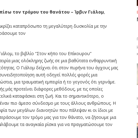
ίσω τον τρόμου του θανάτου – Ίρβιν Γιάλομ
,
τικρίζει καταπρόσωπο τη μεγαλύτερη δυσκολία με την
εράσουμε τον
Γιάλομ, το βιβλίο “Στον κήπο του Επίκουρου”
ειρία μιας ολόκληρης ζωής σε μια βαθύτατα ενθαρρυντική
ότητας. Ο Γιάλομ δείχνει ότι στον πυρήνα του άγχους μας
συνειδητοποίηση αυτή οδηγεί πολλές φορές μια
ώστια, μια τραυματική εμπειρία ή το γεγονός ότι γερνάμε.
ς μάς προτείνει διάφορες μεθόδους, με τις οποίες
ελικά καταφάσκει στη ζωή. Και το σημαντικότερο, ο
α έναν πιο άμεσο σύνδεσμο με τους άλλους ανθρώπους. Η
ία των μεγάλων διανοητών που πάλεψαν κι οι ίδιοι με
επεράσουμε τον τρόμο μας για τον θάνατο, να ζήσουμε μια
ναλάβουμε τα αναγκαία ρίσκα για να πραγματώσουμε τον