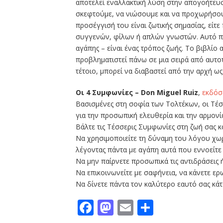
αποτελεί εναλλακτική λύση στην απογοήτευσ
σκεφτούμε, να νιώσουμε και να προχωρήσουμ
προσέγγισή του είναι ζωτικής σημασίας, είτε
συγγενών, φίλων ή απλών γνωστών. Αυτό που
αγάπης – είναι ένας τρόπος ζωής. Το βιβλίο 
προβληματιστεί πάνω σε μια σειρά από αυτοτ
τέτοιο, μπορεί να διαβαστεί από την αρχή ως
Οι 4 Συμφωνίες – Don Miguel Ruiz
,
εκδόσ
Βασισμένες στη σοφία των Τολτέκων, οι Τέσ
για την προσωπική ελευθερία και την αρμονί
Βάλτε τις Τέσσερις Συμφωνίες στη ζωή σας κα
Να χρησιμοποιείτε τη δύναμη του λόγου χωρ
λέγοντας πάντα με αγάπη αυτά που εννοείτε
Να μην παίρνετε προσωπικά τις αντιδράσεις
Να επικοινωνείτε με σαφήνεια, να κάνετε ερ
Να δίνετε πάντα τον καλύτερο εαυτό σας κά
Facebook
Mastodon
Email
Μοιραστε