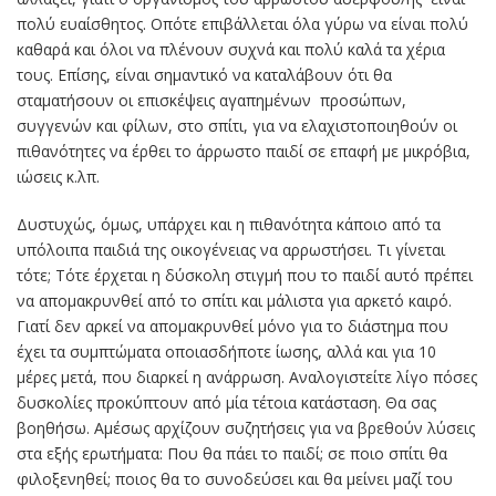
πολύ ευαίσθητος. Οπότε επιβάλλεται όλα γύρω να είναι πολύ
καθαρά και όλοι να πλένουν συχνά και πολύ καλά τα χέρια
τους. Επίσης, είναι σημαντικό να καταλάβουν ότι θα
σταματήσουν οι επισκέψεις αγαπημένων προσώπων,
συγγενών και φίλων, στο σπίτι, για να ελαχιστοποιηθούν οι
πιθανότητες να έρθει το άρρωστο παιδί σε επαφή με μικρόβια,
ιώσεις κ.λπ.
Δυστυχώς, όμως, υπάρχει και η πιθανότητα κάποιο από τα
υπόλοιπα παιδιά της οικογένειας να αρρωστήσει. Τι γίνεται
τότε; Τότε έρχεται η δύσκολη στιγμή που το παιδί αυτό πρέπει
να απομακρυνθεί από το σπίτι και μάλιστα για αρκετό καιρό.
Γιατί δεν αρκεί να απομακρυνθεί μόνο για το διάστημα που
έχει τα συμπτώματα οποιασδήποτε ίωσης, αλλά και για 10
μέρες μετά, που διαρκεί η ανάρρωση. Αναλογιστείτε λίγο πόσες
δυσκολίες προκύπτουν από μία τέτοια κατάσταση. Θα σας
βοηθήσω. Αμέσως αρχίζουν συζητήσεις για να βρεθούν λύσεις
στα εξής ερωτήματα: Που θα πάει το παιδί; σε ποιο σπίτι θα
φιλοξενηθεί; ποιος θα το συνοδεύσει και θα μείνει μαζί του