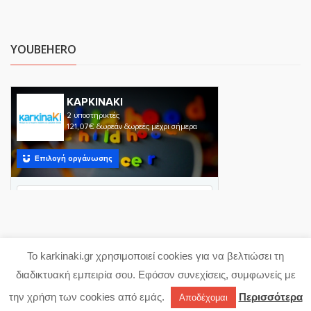
YOUBEHERO
Το karkinaki.gr χρησιμοποιεί cookies για να βελτιώσει τη
Copyright 2023 karkinaki.gr
διαδικτυακή εμπειρία σου. Εφόσον συνεχίσεις, συμφωνείς με
Powered with ♥ by
proDigi
την χρήση των cookies από εμάς.
Περισσότερα
Αποδέχομαι