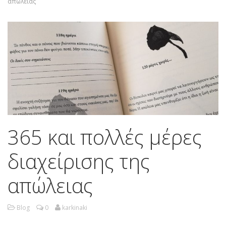
απώλειας
365 και πολλές μέρες
διαχείρισης της
απώλειας
Blog
0
karkinaki