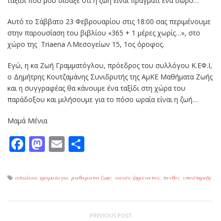
ταξίδι που μου δίδαξε ότι η ζωή είναι πράγματι ένα δώρο…
Αυτό το Σάββατο 23 Φεβρουαρίου στις 18:00 σας περιμένουμε
στην παρουσίαση του βιβλίου «365 + 1 μέρες χωρίς…», στο
χώρο της Triaena Λ.Μεσογείων 15, 1ος όροφος.
Εγώ, η κα Ζωή Γραμματόγλου, πρόεδρος του συλλόγου Κ.ΕΦ.Ι,
ο Δημήτρης Κουτζαμάνης Συνιδρυτής της ΑμΚΕ Μαθήματα Ζωής
και η συγγραφέας θα κάνουμε ένα ταξίδι στη χώρα του
παράδοξου και μιλήσουμε για το πόσο ωραία είναι η ζωή…
Μαμά Μένια
Facebook
Mastodon
Email
Μοιραστείτε
απώλεια
,
ημερολογιο
,
μαθαματα ζωης
,
νανσυ ψημενατου
,
πενθος
,
υποστηριξη
PREVIOUS POST