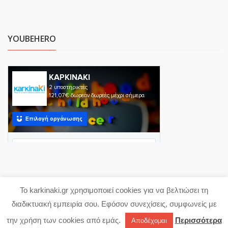
YOUBEHERO
Το karkinaki.gr χρησιμοποιεί cookies για να βελτιώσει τη
Copyright 2023 karkinaki.gr
διαδικτυακή εμπειρία σου. Εφόσον συνεχίσεις, συμφωνείς με
Powered with ♥ by
proDigi
την χρήση των cookies από εμάς.
Περισσότερα
Αποδέχομαι