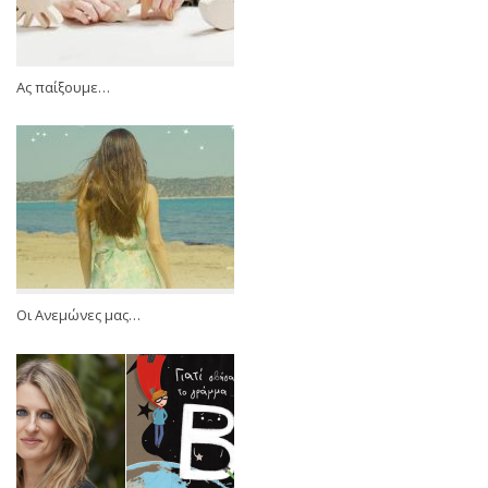
Ας παίξουμε…
Οι Ανεμώνες μας…