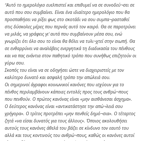
“Αυτό το ημερολόγιο ευελπιστεί και επιθυμεί να σε συνοδεύ¬σει σε
αυτό που σου συμβαίνει. Είναι ένα ιδιαίτερο ημερολόγιο που θα
προσπαθήσει να ρίξει φως στο σκοτάδι να σου συμπα¬ρασταθεί
στις δύσκολες μέρες που περνάς αυτό τον καιρό. Θα σε παροτρύνει
να μιλάς, να γράφεις γι’ αυτά που συμβαίνουν μέσα σου, ενώ
γνωρίζει ότι όλο σου το είναι θα θέλει να τυλι¬χτεί στην σιωπή. Θα
σε ενθαρρύνει να αναλάβεις ενεργητικά τη διαδικασία του πένθους
και να πας ενάντια στον παθητικό τρόπο που συνήθως επιζητούν οι
γύρω σου.
Σκοπός του είναι να σε οδηγήσει ώστε να διαχειριστείς με τον
καλύτερο δυνατό και ασφαλή τρόπο την απώλειά σου.
Οι σημερινοί άγραφοι κοινωνικοί κανόνες που ισχύουν για το
πένθος περιλαμβάνουν κάποιες εντολές προς τους ανθρώ¬πους
που πενθούν. Ο πρώτος κανόνας είναι «μην αισθάνεσαι άσχημα».
Ο δεύτερος κανόνας είναι «αντικατάστησε την απώ¬λειά σου
γρήγορα». Ο τρίτος προτρέπει «μην πενθείς δημό¬σια». Ο τέταρτος
ζητά «να είσαι δυνατός για τους άλλους». Όποιος ακολουθήσει
αυτούς τους κανόνες άθελά του βάζει σε κίνδυνο τον εαυτό του
αλλά και τους κοντινούς του ανθρώ¬πους, καθώς οι κανόνες αυτοί