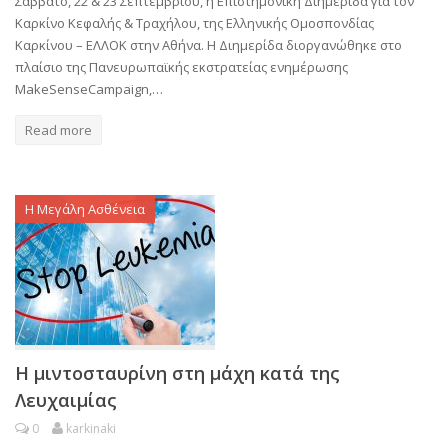
Σάββατο, 22 & 23 Σεπτεμβρίου, η Επιστημονική Διημερίδα για τον
Καρκίνο Κεφαλής & Τραχήλου, της Ελληνικής Ομοσπονδίας
Καρκίνου – ΕΛΛΟΚ στην Αθήνα. Η Διημερίδα διοργανώθηκε στο
πλαίσιο της Πανευρωπαϊκής εκστρατείας ενημέρωσης
MakeSenseCampaign,…
Read more
Η Μεγάλη Ασθένεια
Η μιντοσταυρίνη στη μάχη κατά της
Λευχαιμίας
0
karkinaki