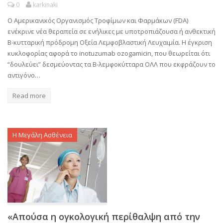
0
karkinaki
Ο Αμερικανικός Οργανισμός Τροφίμων και Φαρμάκων (FDA)
ενέκρινε νέα θεραπεία σε ενήλικες με υποτροπιάζουσα ή ανθεκτική
B-κυτταρική πρόδρομη Οξεία Λεμφοβλαστική Λευχαιμία. Η έγκριση
κυκλοφορίας αφορά το inotuzumab ozogamicin, που θεωρείται ότι
“δουλεύει” δεσμεύοντας τα Β-λεμφοκύτταρα ΟΛΛ που εκφράζουν το
αντιγόνο…
Read more
Η Μεγάλη Ασθένεια
«Απούσα η ογκολογική περίθαλψη από την