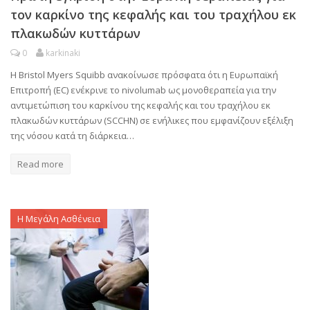
τον καρκίνο της κεφαλής και του τραχήλου εκ
πλακωδών κυττάρων
0
karkinaki
Η Bristol Myers Squibb ανακοίνωσε πρόσφατα ότι η Ευρωπαϊκή
Επιτροπή (EC) ενέκρινε το nivolumab ως μονοθεραπεία για την
αντιμετώπιση του καρκίνου της κεφαλής και του τραχήλου εκ
πλακωδών κυττάρων (SCCHN) σε ενήλικες που εμφανίζουν εξέλιξη
της νόσου κατά τη διάρκεια…
Read more
Η Μεγάλη Ασθένεια