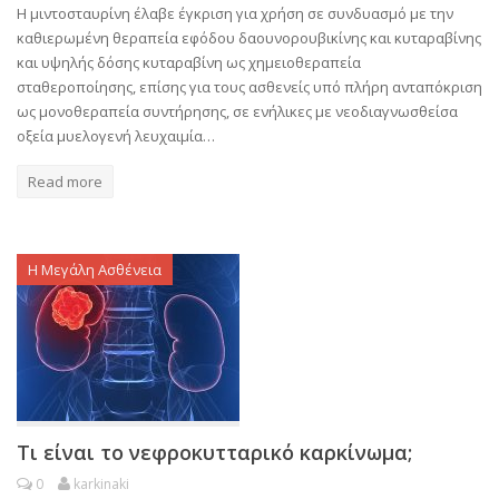
Η μιντοσταυρίνη έλαβε έγκριση για χρήση σε συνδυασμό με την
καθιερωμένη θεραπεία εφόδου δαουνορουβικίνης και κυταραβίνης
και υψηλής δόσης κυταραβίνη ως χημειοθεραπεία
σταθεροποίησης, επίσης για τους ασθενείς υπό πλήρη ανταπόκριση
ως μονοθεραπεία συντήρησης, σε ενήλικες με νεοδιαγνωσθείσα
οξεία μυελογενή λευχαιμία…
Read more
Η Μεγάλη Ασθένεια
Τι είναι το νεφροκυτταρικό καρκίνωμα;
0
karkinaki