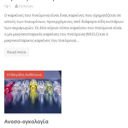
1
karkinaki
Ο καρκίνος του πνεύμονα είναι ένας καρκίνος που σχηματίζεται σε
ιστούς των πνευμόνων, προερχόμενος από διάφορα είδη κυττάρων
των αεραγωγών. Οι δύο κύριοι τύποι καρκίνου του πνεύμονα είναι
ο μη-μικροκυτταρικός καρκίνος του πνεύμονα (NSCLC) και o
μικροκυτταρικος καρκίνος του πνεύμονα…
Read more
Η Μεγάλη Ασθένεια
Ανοσο-ογκολογία