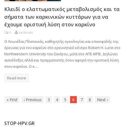
Κλειδί ο ελαττωματικός μεταβολισμός και τα
σήματα των καρκινικών κυττάρων για να
έχουμε οριστική λύση στον καρκίνο
0
karkinaki
Ο Λεωνίδας Πλατανιάς, καθηγητής ογκολογίας και επικεφαλής της
έρευνας για τον καρκίνο στο ερευνητικό κέντρο Robert H. Lurie στο
Northwestern University του Σικάγου, μιλά στο ΑΠΕ-ΜΠΕ. Δηλώνει
αισιόδοξος αλλά και πραγματιστής όσον αφορά την οριστική λύση
στον καρκίνο. Ο κ.…
Read more
«
First
‹
Previous
3
4
5
6
7
8
Next
›
STOP-HPV.GR