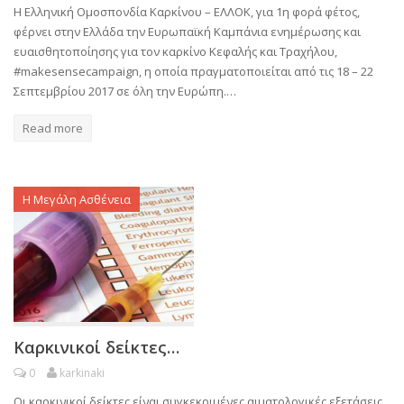
Η Ελληνική Ομοσπονδία Καρκίνου – ΕΛΛΟΚ, για 1η φορά φέτος,
φέρνει στην Ελλάδα την Ευρωπαϊκή Καμπάνια ενημέρωσης και
ευαισθητοποίησης για τον καρκίνο Κεφαλής και Τραχήλου,
#makesensecampaign, η οποία πραγματοποιείται από τις 18 – 22
Σεπτεμβρίου 2017 σε όλη την Ευρώπη.…
Read more
Η Μεγάλη Ασθένεια
Καρκινικοί δείκτες…
0
karkinaki
Οι καρκινικοί δείκτες είναι συγκεκριμένες αιματολογικές εξετάσεις