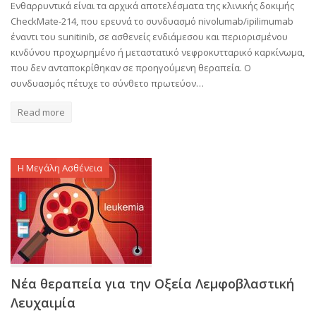
Ενθαρρυντικά είναι τα αρχικά αποτελέσματα της κλινικής δοκιμής
CheckMate-214, που ερευνά το συνδυασμό nivolumab/ipilimumab
έναντι του sunitinib, σε ασθενείς ενδιάμεσου και περιορισμένου
κινδύνου προχωρημένο ή μεταστατικό νεφροκυτταρικό καρκίνωμα,
που δεν ανταποκρίθηκαν σε προηγούμενη θεραπεία. Ο
συνδυασμός πέτυχε το σύνθετο πρωτεύον…
Read more
Η Μεγάλη Ασθένεια
Νέα θεραπεία για την Οξεία Λεμφοβλαστική
Λευχαιμία