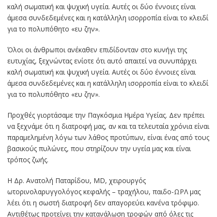
καλή σωματική και ψυχική υγεία. Αυτές οι δύο έννοιες είναι
άμεσα συνδεδεμένες και η κατάλληλη ισορροπία είναι το κλειδί
για το πολυπόθητο «ευ ζην».
Όλοι οι άνθρωποι ανέκαθεν επιδίδονταν στο κυνήγι της
ευτυχίας, ξεχνώντας ενίοτε ότι αυτό απαιτεί να συνυπάρχει
καλή σωματική και ψυχική υγεία. Αυτές οι δύο έννοιες είναι
άμεσα συνδεδεμένες και η κατάλληλη ισορροπία είναι το κλειδί
για το πολυπόθητο «ευ ζην».
Προχθές γιορτάσαμε την Παγκόσμια Ημέρα Υγείας. Δεν πρέπει
να ξεχνάμε ότι η διατροφή μας, αν και τα τελευταία χρόνια είναι
παραμελημένη λόγω των λάθος προτύπων, είναι ένας από τους
βασικούς πυλώνες, που στηρίζουν την υγεία μας και είναι
τρόπος ζωής.
Η Δρ. Ανατολή Παταρίδου, MD, χειρουργός
ωτορινολαρυγγολόγος κεφαλής – τραχήλου, παιδο-ΩΡΛ μας
λέει ότι η σωστή διατροφή δεν απαγορεύει κανένα τρόφιμο.
Αντιθέτως προτείνει την κατανάλωση τροφών από όλες τις