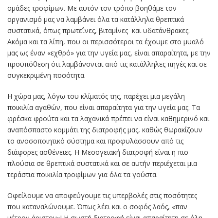
ομάδες τροφίμων. Με αυτόν τον τρόπο βοηθάμε τον
οργανισμό μας να λαμβάνει όλα τα κατάλληλα θρεπτικά
συστατικά, όπως πρωτεΐνες, βιταμίνες και υδατάνθρακες.
Ακόμα και τα λίπη, που οι περισσότεροι τα έχουμε στο μυαλό
μας ως έναν «εχθρό» για την υγεία μας, είναι απαραίτητα, με την
προϋπόθεση ότι λαμβάνονται από τις κατάλληλες πηγές και σε
συγκεκριμένη ποσότητα.
Η χώρα μας, λόγω του κλίματός της, παρέχει μια μεγάλη
ποικιλία αγαθών, που είναι απαραίτητα για την υγεία μας. Τα
φρέσκα φρούτα και τα λαχανικά πρέπει να είναι καθημερινό και
αναπόσπαστο κομμάτι της διατροφής μας, καθώς θωρακίζουν
το ανοσοποιητικό σύστημα και προφυλάσσουν από τις
διάφορες ασθένειες. Η Μεσογειακή διατροφή είναι η πιο
πλούσια σε θρεπτικά συστατικά και σε αυτήν περιέχεται μια
τεράστια ποικιλία τροφίμων για όλα τα γούστα.
Οφείλουμε να αποφεύγουμε τις υπερβολές στις ποσότητες
που καταναλώνουμε. Όπως λέει και ο σοφός λαός, «παν
μέτρον άριστον»! Η σωστή διατροφή είναι απαραίτητη σε όλη