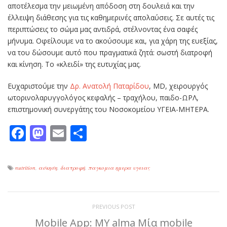
αποτέλεσμα την μειωμένη απόδοση στη δουλειά και την
έλλειψη διάθεσης για τις καθημερινές απολαύσεις. Σε αυτές τις
περιπτώσεις το σώμα μας αντιδρά, στέλνοντας ένα σαφές
μήνυμα. Οφείλουμε να το ακούσουμε και, για χάρη της ευεξίας,
να του δώσουμε αυτό που πραγματικά ζητά: σωστή διατροφή
και κίνηση. Το «κλειδί» της ευτυχίας μας.
Ευχαριστούμε την
Δρ. Ανατολή Παταρίδου
, MD, χειρουργός
ωτορινολαρυγγολόγος κεφαλής – τραχήλου, παιδο-ΩΡΛ,
επιστημονική συνεργάτης του Νοσοκομείου ΥΓΕΙΑ-ΜΗΤΕΡΑ.
Facebook
Mastodon
Email
Μοιραστείτε
nutrition
,
ασκηση
,
διατροφή
,
παγκομια ημερα υγειας
PREVIOUS POST
Mobile App: MY alma Μία mobile