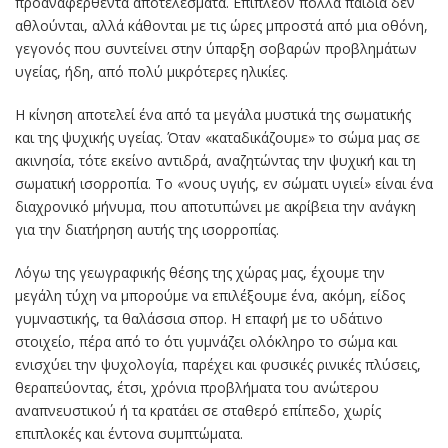
προαναφερθέντα αποτελέσματα. Επιπλέον πολλά παιδιά δεν
αθλούνται, αλλά κάθονται με τις ώρες μπροστά από μια οθόνη,
γεγονός που συντείνει στην ύπαρξη σοβαρών προβλημάτων
υγείας, ήδη, από πολύ μικρότερες ηλικίες.
Η κίνηση αποτελεί ένα από τα μεγάλα μυστικά της σωματικής
και της ψυχικής υγείας. Όταν «καταδικάζουμε» το σώμα μας σε
ακινησία, τότε εκείνο αντιδρά, αναζητώντας την ψυχική και τη
σωματική ισορροπία. Το «νους υγιής, εν σώματι υγιεί» είναι ένα
διαχρονικό μήνυμα, που αποτυπώνει με ακρίβεια την ανάγκη
για την διατήρηση αυτής της ισορροπίας.
Λόγω της γεωγραφικής θέσης της χώρας μας, έχουμε την
μεγάλη τύχη να μπορούμε να επιλέξουμε ένα, ακόμη, είδος
γυμναστικής, τα θαλάσσια σπορ. Η επαφή με το υδάτινο
στοιχείο, πέρα από το ότι γυμνάζει ολόκληρο το σώμα και
ενισχύει την ψυχολογία, παρέχει και φυσικές ρινικές πλύσεις,
θεραπεύοντας, έτσι, χρόνια προβλήματα του ανώτερου
αναπνευστικού ή τα κρατάει σε σταθερό επίπεδο, χωρίς
επιπλοκές και έντονα συμπτώματα.