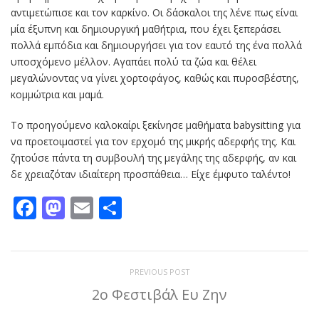
αντιμετώπισε και τον καρκίνο. Οι δάσκαλοι της λένε πως είναι
μία έξυπνη και δημιουργική μαθήτρια, που έχει ξεπεράσει
πολλά εμπόδια και δημιουργήσει για τον εαυτό της ένα πολλά
υποσχόμενο μέλλον. Αγαπάει πολύ τα ζώα και θέλει
μεγαλώνοντας να γίνει χορτοφάγος, καθώς και πυροσβέστης,
κομμώτρια και μαμά.
Το προηγούμενο καλοκαίρι ξεκίνησε μαθήματα babysitting για
να προετοιμαστεί για τον ερχομό της μικρής αδερφής της. Και
ζητούσε πάντα τη συμβουλή της μεγάλης της αδερφής, αν και
δε χρειαζόταν ιδιαίτερη προσπάθεια… Είχε έμφυτο ταλέντο!
Facebook
Mastodon
Email
Μοιραστείτε
PREVIOUS POST
2ο Φεστιβάλ Ευ Ζην