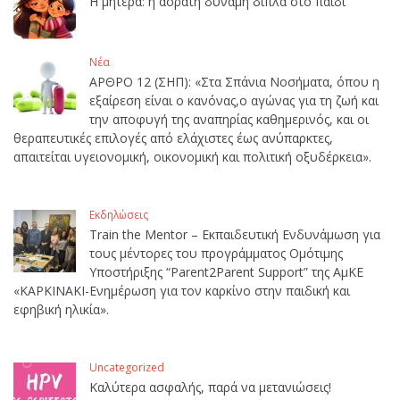
Η μητέρα: η αόρατη δύναμη δίπλα στο παιδί
Νέα
ΑΡΘΡΟ 12 (ΣΗΠ): «Στα Σπάνια Νοσήματα, όπου η
εξαίρεση είναι ο κανόνας,ο αγώνας για τη ζωή και
την αποφυγή της αναπηρίας καθημερινός, και οι
θεραπευτικές επιλογές από ελάχιστες έως ανύπαρκτες,
απαιτείται υγειονομική, οικονομική και πολιτική οξυδέρκεια».
Εκδηλώσεις
Train the Mentor – Εκπαιδευτική Ενδυνάμωση για
τους μέντορες του προγράμματος Ομότιμης
Υποστήριξης “Parent2Parent Support” της ΑμΚΕ
«ΚΑΡΚΙΝΑΚΙ-Ενημέρωση για τον καρκίνο στην παιδική και
εφηβική ηλικία».
Uncategorized
Καλύτερα ασφαλής, παρά να μετανιώσεις!