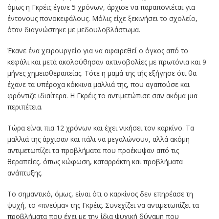
όμως η Γκρέις έγινε 5 χρόνων, άρχισε να παραπονιέται για
έντονους πονοκεφάλους. Μόλις είχε ξεκινήσει το σχολείο,
όταν διαγνώστηκε με μεδουλοβλάστωμα.
Έκανε ένα χειρουργείο για να αφαιρεθεί ο όγκος από το
κεφάλι και μετά ακολούθησαν ακτινοβολίες με πρωτόνια και 9
μήνες χημειοθεραπείας. Τότε η μαμά της τής εξήγησε ότι θα
έχανε τα υπέροχα κόκκινα μαλλιά της, που αγαπούσε και
φρόντιζε ιδιαίτερα. Η Γκρέις το αντιμετώπισε σαν ακόμα μια
περιπέτεια.
Τώρα είναι πια 12 χρόνων και έχει νικήσει τον καρκίνο. Τα
μαλλιά της άρχισαν και πάλι να μεγαλώνουν, αλλά ακόμη
αντιμετωπίζει τα προβλήματα που προέκυψαν από τις
θεραπείες, όπως κώφωση, καταρράκτη και προβλήματα
ανάπτυξης.
Το σημαντικό, όμως, είναι ότι ο καρκίνος δεν επηρέασε τη
ψυχή, το «πνεύμα» της Γκρέις. Συνεχίζει να αντιμετωπίζει τα
προβλήματα που έχει με την ίδια ψυχική δύναμη που