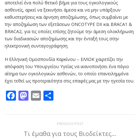
αποτελεί ένα πολύ θετικό βήμα για τους ογκολογικούς
ασθενείς, αρκεί να ξεκινήσει άμεσα και να μην υπάρξουν
καθυστερήσεις και άρνηση αποζημίωσης, όπως συμβαίνει με
την αποζημίωση των εξετάσεων ONCOTYPE DX και BRACA1 &
BRACA2, για τις οποίες επίσης ζητούμε την άμεση ολοκλήρωση
των διαδικασιών αποζημίωσης και την ένταξή τους στην
ηλεκτρονική συνταγογράφηση.
Η Ελληνική Ομοσπονδία Καρκίνου – ΕΛΛΟΚ χαιρετίζει την
απόφαση του Υπουργείου Υγείας να ικανοποιήσει ένα πάγιο
αίτημα των ογκολογικών ασθενών, το οποίο επανειλημμένα
έχει τεθεί ως προτεραιότητα στις επαφές μας με την ηγεσία του.
Facebook
Mastodon
Email
Μοιραστείτε
PREVIOUS POST
Τι έμαθα για τους Βιοδείκτες…