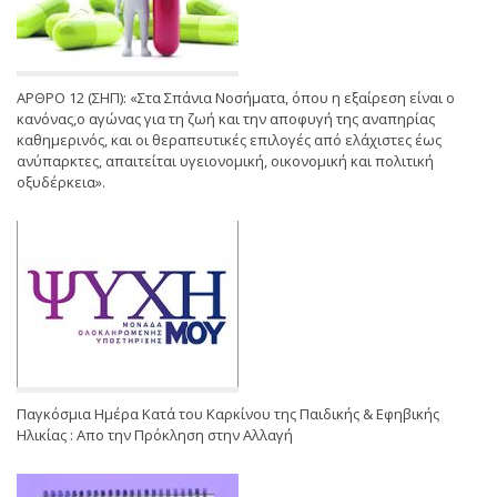
ΑΡΘΡΟ 12 (ΣΗΠ): «Στα Σπάνια Νοσήματα, όπου η εξαίρεση είναι ο
κανόνας,ο αγώνας για τη ζωή και την αποφυγή της αναπηρίας
καθημερινός, και οι θεραπευτικές επιλογές από ελάχιστες έως
ανύπαρκτες, απαιτείται υγειονομική, οικονομική και πολιτική
οξυδέρκεια».
Παγκόσμια Ημέρα Κατά του Καρκίνου της Παιδικής & Εφηβικής
Ηλικίας : Απο την Πρόκληση στην Αλλαγή