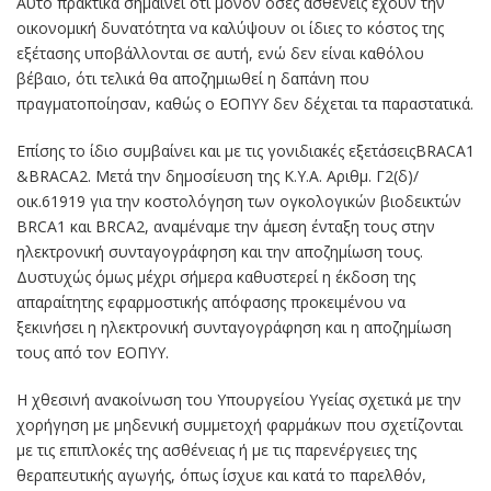
Αυτό πρακτικά σημαίνει ότι μόνον όσες ασθενείς έχουν την
οικονομική δυνατότητα να καλύψουν οι ίδιες το κόστος της
εξέτασης υποβάλλονται σε αυτή, ενώ δεν είναι καθόλου
βέβαιο, ότι τελικά θα αποζημιωθεί η δαπάνη που
πραγματοποίησαν, καθώς ο ΕΟΠΥΥ δεν δέχεται τα παραστατικά.
Επίσης το ίδιο συμβαίνει και με τις γονιδιακές εξετάσειςBRACA1
&BRACA2. Μετά την δημοσίευση της Κ.Υ.Α. Αριθμ. Γ2(δ)/
οικ.61919 για την κοστολόγηση των ογκολογικών βιοδεικτών
ΒRCA1 και ΒRCA2, αναμέναμε την άμεση ένταξη τους στην
ηλεκτρονική συνταγογράφηση και την αποζημίωση τους.
Δυστυχώς όμως μέχρι σήμερα καθυστερεί η έκδοση της
απαραίτητης εφαρμοστικής απόφασης προκειμένου να
ξεκινήσει η ηλεκτρονική συνταγογράφηση και η αποζημίωση
τους από τον ΕΟΠΥΥ.
Η χθεσινή ανακοίνωση του Υπουργείου Υγείας σχετικά με την
χορήγηση με μηδενική συμμετοχή φαρμάκων που σχετίζονται
με τις επιπλοκές της ασθένειας ή με τις παρενέργειες της
θεραπευτικής αγωγής, όπως ίσχυε και κατά το παρελθόν,