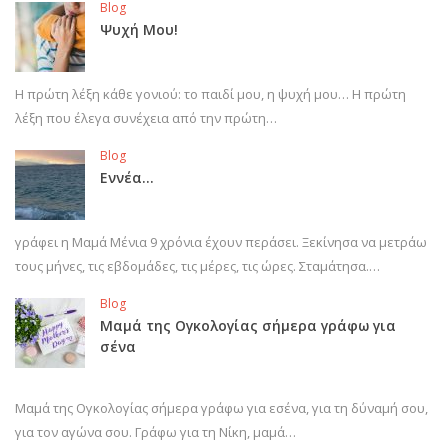
Blog
Ψυχή Μου!
Η πρώτη λέξη κάθε γονιού: το παιδί μου, η ψυχή μου… Η πρώτη
λέξη που έλεγα συνέχεια από την πρώτη…
Blog
Εννέα…
γράφει η Μαμά Μένια 9 χρόνια έχουν περάσει. Ξεκίνησα να μετράω
τους μήνες, τις εβδομάδες, τις μέρες, τις ώρες. Σταμάτησα.…
Blog
Μαμά της Ογκολογίας σήμερα γράφω για
σένα
Μαμά της Ογκολογίας σήμερα γράφω για εσένα, για τη δύναμή σου,
για τον αγώνα σου. Γράφω για τη Νίκη, μαμά…