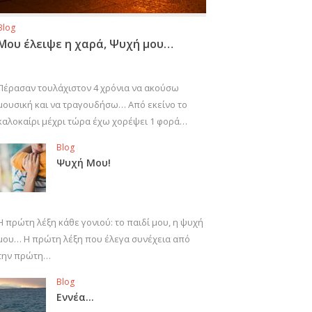
Blog
Μου έλειψε η χαρά, Ψυχή μου…
Πέρασαν τουλάχιστον 4 χρόνια να ακούσω
μουσική και να τραγουδήσω… Από εκείνο το
καλοκαίρι μέχρι τώρα έχω χορέψει 1 φορά…
Blog
Ψυχή Μου!
Η πρώτη λέξη κάθε γονιού: το παιδί μου, η ψυχή
μου… Η πρώτη λέξη που έλεγα συνέχεια από
την πρώτη…
Blog
Εννέα…