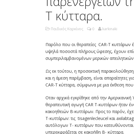
παρενεργειών τη
T κύτταρα.
Παιδικός Καρκίνος
0
karkinaki
Παρόλο που οι θεραπείες CAR-T κυττάρων έχο
υψηλά ποσοστά πλήρους ύφεσης, έχουν επί
συμπεριλαμβανομένων μερικών απειλητικών 
Ως εκ τούτου, η προσεκτική παρακολούθηση 
και η άμεση παρέμβαση, είναι απαραίτητες γ
CAR-Τ κύτταρα, σύμφωνα με μια έκθεση που δ
Οταν αρχικά εγκρίθηκε από την Αμερικανική
θεραπευτική αγωγή CAR Τ-κυττάρων ήταν έν
κακοηθειών Β-κυττάρων. Προς το παρόν, έχε
Τ-κυττάρων: τις tisagenlecleucel και axilabta
αυτόλογων Τ- κυττάρων που κατευθύνονται 
υπερεκφράζεται σε κακοήθη Β- κύτταρα.