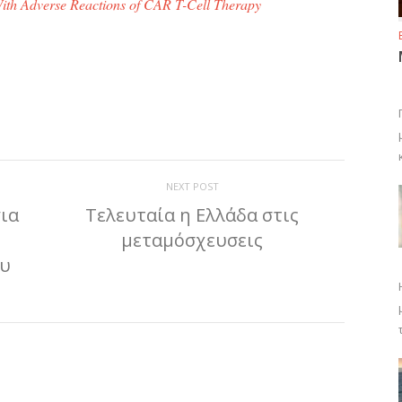
ith Adverse Reactions of CAR T-Cell Therapy
ίτε
NEXT POST
ια
Τελευταία η Ελλάδα στις
μεταμόσχευσεις
ου