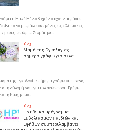
γράφει η Μαμά Μένια 9 χρόνια έχουν περάσει.
Ξεκίνησα να μετράω τους μήνες, τις εβδομάδες,
τις μέρες, τις ώρες. Σταμάτησα.…
Blog
Μαμά της Ογκολογίας
σήμερα γράφω για σένα
Μαμά της Ογκολογίας σήμερα γράφω για εσένα,
για τη δύναμή σου, για τον αγώνα σου. Γράφω
για τη Νίκη, μαμά…
Blog
Το Εθνικό Πρόγραμμα
Εμβολιασμών Παιδιών και
Εφήβων συμπεριλαμβάνει