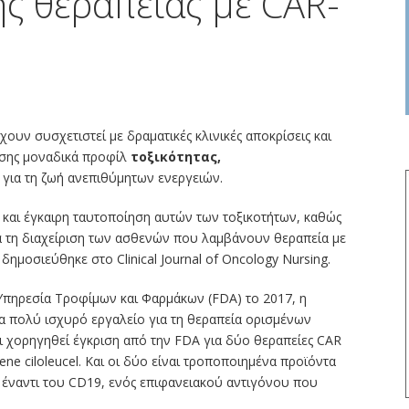
ς θεραπείας με CAR-
υν συσχετιστεί με δραματικές κλινικές αποκρίσεις και
σης μοναδικά προφίλ
τοξικότητας,
για τη ζωή ανεπιθύμητων ενεργειών.
και έγκαιρη ταυτοποίηση αυτών των τοξικοτήτων, καθώς
ια τη διαχείριση των ασθενών που λαμβάνουν θεραπεία με
ημοσιεύθηκε στο Clinical Journal of Oncology Nursing.
 Υπηρεσία Τροφίμων και Φαρμάκων (FDA) το 2017, η
α πολύ ισχυρό εργαλείο για τη θεραπεία ορισμένων
ι χορηγηθεί έγκριση από την FDA για δύο θεραπείες CAR
gene ciloleucel. Και οι δύο είναι τροποποιημένα προϊόντα
έναντι του CD19, ενός επιφανειακού αντιγόνου που