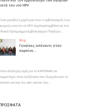
πλέον και τον εμβολιασμό των αγοριών
κατά του ιού HPV
Είναι μεγάλη η χαρά μας που ο εμβολιασμός των
αγοριών για τον ιό HPV συμπεριλαμβάνεται στο
Εθνικό Πρόγραμμα Εμβολιασμών Παιδιών…
Blog
Γυναίκες απέναντι στον
καρκίνο…
Ήταν ιδιαίτερη τιμή για το ΚΑΡΚΙΝΑΚΙ να
συμμετέχει στην συζήτηση που διοργάνωσε το
women act και του win cancer την…
ΠΡΟΣΦΑΤΑ