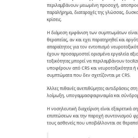
περιλαμβάνουν μειωμένη προσοχή, αποπροσ
παραλήρημα, διαταραχές της γλώσσας, δυσκολ
κρίσεις.
Η διάμεση εμφάνιση των συμπτωμάτων είναι
θεραπείας, αν και εχει παρατηρηθεί και αργό
απαραίτητος για τον εντοπισμό νευροτοξικότ
έχουν προσαρμοστεί ορισμένα εργαλεία αξιο
τοξικότητας μπορεί να περιλαμβάνουν tociliz
υποφέρουν από CRS και νευροτοξικότητα ή κ
συμπτώματα που δεν σχετίζονται με CRS.
Άλλες πιθανές ανεπιθύμητες αντιδράσεις στ
λοίμωξη, υπογαμμασφαιριναιμία και σύνδρο
Η νοσηλευτική διαχείριση είναι εξαιρετικά 
επιπτώσεων και την παροχή συντονισμού φρο
τους ασθενείς που υποβάλλονται σε θεραπεί