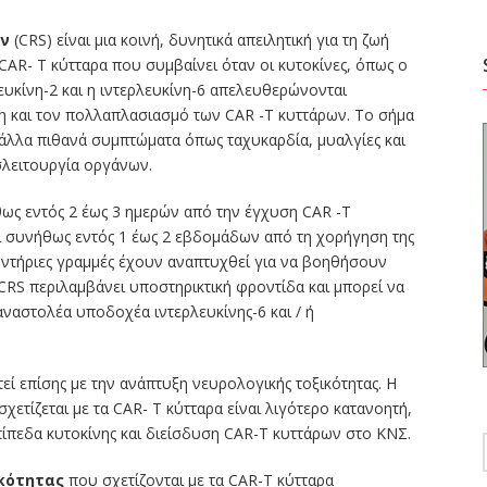
ών
(CRS) είναι μια κοινή, δυνητικά απειλητική για τη ζωή
 CAR- Τ κύτταρα που συμβαίνει όταν οι κυτοκίνες, όπως ο
υκίνη-2 και η ιντερλευκίνη-6 απελευθερώνονται
η και τον πολλαπλασιασμό των CAR -Τ κυττάρων. Το σήμα
 άλλα πιθανά συμπτώματα όπως ταχυκαρδία, μυαλγίες και
σλειτουργία οργάνων.
θως εντός 2 έως 3 ημερών από την έγχυση CAR -Τ
ι συνήθως εντός 1 έως 2 εβδομάδων από τη χορήγηση της
θυντήριες γραμμές έχουν αναπτυχθεί για να βοηθήσουν
CRS περιλαμβάνει υποστηρικτική φροντίδα και μπορεί να
αναστολέα υποδοχέα ιντερλευκίνης-6 και / ή
τεί επίσης με την ανάπτυξη νευρολογικής τοξικότητας. Η
ετίζεται με τα CAR- T κύτταρα είναι λιγότερο κατανοητή,
πίπεδα κυτοκίνης και διείσδυση CAR-T κυττάρων στο ΚΝΣ.
κότητας
που σχετίζονται με τα CAR-T κύτταρα