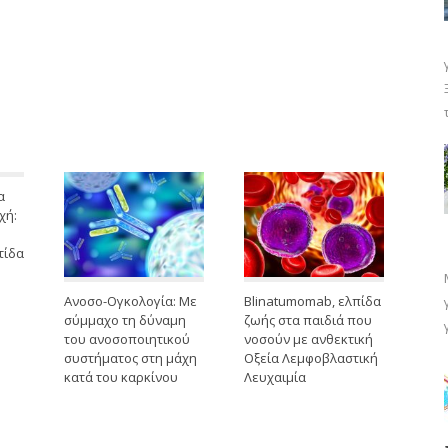
α
χή:
τίδα
Ανοσο-Ογκολογία: Με
Blinatumomab, ελπίδα
σύμμαχο τη δύναμη
ζωής στα παιδιά που
του ανοσοποιητικού
νοσούν με ανθεκτική
συστήματος στη μάχη
Οξεία Λεμφοβλαστική
κατά του καρκίνου
Λευχαιμία