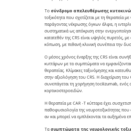
Το
σύνδρομο απελευθέρωσης κυτοκιν
τοξικότητα που σχετίζεται με τη θεραπεία με
παράγοντας νέκρωσης όγκων άλφα, η ιντερλε
συστηματικά ως απόκριση στην ενεργοποίησ
κατατεθέν της CRS είναι υψηλός πυρετός, με
κόπωση, με πιθανή κλινική συνέπεια την δυ
Ο μέσος χρόνος έναρξης της CRS είναι συνή
κυττάρων με τα συμπτώματα να εμφανίζοντα
θεραπείας. Κλίμακες ταξινόμησης και κατευ
στην αξιολόγηση του CRS. Η διαχείριση του 
συνεπάγεται τη χορήγηση tocilizumab, ενός 
κορτικοστεροειδών.
Η θεραπεία με CAR -Τ κύτταρα έχει συσχετισ
παθοφυσιολογία της νευροτοξικότητας που σχ
αν και μπορεί να εμπλέκονται τα αυξημένα ε
Τα
συμπτώματα της νευρολογικής τοξι