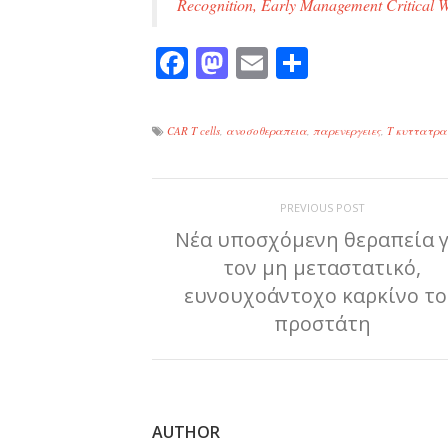
Recognition, Early Management Critical W
Facebook
Mastodon
Email
Μοιραστε
CAR T cells
,
ανοσοθεραπεια
,
παρενεργειες
,
Τ κυττατρα
PREVIOUS POST
Νέα υποσχόμενη θεραπεία γ
τον μη μεταστατικό,
ευνουχοάντοχο καρκίνο τ
προστάτη
AUTHOR