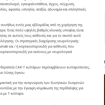
ανατολισμό, εγκεφαλοπάθεια, άγχος, σύγχυση,
ίες, αφασία, υπνηλία, αταξία, αδυναμία και επιληπτικές
 συνήθως εντός μιας εβδομάδας από τη χορήγηση της
τερα. Ένας πολύ υψηλός βαθμός κλινικής υποψίας είναι
ητας σε αυτούς τους ασθενείς και για το σκοπό αυτό
λόγησης. Οι στρατηγικές διαχείρισης νευρολογικής
umab και / ή κορτικοστεροειδή για ασθενείς που
ορτικοστεροειδή για εκείνους με νευρολογικά
η θεραπεία CAR-Τ κυττάρων περιλαμβάνουν κυτταροπενίες,
μο λύσης όγκου.
σημαντική για την αναγνώριση των δυνητικών δυσμενών
ντίδας με την έγκαιρη κλιμάκωση της περίθαλψης για
α με Τ-κύτταρα.