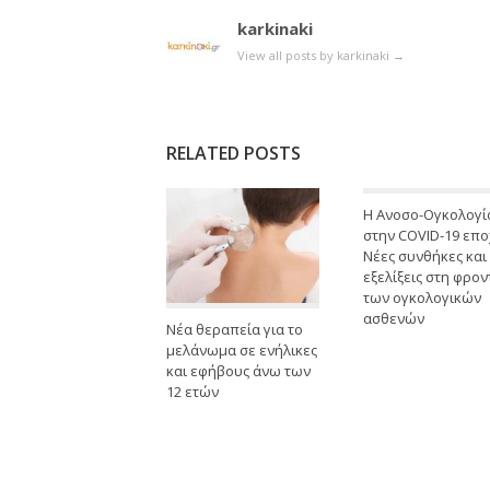
karkinaki
View all posts by karkinaki
→
RELATED POSTS
Η Ανοσο-Ογκολογί
στην COVID-19 επο
Νέες συνθήκες και
εξελίξεις στη φρον
των ογκολογικών
ασθενών
Νέα θεραπεία για το
μελάνωμα σε ενήλικες
και εφήβους άνω των
12 ετών