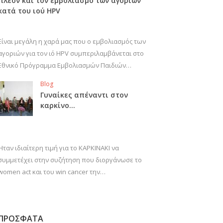
πλέον και τον εμβολιασμό των αγοριών
κατά του ιού HPV
Είναι μεγάλη η χαρά μας που ο εμβολιασμός των
αγοριών για τον ιό HPV συμπεριλαμβάνεται στο
Εθνικό Πρόγραμμα Εμβολιασμών Παιδιών…
Blog
Γυναίκες απέναντι στον
καρκίνο…
Ήταν ιδιαίτερη τιμή για το ΚΑΡΚΙΝΑΚΙ να
συμμετέχει στην συζήτηση που διοργάνωσε το
women act και του win cancer την…
ΠΡΟΣΦΑΤΑ