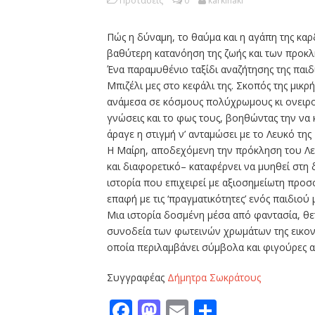
Προτάσεις
0
karkinaki
Πώς η δύναμη, το θαύμα και η αγάπη της κα
βαθύτερη κατανόηση της ζωής και των προκλ
Ένα παραμυθένιο ταξίδι αναζήτησης της παιδι
Μπιζέλι μες στο κεφάλι της. Σκοπός της μικρ
ανάμεσα σε κόσμους πολύχρωμους κι ονειρ
γνώσεις και το φως τους, βοηθώντας την να 
άραγε η στιγμή ν’ ανταμώσει με το Λευκό της Μ
Η Μαίρη, αποδεχόμενη την πρόκληση του Λε
και διαφορετικό– καταφέρνει να μυηθεί στη δι
ιστορία που επιχειρεί με αξιοσημείωτη προσ
επαφή με τις ‘πραγματικότητες’ ενός παιδιού
Μια ιστορία δοσμένη μέσα από φαντασία, θετ
συνοδεία των φωτεινών χρωμάτων της εικον
οποία περιλαμβάνει σύμβολα και φιγούρες α
Συγγραφέας
Δήμητρα Σωκράτους
Facebook
Mastodon
Email
Μοιραστε