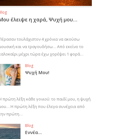
Blog
Μου έλειψε η χαρά, Ψυχή μου…
Πέρασαν τουλάχιστον 4 χρόνια να ακούσω
μουσική και να τραγουδήσω… Από εκείνο το
καλοκαίρι μέχρι τώρα έχω χορέψει 1 φορά…
Blog
Ψυχή Μου!
Η πρώτη λέξη κάθε γονιού: το παιδί μου, η ψυχή
μου… Η πρώτη λέξη που έλεγα συνέχεια από
την πρώτη…
Blog
Εννέα…