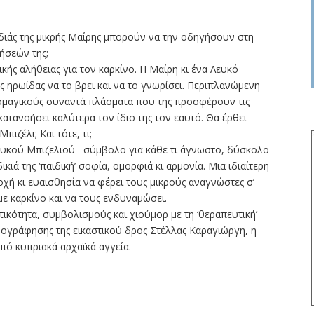
ρδιάς της μικρής Μαίρης μπορούν να την οδηγήσουν στη
ήσεών της;
κής αλήθειας για τον καρκίνο. Η Μαίρη κι ένα Λευκό
ής ηρωίδας να το βρει και να το γνωρίσει. Περιπλανώμενη
ομαγικούς συναντά πλάσματα που της προσφέρουν τις
κατανοήσει καλύτερα τον ίδιο της τον εαυτό. Θα έρθει
πιζέλι; Και τότε, τι;
υκού Μπιζελιού –σύμβολο για κάθε τι άγνωστο, δύσκολο
κιά της ‘παιδική’ σοφία, ομορφιά κι αρμονία. Μια ιδιαίτερη
οχή κι ευαισθησία να φέρει τους μικρούς αναγνώστες σ’
 με καρκίνο και να τους ενδυναμώσει.
ικότητα, συμβολισμούς και χιούμορ με τη ‘θεραπευτική’
ογράφησης της εικαστικού δρος Στέλλας Καραγιώργη, η
πό κυπριακά αρχαϊκά αγγεία.
ίτε