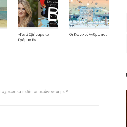
«Γιατί Σβήσαμε το
Oι Κωνικοί Άνθρωποι
Γράμμα Β»
ποχρεωτικά πεδία σημειώνονται με
*