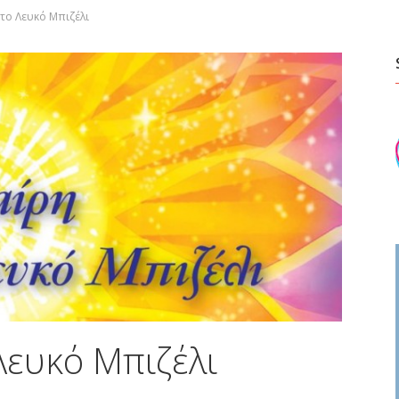
 το Λευκό Μπιζέλι
Λευκό Μπιζέλι