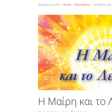
Βρίσκεστε εδώ:
Home
›
Προτάσεις
›
Η Μαίρη και
Η Μαίρη και το 