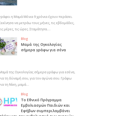
γράφει η Μαμά Μένια 9 χρόνια έχουν περάσει.
Ξεκίνησα να μετράω τους μήνες, τις εβδομάδες,
τις μέρες, τις ώρες. Σταμάτησα.…
Blog
Μαμά της Ογκολογίας
σήμερα γράφω για σένα
Μαμά της Ογκολογίας σήμερα γράφω για εσένα,
για τη δύναμή σου, για τον αγώνα σου. Γράφω
για τη Νίκη, μαμά…
Blog
Το Εθνικό Πρόγραμμα
Εμβολιασμών Παιδιών και
Εφήβων συμπεριλαμβάνει