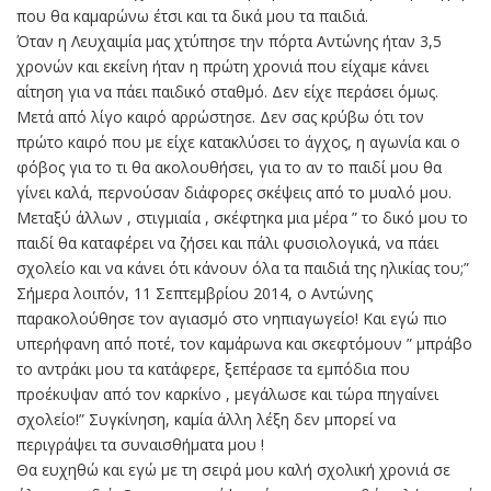
που θα καμαρώνω έτσι και τα δικά μου τα παιδιά.
Όταν η Λευχαιμία μας χτύπησε την πόρτα Αντώνης ήταν 3,5
χρονών και εκείνη ήταν η πρώτη χρονιά που είχαμε κάνει
αίτηση για να πάει παιδικό σταθμό. Δεν είχε περάσει όμως.
Μετά από λίγο καιρό αρρώστησε. Δεν σας κρύβω ότι τον
πρώτο καιρό που με είχε κατακλύσει το άγχος, η αγωνία και ο
φόβος για το τι θα ακολουθήσει, για το αν το παιδί μου θα
γίνει καλά, περνούσαν διάφορες σκέψεις από το μυαλό μου.
Μεταξύ άλλων , στιγμιαία , σκέφτηκα μια μέρα ” το δικό μου το
παιδί θα καταφέρει να ζήσει και πάλι φυσιολογικά, να πάει
σχολείο και να κάνει ότι κάνουν όλα τα παιδιά της ηλικίας του;”
Σήμερα λοιπόν, 11 Σεπτεμβρίου 2014, ο Αντώνης
παρακολούθησε τον αγιασμό στο νηπιαγωγείο! Και εγώ πιο
υπερήφανη από ποτέ, τον καμάρωνα και σκεφτόμουν ” μπράβο
το αντράκι μου τα κατάφερε, ξεπέρασε τα εμπόδια που
προέκυψαν από τον καρκίνο , μεγάλωσε και τώρα πηγαίνει
σχολείο!” Συγκίνηση, καμία άλλη λέξη δεν μπορεί να
περιγράψει τα συναισθήματα μου !
Θα ευχηθώ και εγώ με τη σειρά μου καλή σχολική χρονιά σε