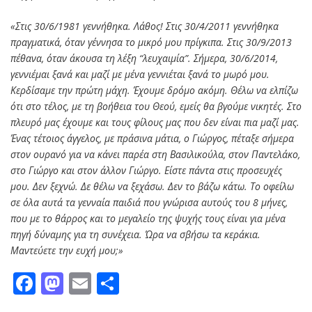
«Στις 30/6/1981 γεννήθηκα. Λάθος! Στις 30/4/2011 γεννήθηκα
πραγματικά, όταν γέννησα το μικρό μου πρίγκιπα. Στις 30/9/2013
πέθανα, όταν άκουσα τη λέξη “λευχαιμία”. Σήμερα, 30/6/2014,
γεννιέμαι ξανά και μαζί με μένα γεννιέται ξανά το μωρό μου.
Κερδίσαμε την πρώτη μάχη. Έχουμε δρόμο ακόμη. Θέλω να ελπίζω
ότι στο τέλος, με τη βοήθεια του Θεού, εμείς θα βγούμε νικητές. Στο
πλευρό μας έχουμε και τους φίλους μας που δεν είναι πια μαζί μας.
Ένας τέτοιος άγγελος, με πράσινα μάτια, ο Γιώργος, πέταξε σήμερα
στον ουρανό για να κάνει παρέα στη Βασιλικούλα, στον Παντελάκο,
στο Γιώργο και στον άλλον Γιώργο. Είστε πάντα στις προσευχές
μου. Δεν ξεχνώ. Δε θέλω να ξεχάσω. Δεν το βάζω κάτω. Το οφείλω
σε όλα αυτά τα γενναία παιδιά που γνώρισα αυτούς του 8 μήνες,
που με το θάρρος και το μεγαλείο της ψυχής τους είναι για μένα
πηγή δύναμης για τη συνέχεια. Ώρα να σβήσω τα κεράκια.
Μαντεύετε την ευχή μου;»
Facebook
Mastodon
Email
Μοιραστείτε