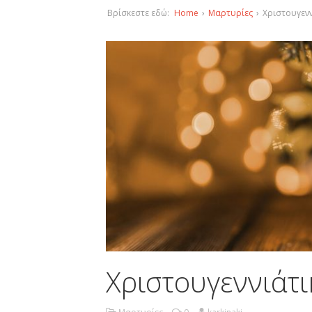
Βρίσκεστε εδώ:
Home
›
Μαρτυρίες
›
Χριστουγενν
Χριστουγεννιάτι