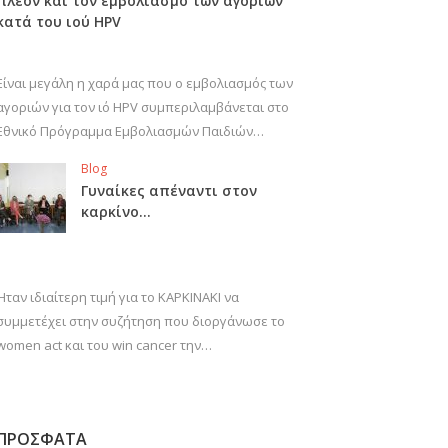
πλέον και τον εμβολιασμό των αγοριών
κατά του ιού HPV
Είναι μεγάλη η χαρά μας που ο εμβολιασμός των
αγοριών για τον ιό HPV συμπεριλαμβάνεται στο
Εθνικό Πρόγραμμα Εμβολιασμών Παιδιών…
Blog
Γυναίκες απέναντι στον
καρκίνο…
Ήταν ιδιαίτερη τιμή για το ΚΑΡΚΙΝΑΚΙ να
συμμετέχει στην συζήτηση που διοργάνωσε το
women act και του win cancer την…
ΠΡΟΣΦΑΤΑ