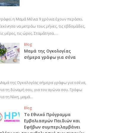
γράφει η Μαμά Μένια 9 χρόνια έχουν περάσει.
Ξεκίνησα να μετράω τους μήνες, τις εβδομάδες,
τις μέρες, τις ώρες. Σταμάτησα.…
Blog
Μαμά της Ογκολογίας
σήμερα γράφω για σένα
Μαμά της Ογκολογίας σήμερα γράφω για εσένα,
για τη δύναμή σου, για τον αγώνα σου. Γράφω
για τη Νίκη, μαμά…
Blog
Το Εθνικό Πρόγραμμα
Εμβολιασμών Παιδιών και
Εφήβων συμπεριλαμβάνει