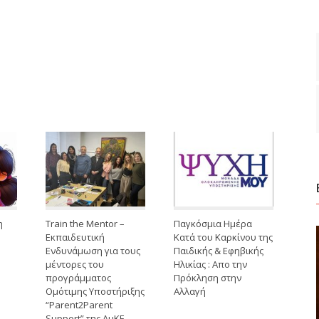
η
Train the Mentor –
Παγκόσμια Ημέρα
Εκπαιδευτική
Κατά του Καρκίνου της
Ενδυνάμωση για τους
Παιδικής & Εφηβικής
μέντορες του
Ηλικίας : Απο την
προγράμματος
Πρόκληση στην
Ομότιμης Υποστήριξης
Αλλαγή
“Parent2Parent
Support” της ΑμΚΕ