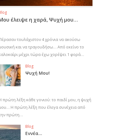
Blog
Μου έλειψε η χαρά, Ψυχή μου…
Πέρασαν τουλάχιστον 4 χρόνια να ακούσω
μουσική και να τραγουδήσω… Από εκείνο το
καλοκαίρι μέχρι τώρα έχω χορέψει 1 φορά…
Blog
Ψυχή Μου!
Η πρώτη λέξη κάθε γονιού: το παιδί μου, η ψυχή
μου… Η πρώτη λέξη που έλεγα συνέχεια από
την πρώτη…
Blog
Εννέα…