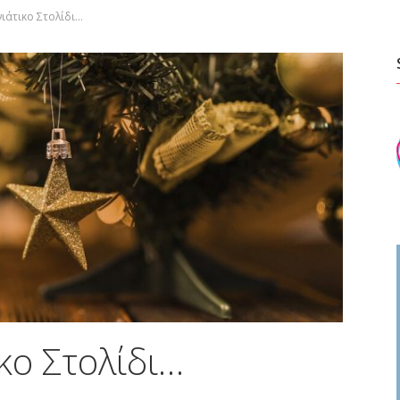
ιάτικο Στολίδι…
κο Στολίδι…