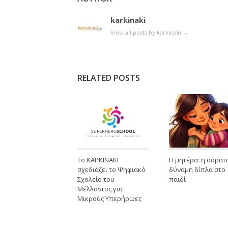
karkinaki
View all posts by karkinaki
→
RELATED POSTS
Το ΚΑΡΚΙΝΑΚΙ
Η μητέρα: η αόρατ
σχεδιάζει το Ψηφιακό
δύναμη δίπλα στο
Σχολείο του
παιδί
Μέλλοντος για
Μικρούς Υπερήρωες