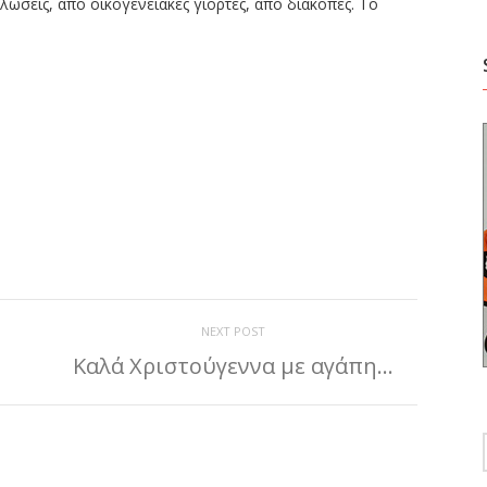
ώσεις, από οικογενειακές γιορτές, από διακοπές. Το
ίτε
NEXT POST
Καλά Χριστούγεννα με αγάπη…