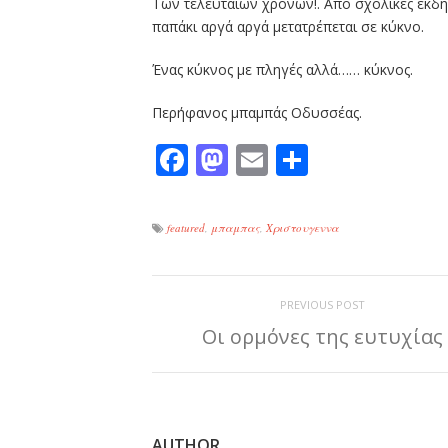
Των τελευταίων χρόνων!. Από σχολικές εκδηλ
παπάκι αργά αργά μετατρέπεται σε κύκνο.
Ένας κύκνος με πληγές αλλά…… κύκνος.
Περήφανος μπαμπάς Οδυσσέας.
Facebook
Mastodon
Email
Μοιραστε
featured
,
μπαμπας
,
Χριστουγεννα
PREVIOUS POST
Οι ορμόνες της ευτυχίας
AUTHOR