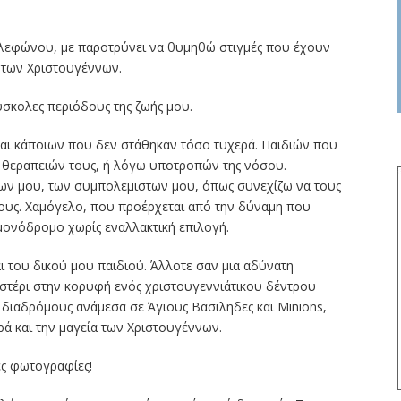
εφώνου, με παροτρύνει να θυμηθώ στιγμές που έχουν
ς των Χριστουγέννων.
ύσκολες περιόδους της ζωής μου.
αι κάποιων που δεν στάθηκαν τόσο τυχερά. Παιδιών που
ων θεραπειών τους, ή λόγω υποτροπών της νόσου.
ν μου, των συμπολεμιστων μου, όπως συνεχίζω να τους
υς. Χαμόγελο, που προέρχεται από την δύναμη που
μονόδρομο χωρίς εναλλακτική επιλογή.
ι του δικού μου παιδιού. Άλλοτε σαν μια αδύνατη
στέρι στην κορυφή ενός χριστουγεννιάτικου δέντρου
 διαδρόμους ανάμεσα σε Άγιους Βασιληδες και Minions,
ρά και την μαγεία των Χριστουγέννων.
ς φωτογραφίες!